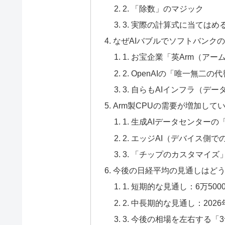
2. 「除数」のマジック
3. 実際の計算式に当てはめ
なぜAIバブルでソフトバンク
1. お宝企業「英Arm（ア
2. OpenAIの「唯一無二
3. 自らもAIインフラ（デ
Arm製CPUの需要が増加して
1. 生成AIデータセンター
2. エッジAI（デバイス側
3. 「チップのカスタマイ
今後の日経平均の見通しはど
1. 短期的な見通し：6万5
2. 中長期的な見通し：202
3. 今後の相場を左右する「