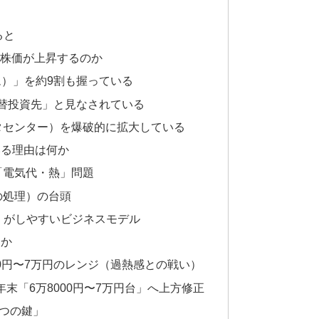
ると
の株価が上昇するのか
ーム）」を約9割も握っている
の代替投資先」と見なされている
ータセンター）を爆破的に拡大している
いる理由は何か
の「電気代・熱」問題
での処理）の台頭
ズ」がしやすいビジネスモデル
うか
000円〜7万円のレンジ（過熱感との戦い）
6年末「6万8000円〜7万円台」へ上方修正
3つの鍵」