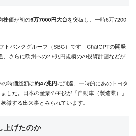
均株価が初の
6万7000円大台
を突破し、一時6万7200
バンクグループ（SBG）です。ChatGPTの開発
道、さらに欧州への2.9兆円規模のAI投資計画などが
Gの時価総額は
約47兆円
に到達。一時的にあのトヨタ
りました。日本の産業の主役が「自動車（製造業）」
を象徴する出来事とみられています。
し上げたのか