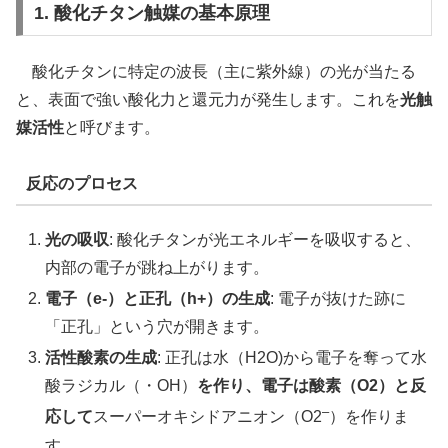
1. 酸化チタン触媒の基本原理
酸化チタンに特定の波長（主に紫外線）の光が当たる
と、表面で強い酸化力と還元力が発生します。これを
光触
媒活性
と呼びます。
反応のプロセス
光の吸収
: 酸化チタンが光エネルギーを吸収すると、
内部の電子が跳ね上がります。
電子（e-）と正孔（h+）の生成
: 電子が抜けた跡に
「正孔」という穴が開きます。
活性酸素の生成
: 正孔は水（H2O)から電子を奪って水
酸ラジカル（・OH）
を作り、電子は酸素（O2）と反
–
応して
スーパーオキシドアニオン（O2
）を作りま
す。