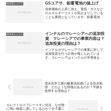
とでモーターの小型化にも利用されてお
GSユアサ、鉛蓄電池の値上げ
科学系ニュース
り、レアアースフリー化が検討されてい
資材価格の上昇に加え、電気・ガスなど
ます。どのようにレアアース不使用とし
のエネルギーコストが高止まりしている
たのかを知ることができます。
ことも要因となっています。鉛蓄電池の
仕組みや低温でも安定する理由を知るこ
とができます。
インテルのマレーシアへの追加投
科学系ニュース
資 マレーシアでの事業内容は？
追加投資の理由は？
インテルがマレーシアでの事業に対して
追加投資を行う計画が報じられていま
す。マレーシアはインテルの半導体を製
品化する後工程、先進パッケージング技
術の重要なグローバルハブです。追加投
資の理由やインテルの後工程の特徴を知
ることができます。
清水化学工業の酸素供給膜による排水処
理 どのような特徴があるのか？平膜を
使用する理由は？
エレクトロスプレーイオン化法 なぜ熱
に弱い物質に適しているのか？分子量に