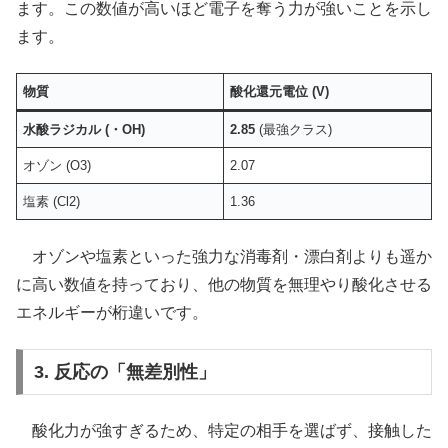
ます。この数値が高いほど電子を奪う力が強いことを示し
ます。
物質
酸化還元電位 (V)
水酸ラジカル (・OH)
2.85
(最強クラス)
オゾン (O3)
2.07
塩素 (Cl2)
1.36
オゾンや塩素といった強力な消毒剤・漂白剤よりも遥か
に高い数値を持っており、他の物質を無理やり酸化させる
エネルギーが桁違いです。
3. 反応の「無差別性」
酸化力が強すぎるため、特定の相手を選ばず、接触した