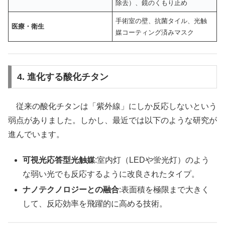
除去）、鏡のくもり止め
手術室の壁、抗菌タイル、光触
医療・衛生
媒コーティング済みマスク
4. 進化する酸化チタン
従来の酸化チタンは「紫外線」にしか反応しないという
弱点がありました。しかし、最近では以下のような研究が
進んでいます。
可視光応答型光触媒
:室内灯（LEDや蛍光灯）のよう
な弱い光でも反応するように改良されたタイプ。
ナノテクノロジーとの融合
:表面積を極限まで大きく
して、反応効率を飛躍的に高める技術。