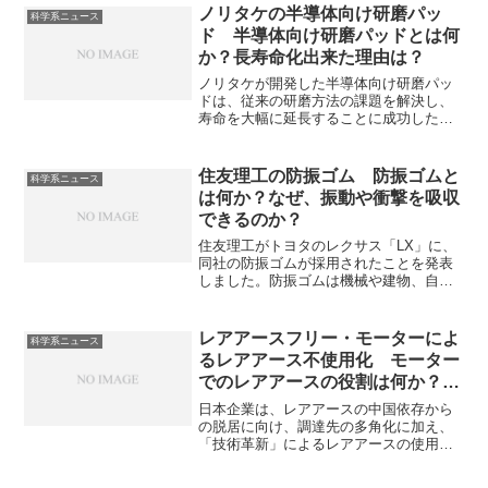
全養殖にはまだ時間がかかるとされてい
ノリタケの半導体向け研磨パッ
科学系ニュース
ます。なぜ、ウナギの養殖が難しいのか
ド 半導体向け研磨パッドとは何
を知ることができる記事になっていま
か？長寿命化出来た理由は？
す。
ノリタケが開発した半導体向け研磨パッ
ドは、従来の研磨方法の課題を解決し、
寿命を大幅に延長することに成功した新
製品です。半導体向け研磨パッドとは何
か、なぜ長寿命化できたのかを知ること
ができます。
住友理工の防振ゴム 防振ゴムと
科学系ニュース
は何か？なぜ、振動や衝撃を吸収
できるのか？
住友理工がトヨタのレクサス「LX」に、
同社の防振ゴムが採用されたことを発表
しました。防振ゴムは機械や建物、自動
車などで発生する振動や衝撃を吸収し、
伝達を軽減するゴム製品です。どのよう
な種類の防振ゴムがあるのか、なぜ、振
レアアースフリー・モーターによ
科学系ニュース
動や衝撃を吸収できるのかを知ることが
るレアアース不使用化 モーター
できます。
でのレアアースの役割は何か？ど
のように不使用にしたのか？
日本企業は、レアアースの中国依存から
の脱居に向け、調達先の多角化に加え、
「技術革新」によるレアアースの使用量
減少を検討しています。レアアース磁石
は小型で強力な磁力源として機能するこ