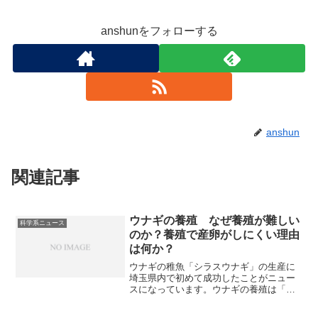
anshunをフォローする
anshun
関連記事
ウナギの養殖 なぜ養殖が難しい
科学系ニュース
のか？養殖で産卵がしにくい理由
は何か？
ウナギの稚魚「シラスウナギ」の生産に
埼玉県内で初めて成功したことがニュー
スになっています。ウナギの養殖は「生
態の解明不足」「繁殖の難しさ」「成長
の困難さ」の3つの課題によって難しく完