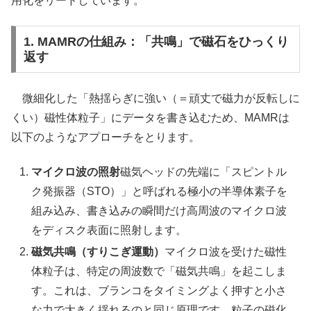
用化をリードしています。
1. MAMRの仕組み：「共鳴」で磁石をひっくり
返す
微細化した「熱揺らぎに強い（＝頑丈で磁力が反転しに
くい）磁性体粒子」にデータを書き込むため、MAMRは
以下のようなアプローチをとります。
マイクロ波の照射
磁気ヘッドの先端に「スピントル
ク発振器（STO）」と呼ばれる極小の半導体素子を
組み込み、書き込みの瞬間だけ高周波のマイクロ波
をディスク表面に照射します。
磁気共鳴（すりこぎ運動）
マイクロ波を受けた磁性
体粒子は、特定の周波数で「磁気共鳴」を起こしま
す。これは、ブランコをタイミングよく押すと小さ
な力で大きく揺れるのと同じ原理です。粒子の磁化