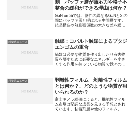
割 バッファ層が熱応力や格子不
製造方法を知ることができます。
整合の緩和ができる理由は何か？
GaN-on-Siでは、物性の異なるGaNとSiの
間にバッファ層と呼ばれる中間層です。
結晶構造や熱膨張係数の大きな差を緩和
し、機能層の結晶欠陥の発生を防ぐこと
が不可欠です。熱応力や格子不整合の緩
和ができる理由を知ることができます。
触媒：コバルト触媒によるブタジ
科学系ニュース
エンゴムの重合
触媒は必要な物質を作り出したり有害物
質を壊すために必要なエネルギーを小さ
くする作用を持っている物質で我々の生
活に欠かすことができません。コバルト
化合物とアルキルアルミニウムからなる
チーグラー・ナッタ型触媒を用いること
剥離性フィルム 剝離性フィルム
科学系ニュース
で高シス-1,4構造（約97%）のポリブタジ
とは何か？、どのような物質が用
エンを得ることができます。コバルトが
いられるのか？
触媒として利用できる理由を知ることが
できます。
富士キメラ総研によると、機能性フィル
ム市場は堅調な成長を見せる予想とされ
ています。粘着剤層や他のフィルム、シ
ートなどが不要な箇所に接着するのを防
いだり、貼り付け後に容易に剥がせるよ
うにするために使用されるフィルムであ
る剝離性フィルムも機能性フィルムの一
部です。どのような物質が利用され、な