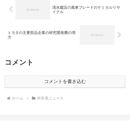
ぜ剝離性を持つのかを知ることができま
清水建設の風車ブレードのケミカルリサ
す。
イクル
トヨタの主要部品企業の研究開発費の増
大
コメント
コメントを書き込む
ホーム
科学系ニュース