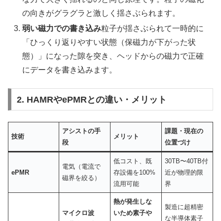
の向きがグラグラと激しく揺さぶられます。
弱い磁力での書き込み
粒子が揺さぶられて一時的に
「ひっくり返りやすい状態（保磁力が下がった状
態）」になった隙を突き、ヘッドからの磁力で正確
にデータを書き込みます。
2. HAMRやePMRとの違い・メリット
アシストの手
課題・現在の
技術
メリット
段
位置づけ
低コスト、既
30TB〜40TB付
電気（電流で
ePMR
存設備を100%
近が物理的限
磁界を絞る）
流用可能
界
熱が発生しな
製造に超精密
マイクロ波
いため素子や
な半導体素子