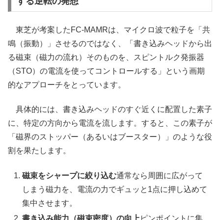
する逆転の発想
東芝が考案したFC-MAMRは、マイクロ波で粒子を「共
鳴（振動）」させるのではなく、「書き込みヘッドから出
る磁束（磁力の流れ）そのものを、スピントルク発振器
（STO）の電流を使ってコントロールする」という画期
的なアプローチをとっています。
具体的には、書き込みヘッドのすぐ近くに配置した素子
に、特定の方向から電流を流します。すると、この素子が
「磁界のストッパー（あるいはブースター）」のような役
割を果たします。
磁束をシャープに絞り込む
通常なら周囲に広がって
しまう磁力を、電流の力でギュッと1点に押し込めて
集中させます。
書き込み能力（磁束密度）の向上
ピンポイントに集