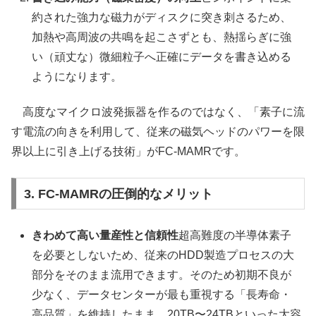
約された強力な磁力がディスクに突き刺さるため、
加熱や高周波の共鳴を起こさずとも、熱揺らぎに強
い（頑丈な）微細粒子へ正確にデータを書き込める
ようになります。
高度なマイクロ波発振器を作るのではなく、「素子に流
す電流の向きを利用して、従来の磁気ヘッドのパワーを限
界以上に引き上げる技術」がFC-MAMRです。
3. FC-MAMRの圧倒的なメリット
きわめて高い量産性と信頼性
超高難度の半導体素子
を必要としないため、従来のHDD製造プロセスの大
部分をそのまま流用できます。そのため初期不良が
少なく、データセンターが最も重視する「長寿命・
高品質」を維持したまま、20TB〜24TBといった大容