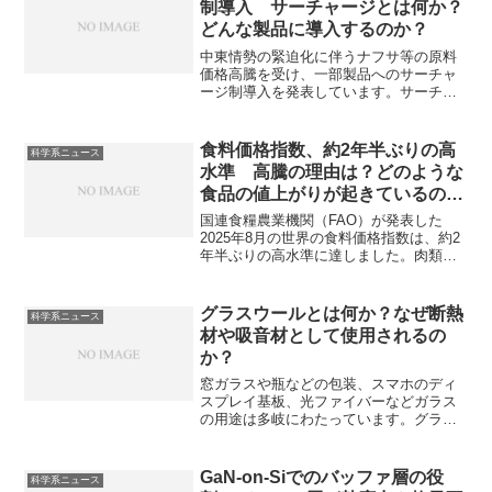
制導入 サーチャージとは何か？
どんな製品に導入するのか？
中東情勢の緊迫化に伴うナフサ等の原料
価格高騰を受け、一部製品へのサーチャ
ージ制導入を発表しています。サーチャ
ージ制とはどんなシステムかやどんな製
品に導入するのかを知ることができま
す。
食料価格指数、約2年半ぶりの高
科学系ニュース
水準 高騰の理由は？どのような
食品の値上がりが起きているの
か？
国連食糧農業機関（FAO）が発表した
2025年8月の世界の食料価格指数は、約2
年半ぶりの高水準に達しました。肉類、
植物油、砂糖を中心に上昇し、特に牛肉
や羊肉は需要増で過去最高値を記録しま
した。高騰の理由や今後の見通しを知る
グラスウールとは何か？なぜ断熱
科学系ニュース
ことができます。
材や吸音材として使用されるの
か？
窓ガラスや瓶などの包装、スマホのディ
スプレイ基板、光ファイバーなどガラス
の用途は多岐にわたっています。グラス
ウールはリサイクルガラスを主原料とし
た綿状のガラス繊維素材で建築物の断熱
材や吸音材として広く利用されていま
GaN-on-Siでのバッファ層の役
科学系ニュース
す。断熱性や吸音性に優れる理由やその