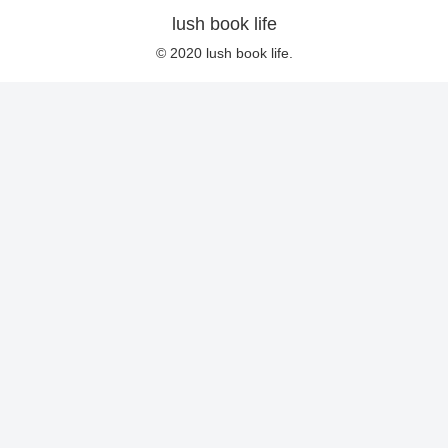
lush book life
© 2020 lush book life.