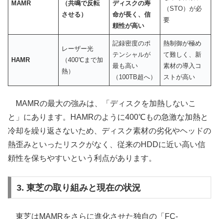
MAMR
（共鳴で反転
ディスクの寿
（STO）が必
させる）
命が長く、信
要
頼性が高い
記録密度のポ
熱制御が極め
レーザー光
テンシャルが
て難しく、新
HAMR
（400℃まで加
最も高い
素材の導入コ
熱）
（100TB超へ）
ストが高い
MAMRの最大の強みは、「ディスクを加熱しないこ
と」にあります。HAMRのように400℃もの急激な加熱と
冷却を繰り返さないため、ディスク素材の劣化やヘッドの
熱歪みといったリスクがなく、従来のHDDに近い高い信
頼性を保ちやすいという利点があります。
3. 東芝の取り組みと現在の状況
東芝はMAMRをさらに進化させた独自の「FC-