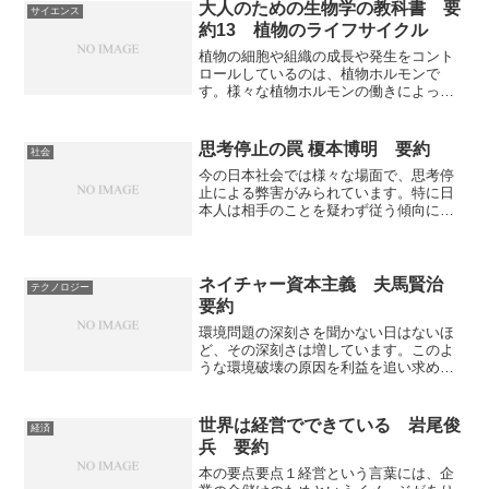
大人のための生物学の教科書 要
サイエンス
約13 植物のライフサイクル
植物の細胞や組織の成長や発生をコント
ロールしているのは、植物ホルモンで
す。様々な植物ホルモンの働きによっ
て、植物独自の生態が作り出されていま
す。植物ホルモンの働きとどんな部分に
植物の独自性があるのかを知ることがで
思考停止の罠 榎本博明 要約
社会
きる本になっています。
今の日本社会では様々な場面で、思考停
止による弊害がみられています。特に日
本人は相手のことを疑わず従う傾向にあ
るため、思考停止に陥りやすくなってい
ます。日本社会にみられる思考停止の例
やなぜ、日本人が思考停止に陥りやすい
のかなど「思考停止の罠」と思考停止か
ネイチャー資本主義 夫馬賢治
テクノロジー
ら脱却する方法を知ることができる本に
要約
なっています。
環境問題の深刻さを聞かない日はないほ
ど、その深刻さは増しています。このよ
うな環境破壊の原因を利益を追い求める
資本主義とする声もありますが、近年の
資本家は経済発展と環境負荷低減の両立
＝デカップリングを求めるようになって
世界は経営でできている 岩尾俊
経済
います。デカップリングを可能にするネ
兵 要約
イチャー資本主義とはどんなもので、な
ぜデカップリングを資本主義したでデカ
本の要点要点１経営という言葉には、企