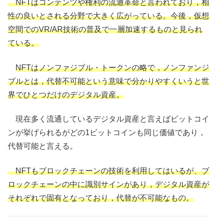
NFTはコンテンツや権利の流通革命と言われており，相
性の良いとされる分野で大きく広がっている。今後，仮想
空間でのVR/AR技術の普及で一層加速するものと見られ
ている。
NFTはノンファジブル・トークンの略で，ノンファンジ
ブルとは，代替不可能という意味で分かりやすくいうと世
界でひとつだけのデジタル資産。
現在多く流通しているデジタル資産と言えばビットコイ
ンが挙げられるがどの1ビットコインも同じ価値であり，
代替可能と言える。
NFTもブロックチェーンの技術を利用してはいるが、ブ
ロックチェーンの中に識別サインがあり，デジタル資産が
それぞれで固有となっており，代替が不可能なもの。