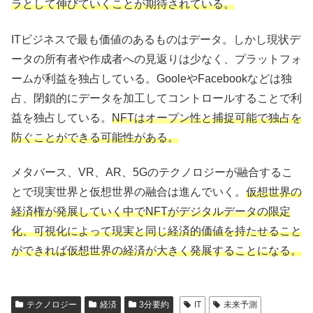
ラとして伸びていくことが期待されている。
ITビジネスで最も価値のあるものはデータ。しかし現状デ
ータの所有者や作成者への見返りは少なく、プラットフォ
ームが利益を独占している。GooleやFacebookなどは独
占、閉鎖的にデータを加工してコントロールすることで利
益を独占している。
NFTはオープン性と捕捉可能で独占を
防ぐことができる可能性がある。
メタバース、VR、AR、5Gのテクノロジーが融合するこ
とで現実世界と仮想世界の融合は進んでいく。
仮想世界の
経済権が発展していく中でNFTがデジタルデータの限定
化、可視化によって現実と同じ経済的価値を持たせること
ができれば仮想世界の経済が大きく発展することになる。
テクノロジー
経済
3分要約
IT
未来予測