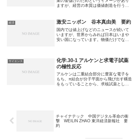
ップリングを追い求めるようなったのか
業の金儲けのためというイメージがあり
を知ることのできる本になっています。
ますが、経営の本質は価値創造を行うこ
とで豊かな共同体をつくることにありま
す。経営の概念の誤解は企業活動だけで
なく、普段の生活の中で様々な不条理や
激安ニッポン 谷本真由美 要約
経済
不合理の原因となってしま...
国内では値上げなどのニュースが続いて
いますが、世界からみれば日本はいまや
安い国になっています。物価だけでな
く、給与も諸外国と比較し、安くなって
います。日本の現状や問題点からなぜ
「激安ニッポン」になってしまったの
か、激安ニッポンとどう向き合うべきか
化学.30-1 アルケンと求電子試薬
サイエンス
知ることができる本になっています。
の極性反応
アルケンは二重結合部分に豊富な電子を
もち、π結合が分子平面から飛び出す構造
をもっていることから、求核試薬として
働きやすいという特徴を持っています。
エチレンと臭化水素の反応例からアルケ
ンがどのように求核試薬として働くかを
知ることができる記事になっています。
チャイナテック 中国デジタル革命の衝
撃 WEILIN ZHAO 東洋経済新報社 要
約