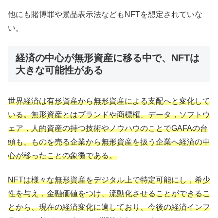
他にも賭博罪や景品表示法などもNFTを想定されていな
い。
経済の中心が無形資産に移る中で、NFTは
大きな可能性がある
世界経済は有形資産から無形資産による支配へと変化して
いる。無形資産とはブランドや商標権、データ，ソフトウ
ェア，人的資産の持つ技術やノウハウのことでGAFAの台
頭も、ものを売る企業から無形資産を扱う企業へ経済の中
心が移ったことの象徴である。
NFTは様々
な
無形資産をデジタル上で特定可能にし，希少
性を与え，金融価値をつけ、流動化させることができるこ
とから、現在の経済変化に適しており、今後の経済インフ