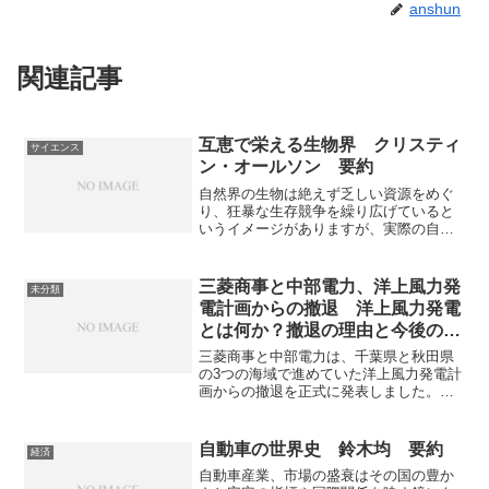
anshun
関連記事
互恵で栄える生物界 クリスティ
サイエンス
ン・オールソン 要約
自然界の生物は絶えず乏しい資源をめぐ
り、狂暴な生存競争を繰り広げていると
いうイメージがありますが、実際の自然
界には協力、互恵的な関係があふれてい
ます。互恵的な関係に目を向けること
は、自然から得るものへの敬意を得て、
三菱商事と中部電力、洋上風力発
未分類
生態系と人間社会でも協力関係を構築す
電計画からの撤退 洋上風力発電
るためにも重要なことです。自然界での
とは何か？撤退の理由と今後の計
互恵的な関係と、それをどうやって活か
画の見通しは？
していくのかを知ることができます。
三菱商事と中部電力は、千葉県と秋田県
の3つの海域で進めていた洋上風力発電計
画からの撤退を正式に発表しました。撤
退は国のエネルギー戦略に大きな影響を
与えると見られています。洋上風力発電
とは何か、撤退の理由や今後の計画の見
自動車の世界史 鈴木均 要約
経済
通しを知ることができます。
自動車産業、市場の盛衰はその国の豊か