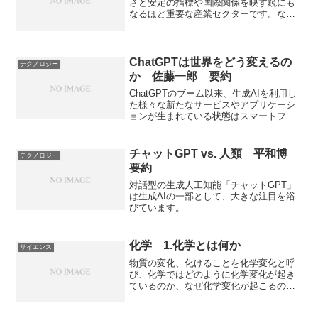
さと安定の指標や国際関係を映す鏡にも
なるほど重要な産業セクターです。な
ぜ、自動車業界が重要なのか。どのよう
に発展してきたのか、特に日本企業の課
題は何かなどを知ることができる本にな
っています。
ChatGPTは世界をどう変えるの
テクノロジー
か 佐藤一郎 要約
ChatGPTのブーム以来、生成AIを利用し
た様々な新たなサービスやアプリケーシ
ョンが生まれている状態はスマートフォ
ンが登場した時に似ています。新しいテ
クノロジーがブームになったときに重要
なことはブームに浮かれるのではなく、
チャットGPT vs. 人類 平和博
テクノロジー
テクノロジーの特性と限界を知り、道具
要約
として主体的に使用することです。生成
AIとは何か、その原理と限界、応用法、
対話型の生成人工知能「チャットGPT」
リスク、生成AIとの向き合い方を知るこ
は生成AIの一部として、大きな注目を浴
とができる本になっています。
びています。
化学 1.化学とは何か
サイエンス
物質の変化、化けることを化学変化と呼
び、化学ではどのように化学変化が起き
ているのか、なぜ化学変化が起こるのか
を追求しています。化学とは何か、物質
が化けるとは何かなどをしることができ