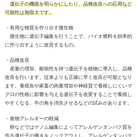
遺伝子の機能を明らかにしたり、品種改良への応用など
可能性は無限大です。
・有用な物質を作り出す微生物
微生物に遺伝子編集を行うことで、バイオ燃料を効率的
に作り出すように改良するもの。
・品種改良
産量の増加、耐病性を持つ遺伝子を植物に導入し、品種
改良を行います。従来よりも正確に早く改良が可能となり
ます。養殖魚や家畜の肉量増加や神経質で養殖しにくいマ
グロの性格に影響を与える遺伝子を改変することで養殖し
やすくなる、牛の角を消失させるなどの試みがあります。
・食物アレルギーの軽減
卵などではゲノム編集によってアレルゲンタンパク質を
作る遺伝子の働きをノックアウトし、アレルゲンタンパク