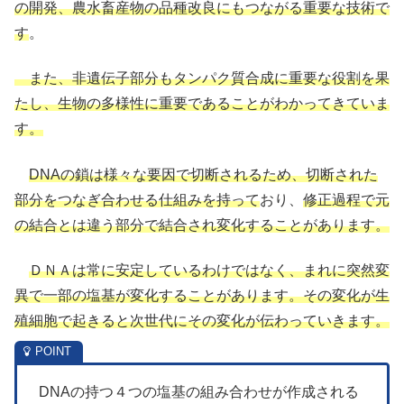
の開発、農水畜産物の品種改良にもつながる重要な技術で
す
。
また、非遺伝子部分もタンパク質合成に重要な役割を果
たし、生物の多様性に重要であることがわかってきていま
す。
DNAの鎖は様々な要因で切断されるため、切断された
部分をつなぎ合わせる仕組みを持って
おり、
修正過程で元
の結合とは違う部分で結合され変化することがあります。
ＤＮＡは常に安定しているわけではなく、まれに突然変
異で一部の塩基が変化することがあります。その変化が生
殖細胞で起きると次世代にその変化が伝わっていきます。
DNAの持つ４つの塩基の組み合わせが作成される