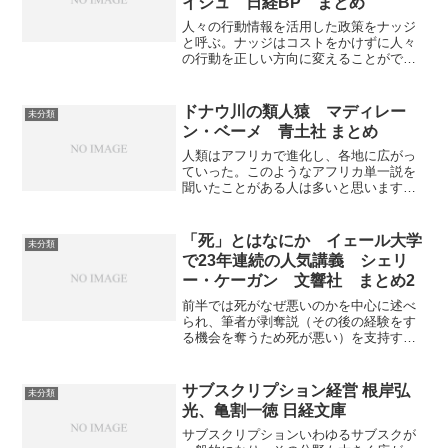
イシュ 日経BP まとめ
人々の行動情報を活用した政策をナッジ
と呼ぶ。ナッジはコストをかけずに人々
の行動を正しい方向に変えることができ
る。本書では各国でのナッジへの賛成度
の調査から守るべき権利章典が検討され
ている。
ドナウ川の類人猿 マディレー
未分類
ン・ベーメ 青土社 まとめ
人類はアフリカで進化し、各地に広がっ
ていった。このようなアフリカ単一説を
聞いたことがある人は多いと思います。
しかし近年アフリカ以外の地で人類が進
化したことを示唆するような化石が多く
見つかっている。本書では人類がユーラ
「死」とはなにか イェール大学
未分類
シア大陸で進化した可能性について様々
で23年連続の人気講義 シェリ
な研究結果から迫っています。
ー・ケーガン 文響社 まとめ2
前半では死がなぜ悪いのかを中心に述べ
られ、筆者が剥奪説（その後の経験をす
る機会を奪うため死が悪い）を支持する
ことが書かれていました。後半では剥奪
説をもとに、死に対する疑問、人生の価
値などについてまとめられている。特に
サブスクリプション経営 根岸弘
未分類
自殺に関する部分は考えさせられる内容
光、亀割一徳 日経文庫
になっています。
サブスクリプションいわゆるサブスクが