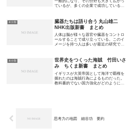
一般的になり、その分野も大きく広がっ
ているが、多くの企業で成功していると
はいいがたい 永遠のβ版ともいわれるよ
うに常に顧客情報から新しいサービスを
提供し続ける必要がある いかにプロダ
臓器たちは語り合う 丸山雄二
未分類
クト中心から顧客中心へ変化するか等サ
NHK出版新書 まとめ
ブスクの基本がわかりやすく書かれてい
ます。
人体は脳が様々な器官や臓器をコントロ
ールすることで成り立っている。このイ
メージを持つ人は多いが最近の研究で体
内の器官や臓器はそれ同士でコミュニケ
ーションをとり、ネットワークを形成し
ている。コミュニケーションを可能する
世界史をつくった海賊 竹田いさ
未分類
物質＝メッセージ物質とはなにか、どの
み ちくま新書 まとめ
ような働きをしているかがわかりやすく
書かれている
イギリスが大英帝国として海洋で覇権を
握れたのは海賊行為によるものだった。
教科書的でない国力強化がどのように、
なぜ行われたのか、そして海賊の影響が
いかに大きかったのかが分かりやすく書
かれています。
思考力の地図 細谷功 要約