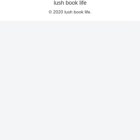
lush book life
© 2020 lush book life.