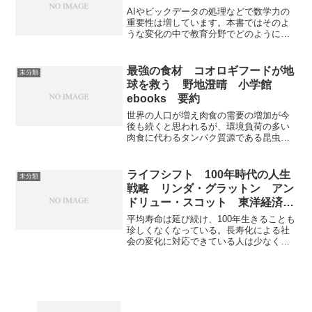
AIやビックデータの処理などで数学力の
重要性は増しています。本書ではそのよ
うな変化の中で教育分野でどのように対
応しているのかを学校への取材で明らか
にしています。「データサイエンスが求
める新しい数学力」をどのように教育現
最強の食材 コオロギフードが地
未分類
場が身につけさせようとしているかを知
球を救う 野地澄晴 小学館
ることのできる本になっています。
ebooks 要約
世界の人口が増え肉食の需要の増加が今
後も続くと思われるが、環境負荷の多い
肉食に代わるタンパク質源である昆虫食
に注目が集まっている。コオロギ食の環
境負荷の小ささと豊富なタンパク質がい
かに循環型の食糧生産システムの構築を
ライフシフト 100年時代の人生
未分類
可能にするか書かれている。
戦略 リンダ・グラットン アン
ドリュー・スコット 東洋経済新
報社 後半 概要
平均寿命は延び続け、100年生きることも
珍しくなくなっている。長寿化による社
会の変化に対応できている人は少なく、
対応できなければ長寿化は苦しいものに
なってしまう。後半では個人がどのよう
に対応するべきか、政府や企業がどう変
わるべきかが書かれている。