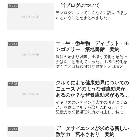
当ブログについて
未分類
当ブログについてこんな方に読んでほし
いということをまとめました。
土・牛・微生物 ディビット・モ
未分類
ンゴメリー 築地書館 要約
農耕の始まり以降、土壌を劣化させた社
会は次々と消えていった。土壌の劣化を
防ぐことは持続可能な農業と人口増大に
対応するために必要で重大だが、実は解
決しやすい問題でもある。解決法である
環境保全型農業のやり方と効果を知るこ
クルミによる健康効果についての
未分類
とができる。
ニュース どのような健康効果が
あるのか？なぜ健康効果があるの
か？
イギリスのレディング大学の研究による
と、朝食にクルミを取り入れることで、
記憶力や情報処理能力が向上し、特に注
意力UPや反応速度の向上が明らかになり
ました。なぜ、クルミの健康効果がある
のか、食品と健康に関する研究の難しさ
データサイエンスが求める新しい
未分類
を知ることができる記事になっていま
数学力 宮本さおり 要約
す。