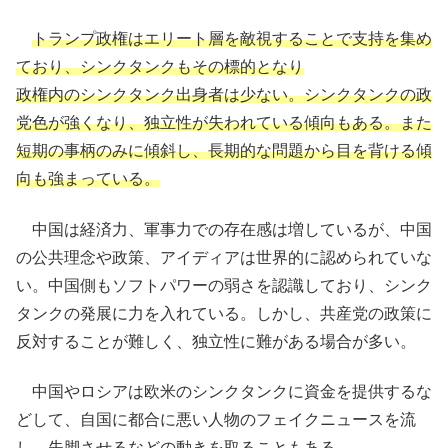
トランプ政権はエリート層を敵視することで支持を集め
ており、シンクタンクもその標的となり
政権内のシンクタンク出身者は少ない。シンクタンクの政
党色が強くなり、独立性が失われている傾向もある。また
短期の事柄のみに傾斜し、長期的な問題から目を背ける傾
向も強まっている。
中国は経済力、軍事力での存在感は増しているが、中国
の公共理念や政策、アイディアは世界的に認められていな
い。中国側もソフトパワーの弱さを認識しており、シンク
タンクの発展に力を入れている。しかし、共産党の政策に
反対することが難しく、独立性に難がある場合が多い。
中国やロシアは欧米のシンクタンクに資金を提供するな
どして、自国に都合に悪い人物のフェイクニュースを流
し、失脚させるなどの動きを取ることもある。