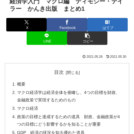
経済学入門 マクロ編 ティモシー・テイ
ラー かんき出版 まとめ1
X
Facebook
はてブ
LINE
コピー
2021.05.26
2021.05.30
目次
概要
マクロ経済学は経済全体を俯瞰し、4つの目標を財政、
金融政策で実現するためのもの
マクロ経済
政策の目標と達成するための道具 財政、金融政策が4
つの目標にどう影響するかを知ることが重要
GDP 経済の状況を知る優れた道具