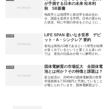
が予測する日本の未来 松本利
秋 SB新書
地政学とは地理学と政治学を組み合わ
せ、国益を追求する学問。日本の置かれ
た状況、特に中国の存在をどのように理
解するのか、そして日本が生き残るため
にはどのようなことをすべきなのかにつ
いて書かれている。
LIFE SPAN 老いなき世界 デビ
未分類
ット・A・シンクレア 要約
老化は病気の1種であるという研究が結果
が多く出ているというと驚く人も多いの
では 老化の仕組みが徐々に解明されつ
つあり、それを食い止める方法も見つか
っている 老化を克服することはただ、
寿命が伸びるだけでなく健康寿命を延ば
固体電解質の市場拡大 全固体電
未分類
すことになる 老化の仕組み、克服法、
池とは何か？その特徴と課題は？
それがもたらす社会の変化が書かれてい
る
富士経済が、2045年の固体電解質の世界
市場規模を7,553億円と予測していること
が報じられています。固体電解質はリチ
ウムイオン電池の電解液を代替する固体
材料で、その安全性やエネルギー密度の
高さから次世代の電池技術として注目さ
れています。全固体電池とはなにか、そ
の特徴と課題を知ることができます。