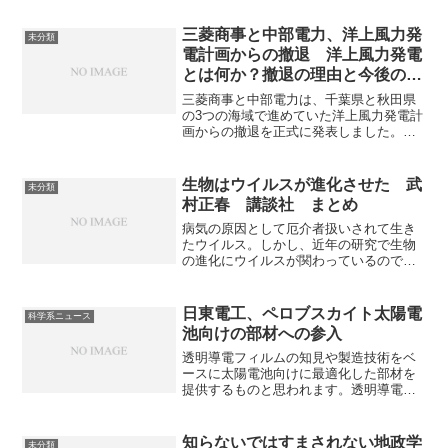
三菱商事と中部電力、洋上風力発
未分類
電計画からの撤退 洋上風力発電
とは何か？撤退の理由と今後の計
画の見通しは？
三菱商事と中部電力は、千葉県と秋田県
の3つの海域で進めていた洋上風力発電計
画からの撤退を正式に発表しました。撤
退は国のエネルギー戦略に大きな影響を
与えると見られています。洋上風力発電
とは何か、撤退の理由や今後の計画の見
生物はウイルスが進化させた 武
未分類
通しを知ることができます。
村正春 講談社 まとめ
病気の原因として厄介者扱いされて生き
たウイルス。しかし、近年の研究で生物
の進化にウイルスが関わっているのでは
と報告されている。ヴァイロセルという
概念を作り出した筆者による新しいウイ
ルス像
日東電工、ペロブスカイト太陽電
科学系ニュース
池向けの部材への参入
透明導電フィルムの知見や製造技術をベ
ースに太陽電池向けに最適化した部材を
提供するものと思われます。透明導電フ
ィルムとは何かやなぜITO膜が使用される
のか知ることができます。
知らないではすまされない地政学
未分類