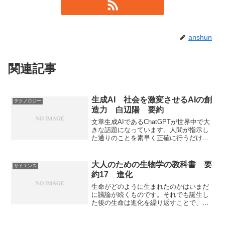
anshun
関連記事
生成AI 社会を激変させるAIの創
テクノロジー
造力 白辺陽 要約
文章生成AIであるChatGPTが世界中で大
きな話題になっています。人間が指示し
た通りのことを素早く正確に行うだけで
あったAIが、何かを作り出すものへと進
化しており、スマートフォンと同じレベ
ルで世界中に破壊的なイノベーションを
大人のための生物学の教科書 要
サイエンス
起こす可能性があります。「生成AI」と
約17 進化
は何かを知り「社会を激変させるAIの創
造力」とどう向き合うべきか知ることが
生命がどのように生まれたのかはいまだ
できる本になっています。
に議論が続くものです。それでも誕生し
た後の生命は進化を繰り返すことで、驚
異的な多様性を発揮してきました。生命
の誕生、進化のメカニズムと生物の進化