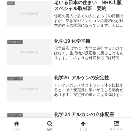
の道筋を知り、人間がどのように生きも
老いる日本の住まい NHK出版
経済
のと向き合うべきかを知ることができま
スペシャル取材班 要約
す。
住宅の購入は多くの人にとっての目標で
すが、空き家やマンションの老朽化が日
本の住宅の問題になっています。人口減
少や高齢化が進む中でどのように社会の
在り方や価値観を変えていく必要がある
のかを知ることができる本になっていま
化学.19 化学平衡
サイエンス
す
化学反応は常に一方向に進行するわけで
はなく、生成物が反応物に戻ることもあ
ります。このような可逆反応では時間が
経過すると順反応と逆反応の速度が同じ
になり、見かけ上反応が止まっているよ
うに見える平衡状態になります。平衡状
態やその平衡が移動する仕組みを知るこ
化学26. アルケンの安定性
サイエンス
とができる記事になっています。
アルケンのシス体とトランス体を比較す
ると、その安定性に違いが生じる場合が
あります。安定性の違いには立体ひずみ
が大きな影響を与えています。立体ひず
みによって、なぜ、アルケンのシス体と
トランス体の安定性に違いが生じるのか
を知ることができます。
化学.24 アルカンの立体配座
サイエンス
アルカンの炭素-炭素結合は回転すること
ができますが、原子同士の空間配置は立
ホーム
検索
トップ
サイドバー
体配座と呼ばれ、立体配座によってアル