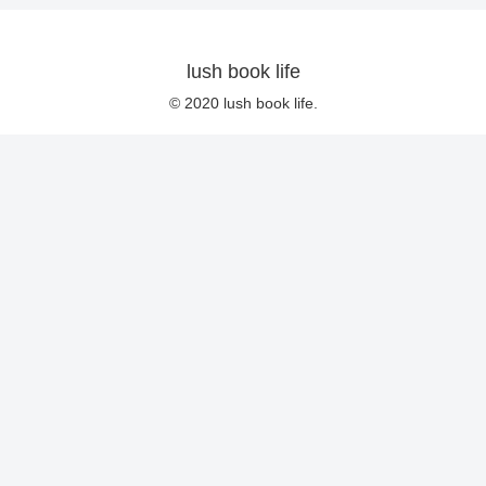
lush book life
© 2020 lush book life.