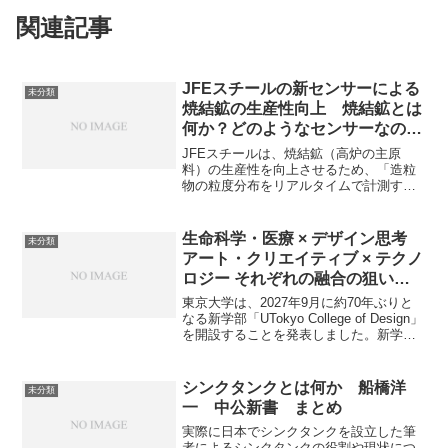
関連記事
JFEスチールの新センサーによる
未分類
焼結鉱の生産性向上 焼結鉱とは
何か？どのようなセンサーなの
か？
JFEスチールは、焼結鉱（高炉の主原
料）の生産性を向上させるため、「造粒
物の粒度分布をリアルタイムで計測する
新センサー」を開発し、導入を開始しま
した。新しいセンサーの特徴や燒結鉱製
造における利点などを知ることができま
生命科学・医療 × デザイン思考
未分類
す。
アート・クリエイティブ × テクノ
ロジー それぞれの融合の狙い意
義は何か？
東京大学は、2027年9月に約70年ぶりと
なる新学部「UTokyo College of Design」
を開設することを発表しました。新学部
は単一の学術領域だけでは解決できない
複雑な社会課題の解決に向けた創造的な
プロセスを学ぶために、多様な学術知を
シンクタンクとは何か 船橋洋
未分類
「デザイン」によって繋ぎ、融合するこ
一 中公新書 まとめ
とを目指した学部です。生命科学・医療
とデザイン思考 、アート・クリエイティ
実際に日本でシンクタンクを設立した筆
ブとテクノロジー融合の狙い、実例など
者によるシンクタンクの役割や現状につ