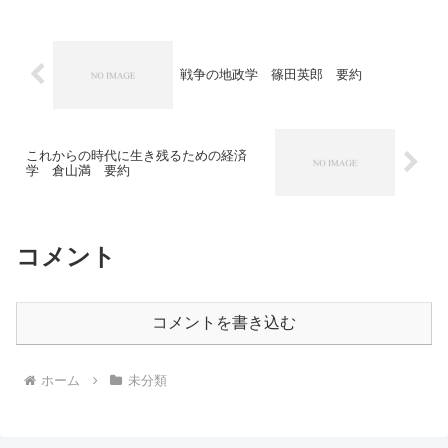
の文化がヨーロッパに与えた影響は非常
に大きく，イスラムとの交流がなければ
ヨーロッパの発展はありませんでした。
イスラムと共存の歴史やヨーロッパに与
えた影響を知ることでただしいイスラム
戦争の地政学 篠田英郎 要約
のイメージを持つことのできる本になっ
ています。
これからの時代に生き残るための経済
学 倉山満 要約
コメント
コメントを書き込む
ホーム
未分類