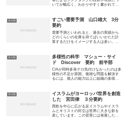
を知ることができます。
いてが幅広く、わかりやすく書かれてい
ます。情報とデータから政策立案を行う
ことのシンクタンクの重要性が良く理解
できる本になっています。
すごい需要予測 山口雄大 3分
未分類
要約
需要予測といわれると、過去の実績から
どのくらいの在庫を持てばいいかただ計
算するだけをイメージする人は多い。実
際には需要予測は競争力の源泉であり、
企業の大きな武器になる。最新の需要予
測を知ることができる。
多様性の科学 マシュー・サイ
未分類
ド Discover 要約 前半部
CIAが同時多発テロ気付けなかったのは多
様性の不足が原因。複雑な問題を解決す
るには、個人の能力以上に組織の多様性
が鍵を握っている。多様性がなぜ重要で
どれほど効果があるかを知ることができ
る。
イスラムがヨーロッパ世界を創造
未分類
した 宮田律 ３分要約
西欧を中心に広がる反イスラムやイスラ
ムとキリストの対立は世界に大きな影を
差しています。この背景には発展した西
欧がイスラムを救済するという考えが少
ななくありませんが歴史的にはイスラム