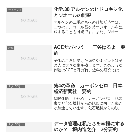
拡大しており、今後も拡大が続くと見込
まれています。どのような新医療がある
化学.38 アルケンのヒドロキシ化
サイエンス
のか、人間への新規医療適用との違いは
とジオールの開裂
あるのかなどを知ることができます。
アルケンの二重結合への付加反応では、
二つのアルコール基を持つジオールを生
成することも可能です。また、ジオール
を適切に処理するとC-C結合を切断し、二
つのアルデヒドを形成することも可能で
す。ジオール化とそれに続くC-C結合の開
ACEサバイバー 三谷はるよ 要
社会
裂がどのように起きるのかを知ることが
約
できる記事になっています。
子供のころに受けた虐待やネグレトはそ
の人に大きな傷を残します。このような
体験はACEと呼ばれ、近年の研究では
ACEは成人後までその人に多くの悪影響
を与えることが明かになっています。
ACEとは何か、どのような悪影響がある
第4の革命 カーボンゼロ 日本
テクノロジー
のか、社会全体でどう対応すべきなのか
経済新聞社 要約
などを知ることができる本になっていま
す。
温暖化防止のため、カーボンゼロ、脱炭
素など化石燃料からの脱却に向けた動き
が加速しています。化石燃料からの脱却
を達成することは、農業、産業、情報に
次ぐ第４の革命となるほど大きなことで
す。脱炭素のイノベーションは早く、潮
データ管理は私たちを幸福にする
テクノロジー
流に乗り遅れれば、衰退の危機になって
のか？ 堀内進之介 3分要約
しまいます。脱炭素に向けた各分野の動