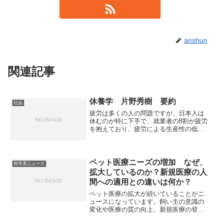
anshun
関連記事
休養学 片野秀樹 要約
社会
疲労は多くの人の問題ですが、日本人は
休むのが特に下手で、就業者の8割が疲労
を抱えており、疲労による生産性の低下
が及ぼす経済損失は1.2兆円ともいわれて
います。生産性向上のためにも休養のリ
テラシーを上げることは個人にとって
も、社会にとっても有用なことです。な
ペット医療ニーズの増加 なぜ、
科学系ニュース
ぜ、疲労を回復できないのか、どのよう
拡大しているのか？新規医療の人
な休養が必要なのかをすることができま
間への適用との違いは何か？
す。
ペット医療の拡大が続いていることがニ
ュースになっています。飼い主の意識の
変化や医療の質の向上、新規医療の登場
などによって、ペット医療市場は大きく