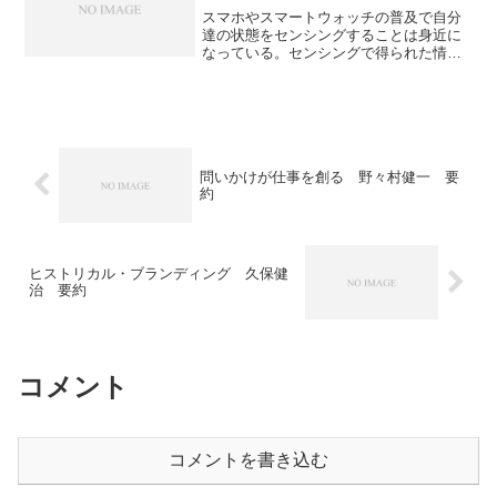
きや日本に必要なことを知ることができ
スマホやスマートウォッチの普及で自分
る本になっています。
達の状態をセンシングすることは身近に
なっている。センシングで得られた情報
から行動を変えるセルフトラッキングも
広く普及している。このような変化には
様々な懸念も持たれている。様々な視点
から「データ管理は私たちを幸福にする
のか？」を知ることのできる本になって
いる。
問いかけが仕事を創る 野々村健一 要
約
ヒストリカル・ブランディング 久保健
治 要約
コメント
コメントを書き込む