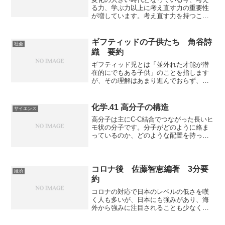
る力、学ぶ力以上に考え直す力の重要性
が増しています。考え直す力を持つこと
は個人でも組織でもとても重要ですが、
自分の信念を変えるような再考をするこ
とは難しいものです。「THINK AGAIN」
ギフティッドの子供たち 角谷詩
社会
＝再考がどう役立つのか、どのように身
織 要約
に着けるものなのかを知ることができる
本になっています。
ギフティッド児とは「並外れた才能が潜
在的にでもある子供」のことを指します
が、その理解はあまり進んでおらず、ギ
フティッド児にとって社会は生きにくい
ものになっています。ギフティッド児へ
の理解のなさが何をもたらし、何が必要
化学.41 高分子の構造
サイエンス
ななのかを知ることができる本になって
高分子は主にC-C結合でつながった長いヒ
います。
モ状の分子です。分子がどのように絡ま
っているのか、どのような配置を持って
いるのか、どのくらいの長さなのか、長
さのばらつきがどれくらいなのかは物性
を示す重要な要因となります。高分子の
持つ様々な構造について知ることができ
コロナ後 佐藤智恵編著 3分要
経済
る記事になっています。
約
コロナの対応で日本のレベルの低さを嘆
く人も多いが、日本にも強みがあり、海
外から強みに注目されることも少なくな
い。特にハーバード大学では日本企業を
良いお手本として授業で扱うことも多い