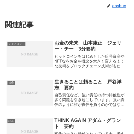
anshun
関連記事
お金の未来 山本康正 ジェリ
テクノロジー
ー・チー 3分要約
ビットコインをはじめとした暗号資産や
NFTなをお金を概念を大きく変えるよう
な技術をブロックチェーン技術がもたら
している。これらの技術の広まりは非中
央集権化が特徴で個人の力を強くするこ
とができるため、今から技術を理解する
生きることは頼ること 戸谷洋
社会
ことは大きな利益をもたらす。お金のみ
志 要約
らいについて考えることができる本にな
っている。
自己責任など、強い責任の持つ排他性が
多く問題を引き起こしています。強い責
任のように誰が責任を負うのかではな
く、誰に責任を負うのかという視点を重
視した弱い責任の必要性が増加していま
す。強い責任の問題点、弱い責任と何
THINK AGAIN アダム・グラン
社会
か、弱い責任が何をもたらすを知ること
ト 要約
ができる本になっています。
変化の大きい時代となっている今、考え