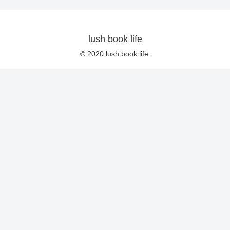
lush book life
© 2020 lush book life.