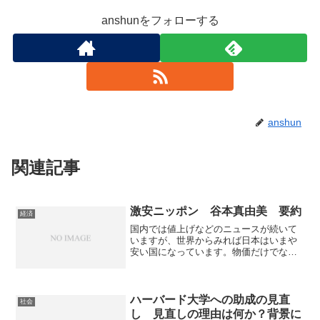
anshunをフォローする
anshun
関連記事
激安ニッポン 谷本真由美 要約
経済
国内では値上げなどのニュースが続いて
いますが、世界からみれば日本はいまや
安い国になっています。物価だけでな
く、給与も諸外国と比較し、安くなって
います。日本の現状や問題点からなぜ
「激安ニッポン」になってしまったの
か、激安ニッポンとどう向き合うべきか
ハーバード大学への助成の見直
社会
知ることができる本になっています。
し 見直しの理由は何か？背景に