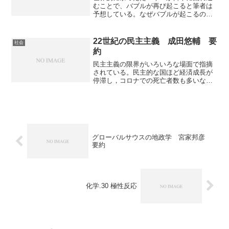
むことで、バブルが再び起こると筆者は
予想している。なぜバブルが起こるの
か、何が起こるのか、崩壊後何が起きる
のかなどが書かれている。
22世紀の民主主義 成田悠輔 要
社会
約
民主主義の限界がいろいろな場面で指摘
されている。民主的な国ほど経済成長が
停滞し，コロナでの死亡者数も多いなど
その限界を示すデータも少なくない。民
主主義の限界はポピュリスト化せざるを
得ない仕組み，制度に原因があり，それ
を解消する方法が無意識民主主義。「22
世紀の民主主義」である無意識民主主義
について知ることのできる本になってい
グローバルサウスの地政学 宮家邦彦
る。
要約
化学.30 極性反応