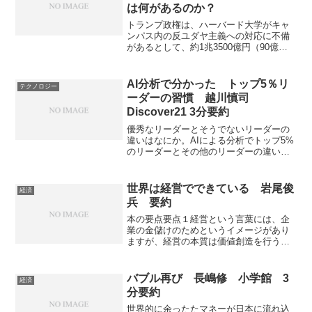
は何があるのか？
トランプ政権は、ハーバード大学がキャ
ンパス内の反ユダヤ主義への対応に不備
があるとして、約1兆3500億円（90億ド
ル）に上る連邦助成金と契約の見直しを
始めています。背景にあるトランプ政権
とイスラエルの関係性、リベラルへの反
AI分析で分かった トップ5％リ
テクノロジー
発がどのように関わっているのかを知る
ーダーの習慣 越川慎司
ことができます。
Discover21 3分要約
優秀なリーダーとそうでないリーダーの
違いはなにか。AIによる分析でトップ5%
のリーダーとその他のリーダーの違いに
ついて書かれた本。5%リーダーは決して
カリスマ性のある人ではなく、多くの人
が真似できる地道な努力行動を繰り返
世界は経営でできている 岩尾俊
経済
し、失敗を防いでいる。
兵 要約
本の要点要点１経営という言葉には、企
業の金儲けのためというイメージがあり
ますが、経営の本質は価値創造を行うこ
とで豊かな共同体をつくることにありま
す。経営の概念の誤解は企業活動だけで
なく、普段の生活の中で様々な不条理や
バブル再び 長嶋修 小学館 3
経済
不合理の原因となってしま...
分要約
世界的に余ったたマネーが日本に流れ込