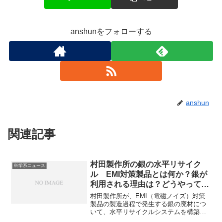
anshunをフォローする
anshun
関連記事
村田製作所の銀の水平リサイク
科学系ニュース
ル EMI対策製品とは何か？銀が
利用される理由は？どうやってリ
サイクルを実現したのか？
村田製作所が、EMI（電磁ノイズ）対策
製品の製造過程で発生する銀の廃材につ
いて、水平リサイクルシステムを構築し
たと発表しました。銀は優れた導電性と