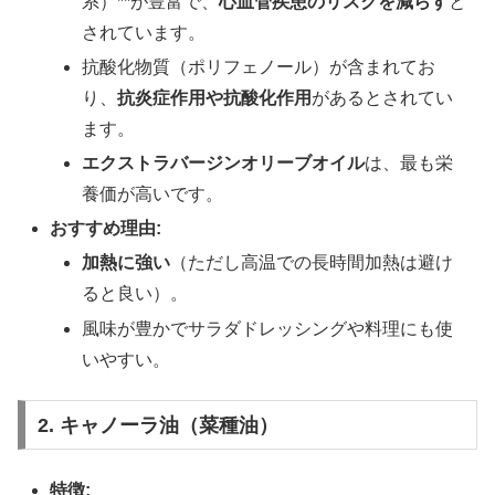
系）**が豊富で、
心血管疾患のリスクを減らす
と
されています。
抗酸化物質（ポリフェノール）が含まれてお
り、
抗炎症作用や抗酸化作用
があるとされてい
ます。
エクストラバージンオリーブオイル
は、最も栄
養価が高いです。
おすすめ理由:
加熱に強い
（ただし高温での長時間加熱は避け
ると良い）。
風味が豊かでサラダドレッシングや料理にも使
いやすい。
2. キャノーラ油（菜種油）
特徴: