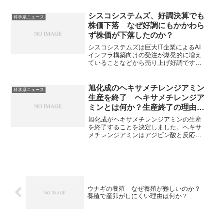
じる劣化ウランを新たな資源として活用
できれば、資源、環境、コスト面から大
シスコシステムズ、好調決算でも
科学系ニュース
きな意義があります。劣化ウランとは何
株価下落 なぜ好調にもかかわら
か、蓄電池に期待される役割は何かなど
ず株価が下落したのか？
を知ることができる記事になっていま
す。
シスコシステムズは巨大IT企業によるAI
インフラ構築向けの受注が爆発的に増え
ていることなどから売り上げ好調です
が、利益率の先行きの弱さが見え、株価
が下落しています。なぜAI向け製品の売
り上げ好調でも利益率が下がってしまう
旭化成のヘキサメチレンジアミン
科学系ニュース
のかを知ることができます。
生産を終了 ヘキサメチレンジア
ミンとは何か？生産終了の理由
は？
旭化成がヘキサメチレンジアミンの生産
を終了することを決定しました。ヘキサ
メチレンジアミンはアジピン酸と反応さ
せて生成されるナイロンの原料など重要
な化学中間体です。生産終了の理由やそ
の製造方法を知ることができます。
ウナギの養殖 なぜ養殖が難しいのか？
養殖で産卵がしにくい理由は何か？