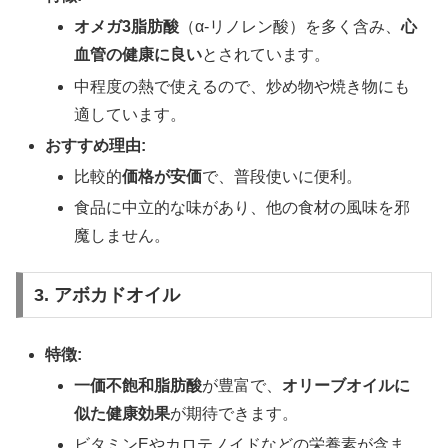
オメガ3脂肪酸
（α-リノレン酸）を多く含み、
心
血管の健康に良い
とされています。
中程度の熱で使えるので、炒め物や焼き物にも
適しています。
おすすめ理由:
比較的
価格が安価
で、普段使いに便利。
食品に中立的な味があり、他の食材の風味を邪
魔しません。
3. アボカドオイル
特徴:
一価不飽和脂肪酸
が豊富で、
オリーブオイルに
似た健康効果
が期待できます。
ビタミンEやカロテノイドなどの栄養素が含ま