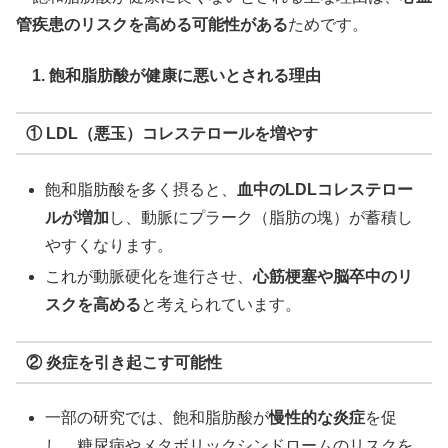
管疾患のリスクを高める可能性がある
ためです。
1. 飽和脂肪酸が健康に悪いとされる理由
① LDL（悪玉）コレステロールを増やす
飽和脂肪酸を多く摂ると、
血中のLDLコレステロー
ルが増加
し、動脈にプラーク（脂肪の塊）が蓄積し
やすくなります。
これが動脈硬化を進行させ、
心筋梗塞や脳卒中のリ
スクを高める
と考えられています。
② 炎症を引き起こす可能性
一部の研究では、飽和脂肪酸が
慢性的な炎症
を促
し、糖尿病やメタボリックシンドロームのリスクを