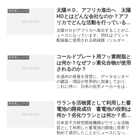
電磁波シールド性から、EMI対策製品に
利用されていますが、使用済みの材料
太陽ＨＤ、アフリカ進出へ 太陽
科学系ニュース
を、品質を劣化させることなく同じ用途
HDとはどんな会社なのか？アフ
の材料として再利用する水平リサイクル
リカでどんな活動を行っているの
は困難とされてきました。銀の特性や水
か？
平リサイクルを可能にした理由を知るこ
太陽ＨＤがアフリカへ進出することがニ
とができます。
ュースになっています。同社はプリント
配線板に使用される絶縁膜（ソルダーレ
ジスト）で世界トップシェアを誇る企業
ですが、近年医薬品分野にも力を入れて
おり、その一環でアフリカ・ヘルスケ
コールドプレート用フッ素樹脂と
科学系ニュース
ア・ファンドに投資を行っています。太
は何か？なぜフッ素化合物が使用
陽HDとはどんな企業かアフリカ・ヘルス
されるのか？
ケア・ファンドとは何かを知ることがで
きる記事になっています。
生成AIの発展を背景に、データセンター
の建設・増設が世界的に加速しており、
これに伴い、日本の化学メーカーをはじ
めとする素材各社が「特需」の波に乗っ
ています。サーバーから生じる熱の冷却
はデータセンターの大きな問題となって
ウランを活物質として利用した蓄
科学系ニュース
います。 フッ素を主成分とする高性能
電池の開発成功 蓄電池の役割は
なプラスチック材料はコールドプレート
何か？劣化ウランとは何か？劣化
に組み込まれ冷却剤として使用されてい
ウランの使用はどんな意味がある
ます。その特性や特性を持つ理由を知る
日本原子力研究開発機構がウランを活物
ことができます。
のか？
質として利用した蓄電池の開発に世界で
初めて成功したことがニュースになって
います。原子力発電の燃料製造過程で生