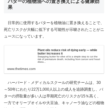
バターの植物油への置き換えによる健康効
果
日常的に使用するバターを植物油に置き換えることで、
死亡リスクが大幅に低下する可能性が示唆されたことがニ
ュースになっています。
Plant oils reduce risk of dying early — while
butter increases it
Swapping butter for olive oil is a simple step to cut the
risk of premature death, including from cancer and heart
disea...
www.thetimes.com
ハーバード・メディカルスクールの研究チームは、30
～50年にわたり22万1,000人以上の成人を追跡調査し、バ
ターの摂取量が多い人は早期死亡のリスクが15％高く、
一方でオリーブオイルや大豆油、キャノーラ油などの植物