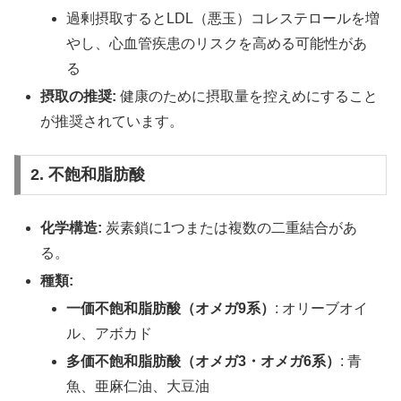
過剰摂取するとLDL（悪玉）コレステロールを増
やし、心血管疾患のリスクを高める可能性があ
る
摂取の推奨:
健康のために摂取量を控えめにすること
が推奨されています。
2. 不飽和脂肪酸
化学構造:
炭素鎖に1つまたは複数の二重結合があ
る。
種類:
一価不飽和脂肪酸（オメガ9系）
: オリーブオイ
ル、アボカド
多価不飽和脂肪酸（オメガ3・オメガ6系）
: 青
魚、亜麻仁油、大豆油