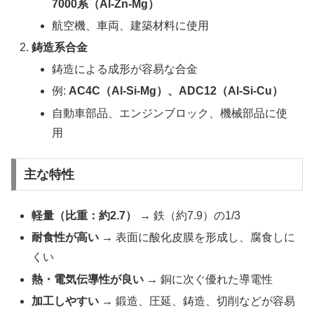
7000系（Al-Zn-Mg）
航空機、車両、建築材料に使用
鋳造系合金
鋳造による成形が容易な合金
例:
AC4C（Al-Si-Mg）、ADC12（Al-Si-Cu）
自動車部品、エンジンブロック、機械部品に使
用
主な特性
軽量（比重：約2.7）
→ 鉄（約7.9）の1/3
耐食性が高い
→ 表面に酸化皮膜を形成し、腐食しに
くい
熱・電気伝導性が良い
→ 銅に次ぐ優れた導電性
加工しやすい
→ 鍛造、圧延、鋳造、切削などが容易