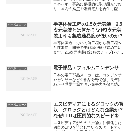
ーラーPPAとは何か？
エネルギー事業に積極的に取り組んでお
り、国内全拠点の消費電力を再生可能エ
ネルギー由来にすることで、2030年に温
室効果ガスを2019年比で55％削減するこ
とを目標としています。同社がどのよう
半導体後工程の2.5次元実装 2.5
科学系ニュース
に再生可能エネルギーの普及に取り組ん
次元実装とは何か？なぜ3次元実
でいるのか、普及のために行っているア
装よりも製造難易度が低いのか？
セットマネジメントサービスやソーラー
PPAとは何かを知ることができます。
半導体製造において前工程から後工程へ
と性能向上開発の主戦場が移り始めてい
ます。2.5次元実装は複数のチップレット
をインターポーザと呼ばれる中間基板上
に水平に並列配置し、高密度配線で接続
して高性能なひとつのパッケージに統合
電子部品：フィルムコンデンサ
科学系ニュース
する技術です。2.5次元実装の特徴や３次
日本の電子部品メーカーは、コンデンサ
元実装との違いを知ることができます。
やセンサーなどの部品分野では、長年に
わたり世界市場で強い競争力を保ち続け
ています。フィルムコンデンサは誘電体
にプラスチックフィルムを使用したコン
デンサであり、耐電圧が高く、温度や周
波数による容量の変化が少ないという特
エヌビディアによるグロックの買
科学系ニュース
徴があります。温度や電圧の影響を受け
収 グロックとはどんな企業か？
にくい理由を知ることができます。
なぜLPUは圧倒的なスピードを持
つのか
エヌビディアがAIの「推論」に特化した
独自のLPUを開発しているスタートアッ