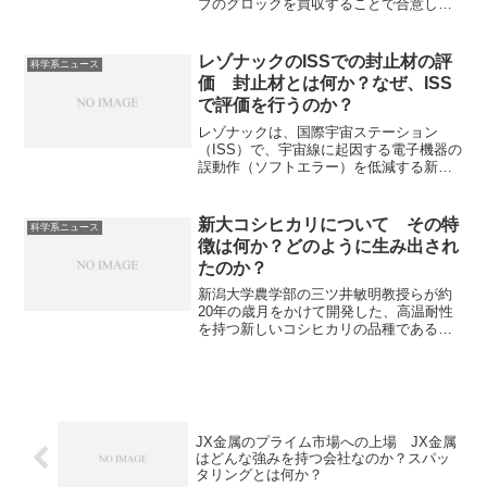
プのグロックを買収することで合意した
と主要メディアが報じています。LPIの特
長である高速の実現方法やエヌビディア
が買収する理由を知ることができます。
レゾナックのISSでの封止材の評
科学系ニュース
価 封止材とは何か？なぜ、ISS
で評価を行うのか？
レゾナックは、国際宇宙ステーション
（ISS）で、宇宙線に起因する電子機器の
誤動作（ソフトエラー）を低減する新た
な半導体封止材の評価実験を開始するこ
とを発表しています。封止材は半導体チ
ップや電子部品を外部の物理的損傷、湿
新大コシヒカリについて その特
科学系ニュース
気、化学物質、熱などから保護する材料
徴は何か？どのように生み出され
で、宇宙線の影響を減らす役割も持って
たのか？
いるため、ISSでの試験を計画していま
す。封止材や宇宙線とは何かを知ること
新潟大学農学部の三ツ井敏明教授らが約
ができます。
20年の歳月をかけて開発した、高温耐性
を持つ新しいコシヒカリの品種である新
大コシヒカリがニュースになっていま
す。温暖化対策として、猛暑に強い作物
の需要が増加する中で、どのような方法
で高温体制を持たせたのか、品種改良に
はどんな方法があるのかを知ることがで
きる記事になっています。
​JX金属のプライム市場への上場 JX金属
はどんな強みを持つ会社なのか？スパッ
タリングとは何か？