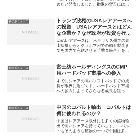
めたと発表しました。撤退の背景には、
部材価格の上昇による製造コストの増加
と、リチウムイオン電池など競合製品と
の競争激化があります。NAS電池とは何
トランプ政権のUSAレアアースへ
科学系ニュース
か、硫黄が使われる理由を知ることがで
の投資 USAレアアースとはどん
きます。
な企業か？なぜ政府が投資を行う
のか？
USAレアアースは、米テキサス州での鉱
山採掘からオクラホマ州での磁石製造ま
でを国内で完結させる「垂直統合」を目
指す企業です。どのようなレアアースを
採掘を行うのか、なぜ政府が支援を行う
のかを知ることができます。
富士紡ホールディングスのCMP
科学系ニュース
用ハードパッド市場への参入
すでにシェアの高いソフトパッドでの成
長が限界に近づく中、ハードパッド市場
への参入によってさらなる成長を狙って
います。ハードパッドとは何か知ること
ができます。
中国のコバルト輸出 コバルトは
科学系ニュース
何に使われるのか？
中国はレアアース以外にも多くの鉱物輸
出で高いシェアを持っています。コバル
トもそのような鉱物の一つで中国は多く
のコバルト鉱物をコンゴから輸入、精製