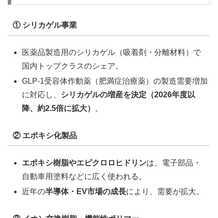
① シリカゲル事業
医薬品製造用のシリカゲル（吸着剤・分離材料）で
国内トップクラスのシェア。
GLP-1受容体作動薬（肥満症治療薬）の製造需要増加
に対応し、
シリカゲルの増産を決定（2026年度以
降、約2.5倍に拡大）
。
② エポキシ化製品
エポキシ樹脂やエピクロロヒドリン
は、電子部品・
自動車用塗料などに広く使われる。
近年の
半導体・EV市場の成長
により、需要が拡大。