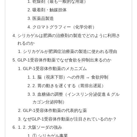
乾燥剤（最も一般的な用途）
吸着剤・触媒担体
医薬品製造
クロマトグラフィー（化学分析）
シリカゲルは肥満の治療剤の製造でどのように利用さ
れるのか
シリカゲルが肥満症治療薬の製造に使われる理由
GLP-1受容体作動薬でなぜ食欲を抑制出来るのか
GLP-1受容体作動薬のメカニズム
1. 脳（視床下部）への作用 → 食欲抑制
2. 胃の動きを遅くする（胃排出遅延）
3. 血糖値の調整（インスリン分泌促進 & グル
カゴン分泌抑制）
GLP-1受容体作動薬の代表的な薬
なぜGLP-1受容体作動薬が注目されているのか？
2. 大阪ソーダの強み
① シリカゲル事業