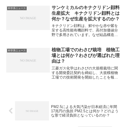
し輸出を行っています。米中対立が続け
ばコバルト製品の輸出に制限をかける可
サンケミカルのキナクリドン顔料
科学系ニュース
能性も充分にあります。コバルトが何に
生産拡大 キナクリドン顔料とは
使われるのかを知ることができます。
何か？なぜ生産を拡大するのか？
キナクリドン顔料は、鮮やかな赤や紫を
呈する高性能有機顔料で、高付加価値分
野で多用されています。なぜ結晶構造で
色が変化するのか増産を行う理由を知る
ことができます。
植物工場でのわさび栽培 植物工
科学系ニュース
場とは何か？わさびが選ばれた理
由は？
三菱ガス化学はわさびの大規模栽培に関
する開発委託契約を締結し、大規模植物
工場での技術開発を開始したことを報告
しています。植物工場は気候・人手・安
全・効率・未来すべての面で従来の農業
を補完・進化させる存在として、注目さ
れています。植物工場の特徴や必要とさ
れる背景、わさびが選ばれた理由などを
知ることができます。
PM2.5による大気汚染が日本経済に年間
17兆円の負担 PM2.5とは何か？どのよう
な形で経済負担となっているのか？