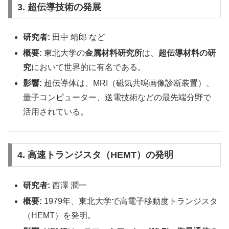
3. 超伝導技術の発展
研究者:
田中 靖郎 など
概要:
東北大学の
金属材料研究所
は、
超伝導材料の研
究
において世界的に有名である。
影響:
超伝導体は、MRI（磁気共鳴画像診断装置）、
量子コンピューター、送電技術などの最先端分野で
活用されている。
4. 高速トランジスタ（HEMT）の発明
研究者:
西澤 潤一
概要:
1979年、東北大学で高電子移動度トランジスタ
（HEMT）を発明。