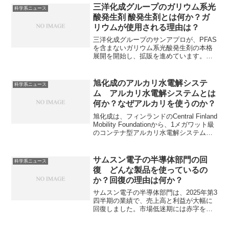
す。
三洋化成グループのガリウム系光
科学系ニュース
酸発生剤 酸発生剤とは何か？ガ
リウムが使用される理由は？
三洋化成グループのサンアプロが、PFAS
を含まないガリウム系光酸発生剤の本格
展開を開始し、拡販を進めています。酸
発生剤は光や熱の刺激で酸を発生させる
化合物で、様々な産業に利用されていま
す。ガリウムを使用することで、PFASを
旭化成のアルカリ水電解システ
科学系ニュース
使用しない光酸発生剤を製造することが
ム アルカリ水電解システムとは
できます。ガリウムが使用される理由や
何か？なぜアルカリを使うのか？
酸発生剤の用途を知ることができます。
旭化成は、フィンランドのCentral Finland
Mobility Foundationから、1メガワット級
のコンテナ型アルカリ水電解システムを
受注しています。アルカリ水電解システ
ムは、アルカリ性の電解液を用いて、電
気分解によって水から水素と酸素を生成
サムスン電子の半導体部門の回
科学系ニュース
する装置です。アルカリを使用する理由
復 どんな製品を使っているの
や課題について知ることができます。
か？回復の理由は何か？
サムスン電子の半導体部門は、2025年第3
四半期の業績で、売上高と利益が大幅に
回復しました。市場低迷期には赤字を計
上していましたが、2024年第1四半期に5
四半期ぶりに黒字に転換し、その後も市