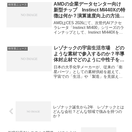
況の回復とともに業績を急速に伸ばして
AMDの企業データセンター向け
科学系ニュース
います。回復の理由や扱っている製品は
新型チップ Instinct MI440Xの特
どのようなものかを知ることができま
徴は何か？演算速度向上の方法
す。
は？
AMDはCES 2026にて、次世代AIアクセ
ラレータ「Instinct MI400」シリーズのラ
インナップとして、Instinct MI440Xを正
式に発表しました。Instinct MI440Xはど
のような構成で性能を向上させているの
か、HBMにはどのメーカーのものが多い
レゾナックの宇宙生活市場 どの
科学系ニュース
のかなどを知ることができます。
ような素材で参入するのか？半導
体封止材でどのように中性子を吸
収するのか？
日本の大手化学メーカーが、従来の「衛
星パーツ」としての素材供給を超えて、
宇宙での「生活」や「製造」を見据えた
市場にいち早く手を打っています。レゾ
ナックは主に、宇宙放射線による電子機
器の誤動作を防ぐ半導体封止材とレゴリ
ス蓄熱材での参入を行っています。それ
ぞれの製品のメカニズムや特徴を知るこ
とができます。
レゾナック誕生から2年 レゾナックとは
どんな会社？どんな領域で強みを持つの
か？