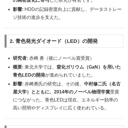
の高密度化に寄与
した研究が有名です。
影響:
HDDの記録密度向上に貢献し、データストレー
ジ技術の進歩を支えた。
2. 青色発光ダイオード（LED）の開発
研究者:
赤﨑 勇（後にノーベル賞受賞）
概要:
東北大学では、
窒化ガリウム（GaN）を用いた
青色LEDの開発
が進められていました。
影響:
赤﨑勇氏の研究は、その後、
中村修二氏（名古
屋大学）とともに、2014年のノーベル物理学賞
受賞
につながった。青色LEDは現在、エネルギー効率の
高い照明やディスプレイに広く使われている。