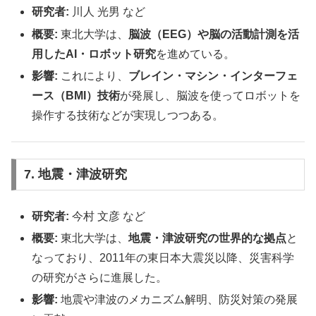
研究者:
川人 光男 など
概要:
東北大学は、
脳波（EEG）や脳の活動計測を活
用したAI・ロボット研究
を進めている。
影響:
これにより、
ブレイン・マシン・インターフェ
ース（BMI）技術
が発展し、脳波を使ってロボットを
操作する技術などが実現しつつある。
7. 地震・津波研究
研究者:
今村 文彦 など
概要:
東北大学は、
地震・津波研究の世界的な拠点
と
なっており、2011年の東日本大震災以降、災害科学
の研究がさらに進展した。
影響:
地震や津波のメカニズム解明、防災対策の発展