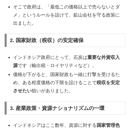
そこで政府は、「最低この価格以上で売らないとダ
メ」というルールを設けて、鉱山会社を守る政策に
出ました。
2. 国家財政（税収）の安定確保
インドネシア政府にとって、石炭は
重要な外貨収入
源
です（輸出税・ロイヤリティなど）。
価格が下がると、国家財政も一緒に打撃を受けるた
め、ある程度価格の下限を設けることで
税収を安定
させたい
狙いがありました。
3. 産業政策・資源ナショナリズムの一環
インドネシアはここ数年、資源に対する
国家管理色