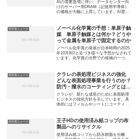
AIの需要急増に伴い、データセンター向
けのサーバー用DRAM（記憶用半導体）
の価格が大幅に上昇しています。AI需要
によるHBM（高性能メモリ）への生産が
シフトシフトし、サーバー用DRAMの品
薄が起こったことで価格上昇が起きてい
ノーベル化学賞の予想：単原子触
科学系ニュース
ます。サーバー用DRAMの特徴や今後の
媒 単原子触媒とは何か？どうや
見通しを知ることができます。
って金属を単原子で固定するのか
ノーベル化学賞の発表が日本時間の2025
年10月8日と近づき様々な予想がなされて
います。化学賞の分野での候補の一つで
ある単原子触媒は、固体担体の表面に金
属原子が一つずつ孤立して固定された触
媒です。これにより、高価な貴金属をナ
クラレの表処理ビジネスの強化
科学系ニュース
ノ粒子触媒よりも最大限に有効活用でき
どんな表面処理事業を行うのか？
ます。固定化の方法や応用例を知ること
防汚・撥水のコーティングとは何
ができます。
か？
クラレが、新たな成長のために表面処理
ビジネスの強化方針を示しています。具
体的にはフィルムやシートにコーティン
グ・ラミネート加工を施し、防汚性、撥
水性、光学特性などを付与する表面処理
ビジネスを展開しています。撥水性や防
王子HDの使用済み紙コップの布
科学系ニュース
汚性を高める方法について知ることがで
製品へのリサイクル
きます。
使用済み紙コップから防水樹脂を分離