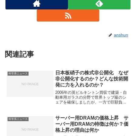
anshun
関連記事
日本板硝子の株式非公開化 なぜ
科学系ニュース
非公開化するのか？どんな技術開
発に力を入れるのか？
2006年の英ピルキントン買収で建築・自
動車用ガラスの分野で世界トップ級のシ
ェアを確保しましたが、一方で巨額負債
が長年の経営課題となり、上場廃止を視
野に入れています。上場廃止を行う理由
や同社の強みであるシリカコート技術と
サーバー用DRAMの価格上昇 サ
科学系ニュース
は何かを知ることができます。
ーバー用DRAMの特徴は何か？価
格上昇の理由は何か