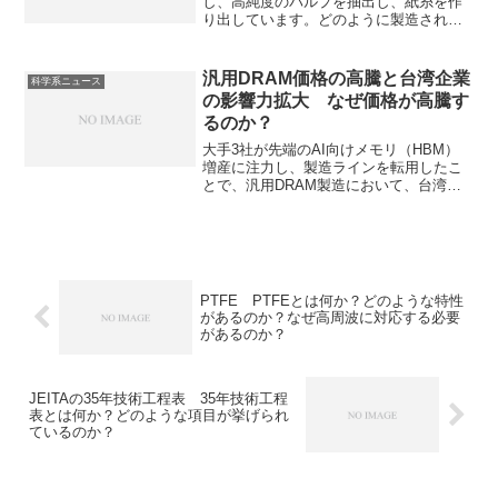
し、高純度のパルプを抽出し、紙糸を作
り出しています。どのように製造される
のかやなぜ紙として使用せず、紙糸とす
るのかを知ることができます。
汎用DRAM価格の高騰と台湾企業
科学系ニュース
の影響力拡大 なぜ価格が高騰す
るのか？
大手3社が先端のAI向けメモリ（HBM）
増産に注力し、製造ラインを転用したこ
とで、汎用DRAM製造において、台湾企
業の影響力が拡大しています。HBM増産
と汎用DRAM製造の関係や台湾企業の特
徴を知ることができます。
PTFE PTFEとは何か？どのような特性
があるのか？なぜ高周波に対応する必要
があるのか？
JEITAの35年技術工程表 35年技術工程
表とは何か？どのような項目が挙げられ
ているのか？