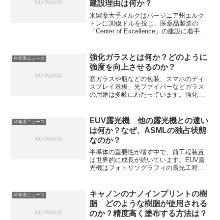
建設理由は何か？
米製薬大手メルクはバージニア州エルク
トンに30億ドルを投じ、医薬品製造の
「Center of Excellence」の建設に着手し
ています。メルクの特徴やどのような研
究開発を行うのかを知ることができま
す。
強化ガラスとは何か？どのように
科学系ニュース
強度を向上させるのか？
窓ガラスや瓶などの包装、スマホのディ
スプレイ基板、光ファイバーなどガラス
の用途は多岐にわたっています。強化ガ
ラスは通常の板ガラスに熱処理や化学処
理を施し、強度を通常の3〜5倍に高め、
安全性を向上させたガラスです。熱で強
EUV露光機 他の露光機との違い
科学系ニュース
度が増す理由や割れたときに粒状になる
は何か？なぜ、ASMLの独占状態
理由を知ることができます。
なのか？
半導体の重要性が増す中で、前工程装置
は世界的に成長が続いています。EUV露
光機はフォトリソグラフィの露光工程に
おいて、極めて短い波長を使用すること
で微細化を実現できる技術であり、最先
端半導体に欠かすことができません。従
キャノンのナノインプリントの樹
科学系ニュース
来の装置とEUV装置の違い、唯一のメー
脂 どのような樹脂が使用される
カーであるASMLが独占できている理由
のか？精度高く塗布する方法は？
を知ることができます。