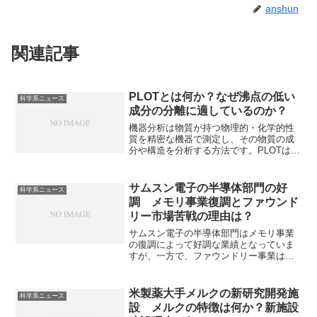
anshun
関連記事
PLOTとは何か？なぜ沸点の低い
科学系ニュース
成分の分離に適しているのか？
機器分析は物質が持つ物理的・化学的性
質を精密な機器で測定し、その物質の成
分や構造を分析する方法です。PLOTは
「Porous Layer Open Tubular」の略で、
主にガスの分析に特化したキャピラリー
カラムの構造のことです。なぜ沸点の低
サムスン電子の半導体部門の好
科学系ニュース
い成分の分離に適しているのかやどのよ
調 メモリ事業復調とファウンド
うな固定相が用いられるのか知ることが
リー市場苦戦の理由は？
できます。
サムスン電子の半導体部門はメモリ事業
の復調によって好調な業績となっていま
すが、一方で、ファウンドリー事業は赤
字が続いています。ファウンドリー事業
苦戦の理由と巻き返しの方策を知ること
ができます。
米製薬大手メルクの新研究開発施
科学系ニュース
設 メルクの特徴は何か？新施設