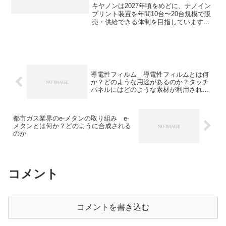
キヤノンは2027年頃をめどに、ナノイン
プリント装置を年間10台〜20台規模で販
売・供給できる体制を目指しています。
ナノインプリント装置で使用される樹脂
は、一般的に「UV硬化性樹脂」と呼ば
れ、キャノンは樹脂の低粘度化や高精度
での塗布などの技術に強みをもっていま
す。それぞれ技術の詳細を知ることがで
きます。
導電性フィルム 導電性フィルムとは何
か？どのような用途があるのか？タッチ
パネルにはどのような素材が利用されて
いるのか？
都市ガス業界のe-メタンの取り組み e-
メタンとは何か？どのように合成される
のか
コメント
コメントを書き込む