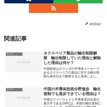
anshun
関連記事
ネクスペリア製品の輸出制限解
科学系ニュース
禁 輸出制限していた理由と解除
した理由は何か？
中国政府はオランダの半導体メーカーで
あるネクスペリアの製品に対する輸出制
限を条件付きで解禁すると発表しまし
た。ネクスペリアの製品は汎用部品（レ
ガシーチップ）に特化し、特に自動車市
場で世界的なシェアをもっており、サプ
中国の半導体技術分野進歩 輸出
科学系ニュース
ライチェーンにも大きな混乱が起きてい
規制でも進歩できている理由は？
ました。輸出制限や解禁の理由を知るこ
とができます。
中国のファーウェイと半導体受託生産の
最大手であるSMICは、米国の輸出規制に