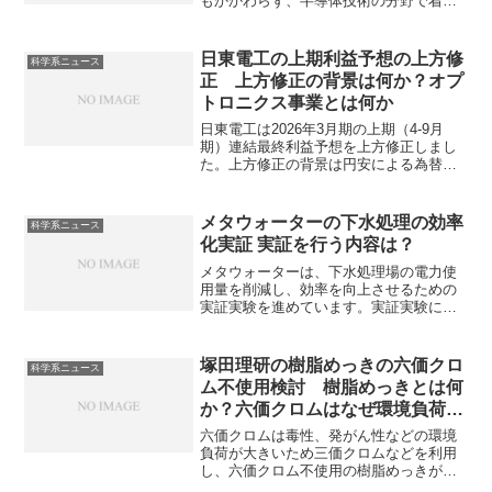
もかかわらず、半導体技術の分野で着実
な進歩を遂げ、EUV露光装置を使用せず
7nm級チップ製造を達成しています。着
実な進歩ができている理由や今後の展望
日東電工の上期利益予想の上方修
科学系ニュース
を知ることができます。
正 上方修正の背景は何か？オプ
トロニクス事業とは何か
日東電工は2026年3月期の上期（4-9月
期）連結最終利益予想を上方修正しまし
た。上方修正の背景は円安による為替差
益と、生成AI向けHDD関連の回路材料な
どオプトロニクス事業の需要拡大とされ
ています。オプトロニクス事業内容や金
メタウォーターの下水処理の効率
科学系ニュース
属ベース基板とはなにかを知ることがで
化実証 実証を行う内容は？
きます。
メタウォーターは、下水処理場の電力使
用量を削減し、効率を向上させるための
実証実験を進めています。実証実験によ
って、下水処理の効率化や持続可能性の
向上を目指しています。どのような実証
実験を行うのか知ることができます。
塚田理研の樹脂めっきの六価クロ
科学系ニュース
ム不使用検討 樹脂めっきとは何
か？六価クロムはなぜ環境負荷が
大きいのか？
六価クロムは毒性、発がん性などの環境
負荷が大きいため三価クロムなどを利用
し、六価クロム不使用の樹脂めっきが行
われています。六価クロムがなぜ環境負