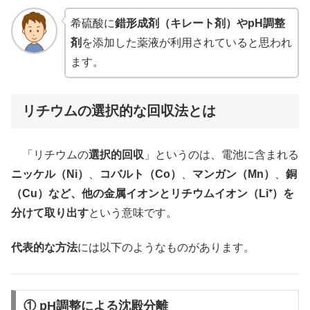
希硫酸に
錯形成剤（キレート剤）やpH調整
剤
を添加した薬液が利用されていると思われ
ます。
リチウムの選択的な回収法とは
「リチウムの
選択的回収
」というのは、電池に含まれる
ニッケル（Ni）
、
コバルト（Co）
、
マンガン（Mn）
、
銅
（Cu）など、他の金属イオンとリチウムイオン（Li⁺）を
分けて取り出す
という意味です。
代表的な方法
には以下のようなものがあります。
① pH調整による沈殿分離