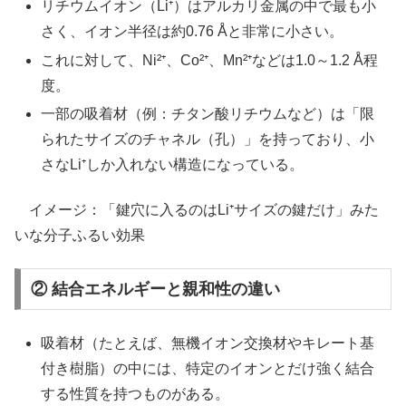
リチウムイオン（Li⁺）はアルカリ金属の中で最も小
さく、イオン半径は約0.76 Åと非常に小さい。
これに対して、Ni²⁺、Co²⁺、Mn²⁺などは1.0～1.2 Å程
度。
一部の吸着材（例：チタン酸リチウムなど）は「限
られたサイズのチャネル（孔）」を持っており、小
さなLi⁺しか入れない構造になっている。
イメージ：「鍵穴に入るのはLi⁺サイズの鍵だけ」みた
いな分子ふるい効果
② 結合エネルギーと親和性の違い
吸着材（たとえば、無機イオン交換材やキレート基
付き樹脂）の中には、特定のイオンとだけ強く結合
する性質を持つものがある。