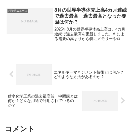
荷が大きいのか、三価クロムでの代替の
問題点は何かなどを知ることができま
8月の世界半導体売上高4カ月連続
科学系ニュース
す。
で過去最高 過去最高となった要
因は何か？
2025年8月の世界半導体売上高は、4カ月
連続で過去最高を更新しました。AIによ
る需要の高まりから特にメモリーやロジ
ックチップの売上が顕著に増加していま
す。どのような企業が好調か、今後の見
通しはどうかを知ることができます。
エネルギーマネジメント技術とは何か？
どのような方法があるのか？
積水化学工業の過去最高益 中間膜とは
何か？どんな用途で利用されているの
か？
コメント