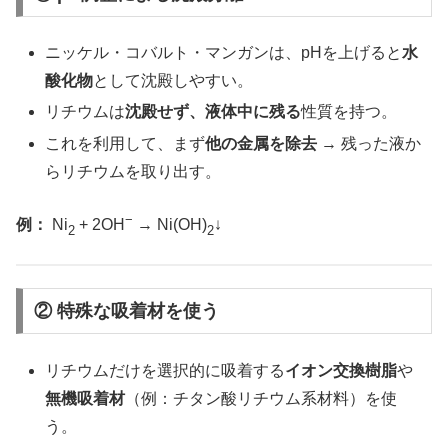
ニッケル・コバルト・マンガンは、pHを上げると
水
酸化物
として沈殿しやすい。
リチウムは
沈殿せず、液体中に残る
性質を持つ。
これを利用して、まず
他の金属を除去
→ 残った液か
らリチウムを取り出す。
−
例：
Ni
+ 2OH
→ Ni(OH)
↓
2
2
② 特殊な吸着材を使う
リチウムだけを選択的に吸着する
イオン交換樹脂
や
無機吸着材
（例：チタン酸リチウム系材料）を使
う。