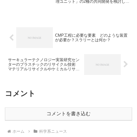
理ユニット」の2種の共同開発を検討して
いると見られます。推論型への特化に必
要なことは何か知ることができます。
CMP工程に必要な要素 どのような装置
が必要か？スラリーとは何か？
サーキュラーテクノロジー実装研究セン
ターのプラスチックのリサイクル技術
マテリアルリサイクルやケミカルリサイ
クルとは何か？
コメント
コメントを書き込む
ホーム
科学系ニュース