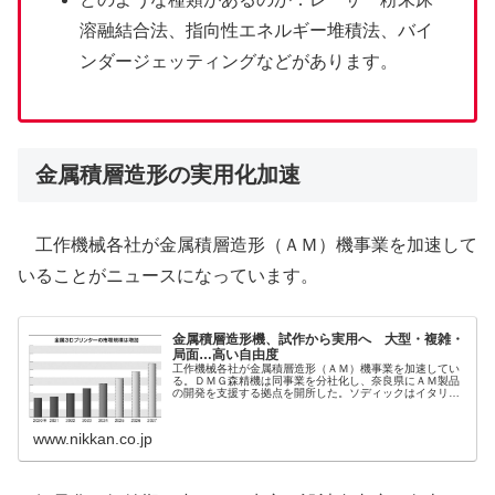
溶融結合法、指向性エネルギー堆積法、バイ
ンダージェッティングなどがあります。
金属積層造形の実用化加速
工作機械各社が金属積層造形（ＡＭ）機事業を加速して
いることがニュースになっています。
金属積層造形機、試作から実用へ 大型・複雑・
局面…高い自由度
工作機械各社が金属積層造形（ＡＭ）機事業を加速してい
る。ＤＭＧ森精機は同事業を分社化し、奈良県にＡＭ製品
の開発を支援する拠点を開所した。ソディックはイタリア
の金属ＡＭ機メーカーを買収し、主戦場と位置付...
www.nikkan.co.jp