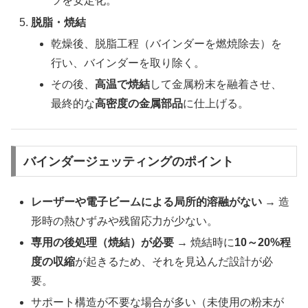
ツを安定化。
脱脂・焼結
乾燥後、脱脂工程（バインダーを燃焼除去）を
行い、バインダーを取り除く。
その後、
高温で焼結
して金属粉末を融着させ、
最終的な
高密度の金属部品
に仕上げる。
バインダージェッティングのポイント
レーザーや電子ビームによる局所的溶融がない
→ 造
形時の熱ひずみや残留応力が少ない。
専用の後処理（焼結）が必要
→ 焼結時に
10～20%程
度の収縮
が起きるため、それを見込んだ設計が必
要。
サポート構造が不要な場合が多い（未使用の粉末が