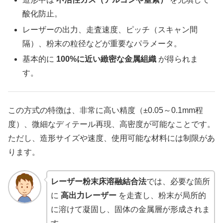
酸化防止。
レーザーの出力、走査速度、ピッチ（スキャン間
隔）、粉末の粒径などが重要なパラメータ。
基本的に
100%に近い緻密な金属組織
が得られま
す。
この方式の特徴は、非常に高い精度（±0.05～0.1mm程
度）、微細なディテール再現、高密度が可能なことです。
ただし、造形サイズや速度、使用可能な材料には制限があ
ります。
レーザー粉末床溶融結合法
では、必要な箇所
に
高出力レーザー
を走査し、粉末が局所的
に溶けて凝固し、固体の金属層が形成されま