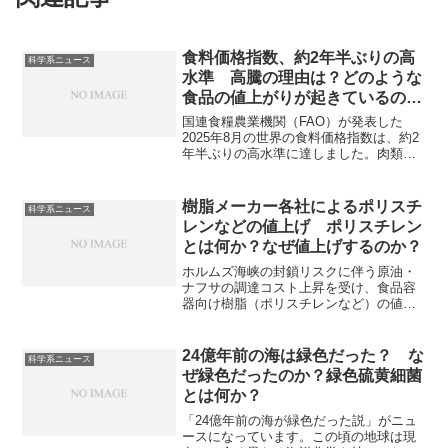
食料価格指数、約2年半ぶりの高
科学系ニュース
水準 高騰の理由は？どのような
食品の値上がりが起きているの
か？
国連食糧農業機関（FAO）が発表した
2025年8月の世界の食料価格指数は、約2
年半ぶりの高水準に達しました。肉類、
植物油、砂糖を中心に上昇し、特に牛肉
や羊肉は需要増で過去最高値を記録しま
した。高騰の理由や今後の見通しを知る
樹脂メーカー各社によるポリスチ
科学系ニュース
ことができます。
レンなどの値上げ ポリスチレン
とは何か？なぜ値上げするのか？
ホルムズ海峡の封鎖リスクに伴う原油・
ナフサの調達コスト上昇を受け、食品容
器向け樹脂（ポリスチレンなど）の値上
げが発表されています。ポリスチレンの
特徴やなぜ食品容器に使用されるのか知
ることができます。
24億年前の海は緑色だった？ な
科学系ニュース
ぜ緑色だったのか？緑色硫黄細菌
とは何か？
「24億年前の海が緑色だった説」がニュ
ースになっています。この頃の地球は現