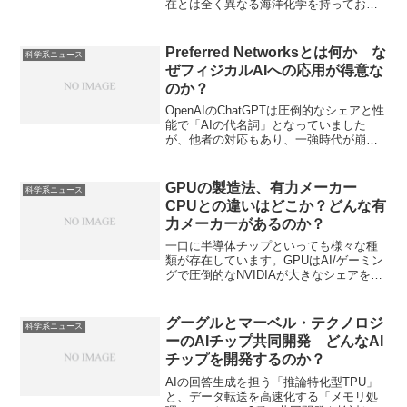
在とは全く異なる海洋化学を持ってお
り、「緑色の海」はその時代特有の特徴
として注目されています。海が緑色だっ
た可能性があるのは、酸素濃度が低く、
Preferred Networksとは何か な
科学系ニュース
鉄Fe2＋が海水に溶けていたことや独特な
ぜフィジカルAIへの応用が得意な
緑っぽい色の色素をもつ緑色硫黄細菌が
のか？
多く存在していたためです。なぜ酸素濃
度が低いと緑に見えるのか、緑色硫黄細
OpenAIのChatGPTは圧倒的なシェアと性
菌とは何かを知ることができます。
能で「AIの代名詞」となっていました
が、他者の対応もあり、一強時代が崩れ
つつあります。日本企業も、海外勢との
差別化によって、市場定着を狙っていま
す。 Preferred Networks（PFN）は、日
GPUの製造法、有力メーカー
科学系ニュース
本を代表するAI開発企業であり、他のAI
CPUとの違いはどこか？どんな有
企業とは一線を画す「垂直統合型」のビ
力メーカーがあるのか？
ジネスモデルが最大の特徴です。PFNの
特徴や垂直統合のメリット、むずかしさ
一口に半導体チップといっても様々な種
を知ることができます。
類が存在しています。GPUはAI/ゲーミン
グで圧倒的なNVIDIAが大きなシェアを持
っています。エヌビディアのシェアが高
い理由や早い段階でGPUがAIに適してい
ることに気づけた理由を知ることができ
グーグルとマーベル・テクノロジ
科学系ニュース
ます。
ーのAIチップ共同開発 どんなAI
チップを開発するのか？
AIの回答生成を担う「推論特化型TPU」
と、データ転送を高速化する「メモリ処