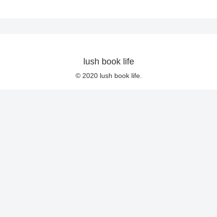
lush book life
© 2020 lush book life.