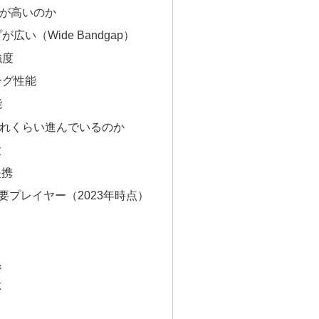
が高いのか
が広い（Wide Bandgap）
強度
ング性能
能
れくらい進んでいるのか
大
提携
要プレイヤー（2023年時点）
係
応