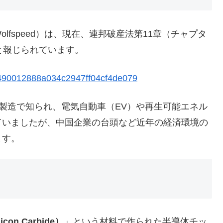
fspeed）は、現在、連邦破産法第11章（チャプタ
と報じられています。
e72490012888a034c2947ff04cf4de079
製造で知られ、電気自動車（EV）や再生可能エネル
ていましたが、中国企業の台頭など近年の経済環境の
ます。
on Carbide）
」という材料で作られた半導体チッ