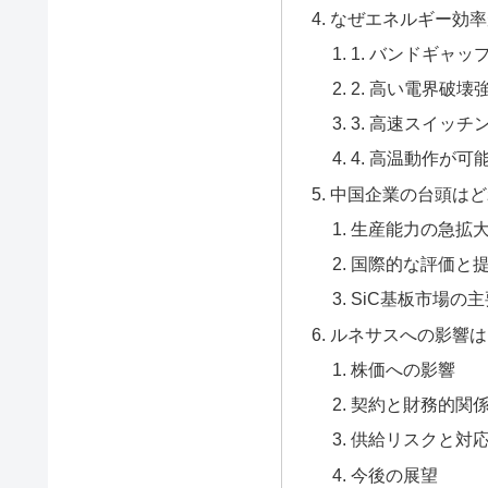
なぜエネルギー効率
1. バンドギャップ
2. 高い電界破壊
3. 高速スイッチ
4. 高温動作が可
中国企業の台頭はど
生産能力の急拡
国際的な評価と
SiC基板市場の主
ルネサスへの影響は
株価への影響
契約と財務的関
供給リスクと対
今後の展望