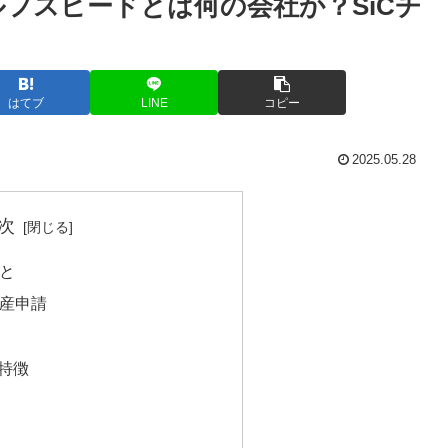
フスピードとは何の会社か？SiCチ
はてブ
LINE
コピー
2025.05.28
次
と
産申請
な特徴
？