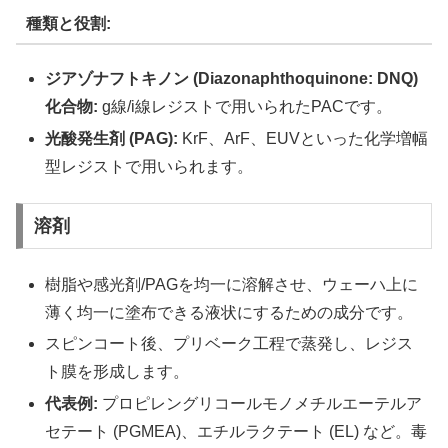
種類と役割:
ジアゾナフトキノン (Diazonaphthoquinone: DNQ)
化合物:
g線/i線レジストで用いられたPACです。
光酸発生剤 (PAG):
KrF、ArF、EUVといった化学増幅
型レジストで用いられます。
溶剤
樹脂や感光剤/PAGを均一に溶解させ、ウェーハ上に
薄く均一に塗布できる液状にするための成分です。
スピンコート後、プリベーク工程で蒸発し、レジス
ト膜を形成します。
代表例:
プロピレングリコールモノメチルエーテルア
セテート (PGMEA)、エチルラクテート (EL) など。毒