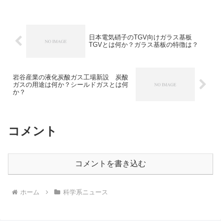
グネットが不要なため装置を小型化で
き、金属容器越しや不均一な試料の測定
も可能です。測定の原理や応用例を知る
ことができます。
日本電気硝子のTGV向けガラス基板
TGVとは何か？ガラス基板の特徴は？
岩谷産業の液化炭酸ガス工場新設 炭酸
ガスの用途は何か？シールドガスとは何
か？
コメント
コメントを書き込む
ホーム
科学系ニュース