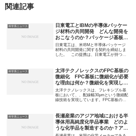
関連記事
日東電工とIBMの半導体パッケー
科学系ニュース
ジ材料の共同開発 どんな開発を
おこなうのか？パッケージ基板の
熱膨張や反りの軽減が重要な理由
日東電工は、米IBMと半導体パッケージ
は？
材料の共同開発に関する契約を締結しま
した。 この提携は、日東電工が持つ高
分子材料や先端パッケージ材料に関する
技術と、IBMの半導体技術や知見を組み
合わせることで、基板材料の反りや熱膨
太洋テクノレックスのFPC基板の
科学系ニュース
張などの課題を解決しようとするもので
微細化 FPC基板に微細化が必要
す。どのような開発を行うのか、熱膨張
な理由は何か？微細化を実現した
や反りが起きる要因と対策方法を知るこ
方法は？
とができます。
太洋テクノレックスは、フレキシブル基
板において、、配線幅30μmという微細配
線技術を実現しています。FPC基板の特
徴や微細化が必要な理由、その方法を知
ることができます。
長瀬産業のアジア地域における半
科学系ニュース
導体用高純度化学品事業 どのよ
うな化学品を製造するのか？アジ
アに力を入れる理由は何か？
長瀬産業は、米国の化学メーカーである