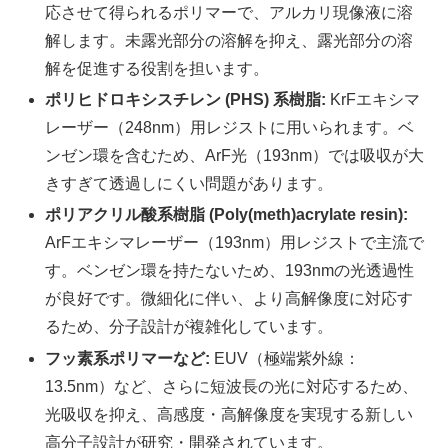
応させて得られるポリマーで、アルカリ現像液に溶
解します。未露光部分の溶解を抑え、露光部分の溶
解を促進する役割を担います。
ポリヒドロキシスチレン (PHS) 系樹脂:
KrFエキシマ
レーザー（248nm）用レジストに用いられます。ベ
ンゼン環を含むため、ArF光（193nm）では吸収が大
きすぎて透過しにくい問題があります。
ポリアクリル酸系樹脂 (Poly(meth)acrylate resin):
ArFエキシマレーザー（193nm）用レジストで主流で
す。ベンゼン環を持たないため、193nmの光透過性
が良好です。微細化に伴い、より高解像度に対応す
るため、分子設計が複雑化しています。
フッ素系ポリマーなど:
EUV（極端紫外線：
13.5nm）など、さらに短波長の光に対応するため、
光吸収を抑え、高感度・高解像度を実現する新しい
高分子設計が研究・開発されています。