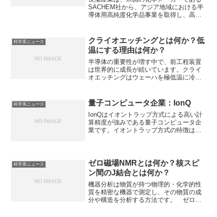
SACHEM社から、アジア地域における半
導体用高純度化学品事業を取得し、高純
度化学品事業特にTMHAの製造を拡大し
ています。TMHAとは何か、アジアに力
を入れる理由は何かを知ることができま
クライオエッチングとは何か？低
科学系ニュース
す。
温にする理由は何か？
半導体の重要性が増す中で、前工程装置
は世界的に成長が続いています。クライ
オエッチングはウェーハを極低温に冷却
しながら行うドライエッチングであり、
極めて垂直性の高い高アスペクト比の微
細構造を実現します。なぜ低温にするこ
量子コンピュータ企業：IonQ
科学系ニュース
とで高アスペクト比の微細構造が可能に
IonQはイオントラップ方式による高い計
なるのかを知ることができます。
算精度が強みである量子コンピュータ企
業です。イオントラップ方式の特徴は何
か、なぜ収益性が高いのか知ることがで
きます。
ゼロ磁場NMRとは何か？核スピ
科学系ニュース
ン間のJ結合とは何か？
機器分析は物質が持つ物理的・化学的性
質を精密な機器で測定し、その物質の成
分や構造を分析する方法です。 ゼロ磁
場NMRは、外部磁場を極限まで排除した
環境で行う核磁気共鳴分光法で超伝導マ