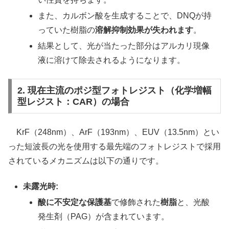
また、カルボン酸を生成することで、DNQが持
っていた樹脂の
溶解抑制効果が失われます
。
結果として、光が当たった部分はアルカリ現像
液に溶けて除去されるようになります。
2. 現在主流のポジ型フォトレジスト（化学増幅
型レジスト：CAR）の場合
KrF（248nm）、ArF（193nm）、EUV（13.5nm）とい
った短波長の光を使用する最先端のフォトレジストで採用
されているメカニズムは以下の通りです。
未露光時:
酸に不安定な保護基
で修飾された
樹脂
と、光酸
発生剤（PAG）が含まれています。