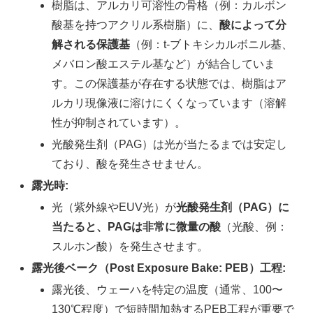
樹脂は、アルカリ可溶性の骨格（例：カルボン
酸基を持つアクリル系樹脂）に、
酸によって分
解される保護基
（例：t-ブトキシカルボニル基、
メバロン酸エステル基など）が結合していま
す。この保護基が存在する状態では、樹脂はア
ルカリ現像液に溶けにくくなっています（溶解
性が抑制されています）。
光酸発生剤（PAG）は光が当たるまでは安定し
ており、酸を発生させません。
露光時:
光（紫外線やEUV光）が
光酸発生剤（PAG）に
当たると、PAGは非常に微量の酸
（光酸、例：
スルホン酸）を発生させます。
露光後ベーク（Post Exposure Bake: PEB）工程:
露光後、ウェーハを特定の温度（通常、100〜
130℃程度）で短時間加熱するPEB工程が重要で