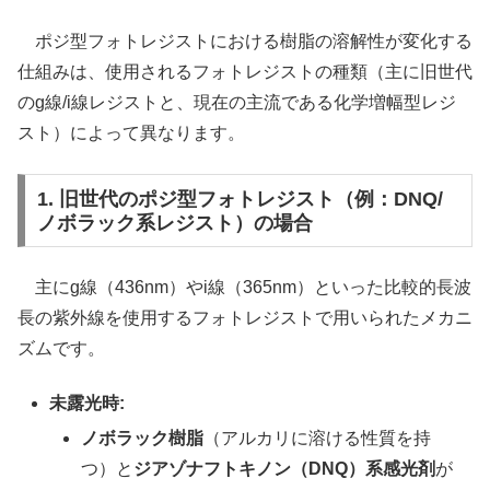
ポジ型フォトレジストにおける樹脂の溶解性が変化する
仕組みは、使用されるフォトレジストの種類（主に旧世代
のg線/i線レジストと、現在の主流である化学増幅型レジ
スト）によって異なります。
1. 旧世代のポジ型フォトレジスト（例：DNQ/
ノボラック系レジスト）の場合
主にg線（436nm）やi線（365nm）といった比較的長波
長の紫外線を使用するフォトレジストで用いられたメカニ
ズムです。
未露光時:
ノボラック樹脂
（アルカリに溶ける性質を持
つ）と
ジアゾナフトキノン（DNQ）系感光剤
が