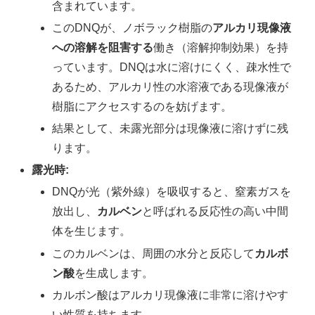
含まれています。
このDNQが、ノボラック樹脂の
アルカリ現像液
への溶解を阻害する
働き（溶解抑制効果）を持
っています。DNQは水に溶けにくく、疎水性で
あるため、アルカリ性の水溶液である現像液が
樹脂にアクセスするのを妨げます。
結果として、未露光部分は現像液に溶けずに残
ります。
露光時:
DNQが光（紫外線）を吸収すると、窒素ガスを
放出し、
カルベン
と呼ばれる反応性の高い中間
体を生じます。
このカルベンは、周囲の水分と反応して
カルボ
ン酸
を生成します。
カルボン酸はアルカリ現像液に非常に溶けやす
い性質を持ちます。