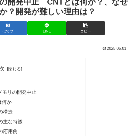
の開発中止 CNTとは何か？、なぜ
か？開発が難しい理由は？
はてブ
LINE
コピー
2025.06.01
次
メモリの開発中止
は何か
の構造
の主な特徴
の応用例