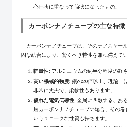
心円状に重なって筒状になったもの。
カーボンナノチューブの主な特徴
カーボンナノチューブは、そのナノスケール
固な結合により、驚くべき特性を兼ね備えて
軽量性
: アルミニウムの約半分程度の軽
高い機械的強度
: 鋼の20倍以上、理論
非常に丈夫で、柔軟性もあります。
優れた電気伝導性
: 金属に匹敵する、
層カーボンナノチューブの場合、その巻
いうユニークな性質も持ちます。