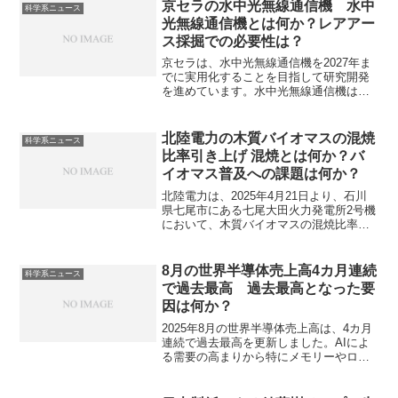
されています。ゼオライトとは何か、な
京セラの水中光無線通信機 水中
科学系ニュース
ぜ低温で再生できるのかを知ることがで
光無線通信機とは何か？レアアー
きます。
ス採掘での必要性は？
京セラは、水中光無線通信機を2027年ま
でに実用化することを目指して研究開発
を進めています。水中光無線通信機は水
中で青や緑のレーザー光を使い、高速・
大容量のデータ通信を行う装置です。青
や緑のレーザー光を使用する理由やレア
北陸電力の木質バイオマスの混焼
科学系ニュース
アース採掘での応用例を知ることができ
比率引き上げ 混焼とは何か？バ
ます。
イオマス普及への課題は何か？
北陸電力は、2025年4月21日より、石川
県七尾市にある七尾大田火力発電所2号機
において、木質バイオマスの混焼比率を
従来の1％から15％に引き上げた発電を開
始たことを発表しています。植物から得
られる有機性の資源である木質バイオマ
8月の世界半導体売上高4カ月連続
科学系ニュース
スは植物が成長過程でCO2を吸収するた
で過去最高 過去最高となった要
め、燃焼時にCO₂を排出しても「カーボ
因は何か？
ンニュートラル」とみなされるためカー
ボンニュートラルに必要な技術とされて
2025年8月の世界半導体売上高は、4カ月
います。混焼とは何か、バイオマスの特
連続で過去最高を更新しました。AIによ
徴や課題は何かを知ることができます。
る需要の高まりから特にメモリーやロジ
ックチップの売上が顕著に増加していま
す。どのような企業が好調か、今後の見