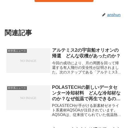
anshun
関連記事
アルテミス2の宇宙船オリオンの
科学系ニュース
帰還 どんな収穫があったのか？
今回の成功により、月の周囲を回って帰
還する有人飛行の安全性が証明されまし
た。次のステップである「アルテミス3」
への大きな弾みとなります。宇宙空間で
の健康被害にはどのようなものがある
か、アルテミス3とは何か知ることができ
POLASTECHの新しいデータセ
科学系ニュース
ます。
ンター冷却材料 どんな冷却材な
のか？なぜ低温で再生できるの
か？
POLASTECHが手がける新素材ゼオライ
ト系素材AQSOAが注目されています。
AQSOAは、従来捨てられていた低温熱源
を活用し、データセンターなどの次世代
省エネ冷却を実現可能な材料として注目