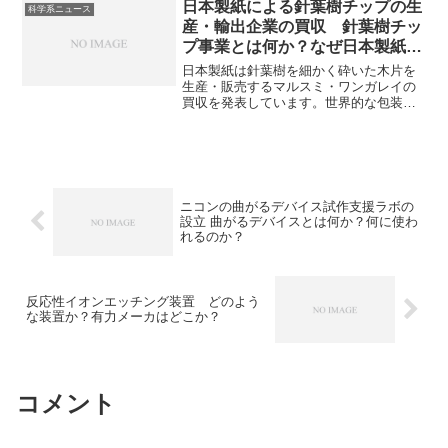
通しはどうかを知ることができます。
日本製紙による針葉樹チップの生
科学系ニュース
産・輸出企業の買収 針葉樹チッ
プ事業とは何か？なぜ日本製紙が
買収するのか？
日本製紙は針葉樹を細かく砕いた木片を
生産・販売するマルスミ・ワンガレイの
買収を発表しています。世界的な包装材
需要の高まりを受け、自社グループで生
産・輸出拠点を押さえることが目的とさ
れています。針葉樹チップ事業とは何か
やマルスミ・ワンガレイの特徴は何かを
知ることができます。
ニコンの曲がるデバイス試作支援ラボの
設立 曲がるデバイスとは何か？何に使わ
れるのか？
反応性イオンエッチング装置 どのよう
な装置か？有力メーカはどこか？
コメント