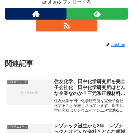
anshunをフォローする
anshun
関連記事
住友化学、田中化学研究所を完全
科学系ニュース
子会社化 田中化学研究所はどん
な企業なのか？三元系正極材料と
は何か？
住友化学が田中化学研究所を完全子会社
化することが報じされています。田中化
学研究所はリチウムイオン二次電池など
の三元系正極材料やニッケル系正極を開
発・製造・販売する化学メーカーです。
三元系正極材料とは何かや子会社化の理
レゾナック誕生から2年 レゾナ
科学系ニュース
由を知ることができます。
ックとはどんな会社？どんな領域