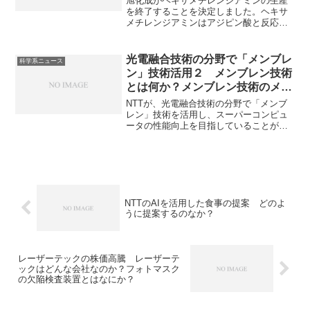
旭化成がヘキサメチレンジアミンの生産
を終了することを決定しました。ヘキサ
メチレンジアミンはアジピン酸と反応さ
せて生成されるナイロンの原料など重要
な化学中間体です。生産終了の理由やそ
の製造方法を知ることができます。
光電融合技術の分野で「メンブレ
科学系ニュース
ン」技術活用２ メンブレン技術
とは何か？メンブレン技術のメリ
ットは？
NTTが、光電融合技術の分野で「メンブ
レン」技術を活用し、スーパーコンピュ
ータの性能向上を目指していることがニ
ュースになっています。メンブレン技術
は光と電子の両方を効率的に扱うために
設計されたナノメートルレベルの超薄膜
技術であり、光電融合の課題を解決する
手段としても注目されています。メンブ
レン技術とは何か、どのような課題を解
NTTのAIを活用した食事の提案 どのよ
決できるのかを知ることができます。
うに提案するのなか？
レーザーテックの株価高騰 レーザーテ
ックはどんな会社なのか？フォトマスク
の欠陥検査装置とはなにか？