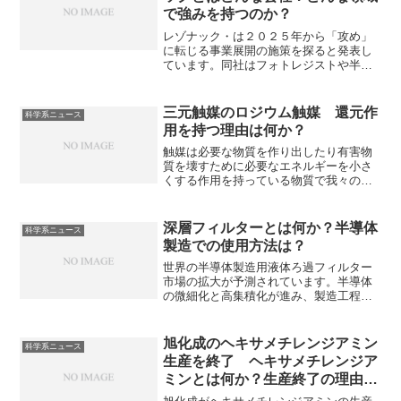
で強みを持つのか？
レゾナック・は２０２５年から「攻め」
に転じる事業展開の施策を探ると発表し
ています。同社はフォトレジストや半導
体パッケージ材料といった半導体材料の
分野で強みを持つ企業です。半導体パッ
ケージとは何か、目標としているデュポ
三元触媒のロジウム触媒 還元作
科学系ニュース
ンはどんな会社なのかを知ることができ
用を持つ理由は何か？
ます。
触媒は必要な物質を作り出したり有害物
質を壊すために必要なエネルギーを小さ
くする作用を持っている物質で我々の生
活に欠かすことができません。ロジウム
は三元触媒の窒素酸化物を還元し、無害
する働きを持っています。ロジウム触媒
深層フィルターとは何か？半導体
科学系ニュース
がN-O結合を解離できる理由や問題点は
製造での使用方法は？
何かを知ることができます。
世界の半導体製造用液体ろ過フィルター
市場の拡大が予測されています。半導体
の微細化と高集積化が進み、製造工程で
許容される不純物のサイズが極小化した
ことや工場やラインの新設が続いている
ことが市場拡大の背景とされています。
旭化成のヘキサメチレンジアミン
科学系ニュース
フィルターの一種である深層フィルター
生産を終了 ヘキサメチレンジア
の特徴や製造方法を知ることができま
ミンとは何か？生産終了の理由
す。
は？