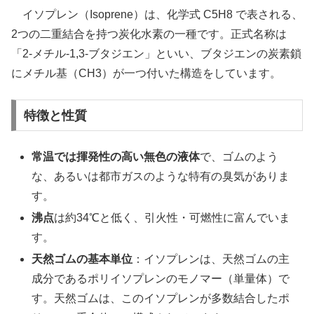
イソプレン（Isoprene）は、化学式 C5​H8​ で表される、
2つの二重結合を持つ炭化水素の一種です。正式名称は
「2-メチル-1,3-ブタジエン」といい、ブタジエンの炭素鎖
にメチル基（CH3​）が一つ付いた構造をしています。
特徴と性質
常温では揮発性の高い無色の液体
で、ゴムのよう
な、あるいは都市ガスのような特有の臭気がありま
す。
沸点
は約34℃と低く、引火性・可燃性に富んでいま
す。
天然ゴムの基本単位
：イソプレンは、天然ゴムの主
成分であるポリイソプレンのモノマー（単量体）で
す。天然ゴムは、このイソプレンが多数結合したポ