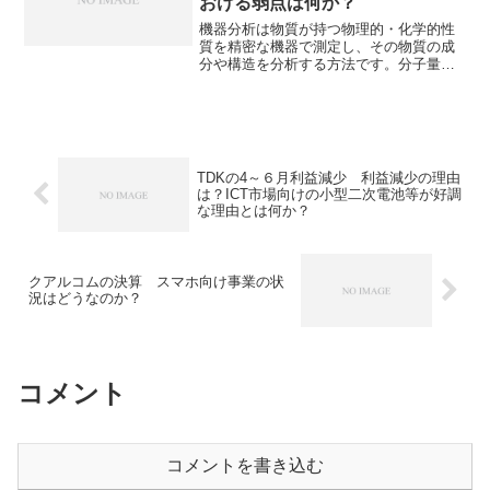
おける弱点は何か？
が短いほど微細化できるのかを知ること
ができます。
機器分析は物質が持つ物理的・化学的性
質を精密な機器で測定し、その物質の成
分や構造を分析する方法です。分子量分
析における光散乱法は、特に高分子やタ
ンパク質の「絶対分子量」を測定するた
めの非常に強力な手法です。絶対分子量
とは何か、相対分子量との違いやその測
定の弱点は何かを知ることができます。
TDKの4～６月利益減少 利益減少の理由
は？ICT市場向けの小型二次電池等が好調
な理由とは何か？
クアルコムの決算 スマホ向け事業の状
況はどうなのか？
コメント
コメントを書き込む