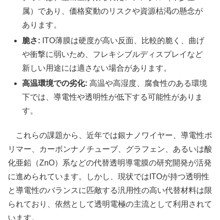
属）であり、価格変動のリスクや資源枯渇の懸念が
あります。
脆さ:
ITO薄膜は硬度が高い反面、比較的脆く、曲げ
や衝撃に弱いため、フレキシブルディスプレイなど
新しい用途には適さない場合があります。
高温環境での劣化:
高温や高湿度、腐食性のある環境
下では、導電性や透明性が低下する可能性がありま
す。
これらの課題から、近年では銀ナノワイヤー、導電性ポ
リマー、カーボンナノチューブ、グラフェン、あるいは酸
化亜鉛（ZnO）系などの代替透明導電膜の研究開発が活発
に進められています。しかし、現状ではITOが持つ透明性
と導電性のバランスに匹敵する汎用性の高い代替材料は限
られており、依然として透明電極の主流として利用されて
います。