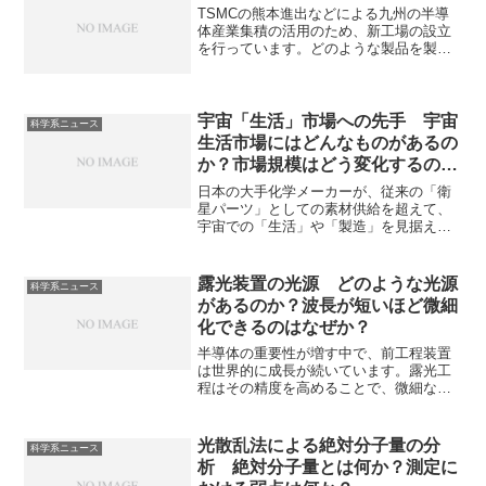
TSMCの熊本進出などによる九州の半導
の悪影響は何かを知ることができます。
体産業集積の活用のため、新工場の設立
を行っています。どのような製品を製造
するのか知ることができます。
宇宙「生活」市場への先手 宇宙
科学系ニュース
生活市場にはどんなものがあるの
か？市場規模はどう変化するの
か？
日本の大手化学メーカーが、従来の「衛
星パーツ」としての素材供給を超えて、
宇宙での「生活」や「製造」を見据えた
市場にいち早く手を打っています。宇宙
生活市場にはどのようなものがあるの
か、市場規模はどう変化するのかを知る
露光装置の光源 どのような光源
科学系ニュース
ことができます。
があるのか？波長が短いほど微細
化できるのはなぜか？
半導体の重要性が増す中で、前工程装置
は世界的に成長が続いています。露光工
程はその精度を高めることで、微細な回
路を形成できるため非常に重要な工程で
す。露光工程に使われる光源はその波長
が短いほど微細化できることもあり、よ
光散乱法による絶対分子量の分
科学系ニュース
り短い波長の光の適用が検討されてきま
析 絶対分子量とは何か？測定に
した。どのような光源があり、なぜ波長