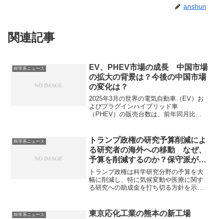
anshun
関連記事
EV、PHEV市場の成長 中国市場
科学系ニュース
の拡大の背景は？今後の中国市場
の変化は？
​2025年3月の世界の電気自動車（EV）お
よびプラグインハイブリッド車
（PHEV）の販売台数は、前年同月比で
29%増加し、約170万台に達しました。こ
の成長は主に中国と欧州の市場が牽引し
ています。中国市場は政府、メーカー、
トランプ政権の研究予算削減によ
科学系ニュース
インフラ、消費者意識、全部がうまく噛
る研究者の海外への移動 なぜ、
み合ったことで、世界トップクラスのEV
予算を削減するのか？保守派が予
市場となっています。中国市場の現状と
算削減になぜ賛成なのか？
今後の予想、次世代のバッテリー競争は
トランプ政権は科学研究分野の予算を大
どんなものかを知ることができます。
幅に削減し、特に気候変動や医療に関す
る研究への助成金を打ち切る方針を示し
ています。これに不安を覚えた研究者が
海外への移動を模索するケースが増加し
ています。予算削減の理由、保守派が予
東京応化工業の熊本の新工場
科学系ニュース
算削減に賛成する理由、科学の停滞以外