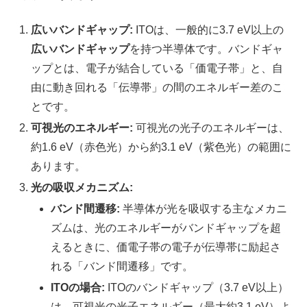
広いバンドギャップ:
ITOは、一般的に3.7 eV以上の
広いバンドギャップ
を持つ半導体です。バンドギャ
ップとは、電子が結合している「価電子帯」と、自
由に動き回れる「伝導帯」の間のエネルギー差のこ
とです。
可視光のエネルギー:
可視光の光子のエネルギーは、
約1.6 eV（赤色光）から約3.1 eV（紫色光）の範囲に
あります。
光の吸収メカニズム:
バンド間遷移:
半導体が光を吸収する主なメカニ
ズムは、光のエネルギーがバンドギャップを超
えるときに、価電子帯の電子が伝導帯に励起さ
れる「バンド間遷移」です。
ITOの場合:
ITOのバンドギャップ（3.7 eV以上）
は、可視光の光子エネルギー（最大約3.1 eV）よ