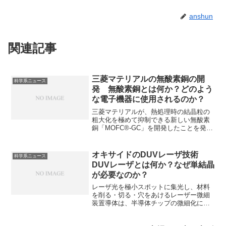
anshun
関連記事
三菱マテリアルの無酸素銅の開
科学系ニュース
発 無酸素銅とは何か？どのよう
な電子機器に使用されるのか？
三菱マテリアルが、熱処理時の結晶粒の
粗大化を極めて抑制できる新しい無酸素
銅「MOFC®-GC」を開発したことを発表
しました。無酸素銅は高導電性・高熱伝
導性・加工性に優れ、水素脆化も起きな
いため、半導体のリードフレームや放熱
オキサイドのDUVレーザ技術
科学系ニュース
板、EV等の大電流を流すバスバー、コネ
DUVレーザとは何か？なぜ単結晶
クタ、高品位ケーブルなどに幅広く使わ
が必要なのか？
れます。無酸素銅が高導電性・高熱伝導
性を持つ理由やその製法を知ることがで
レーザ光を極小スポットに集光し、材料
きます。
を削る・切る・穴をあけるレーザー微細
装置導体は、半導体チップの微細化に不
可欠な技術であり、AIチップの性能向上
に欠かすことができません。オキサイド