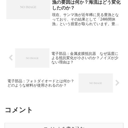
漁の要因は何か？海流はどう変化
させることができます。視覚野とは何
したのか？
か、どのような物質が位相差フィルムに
利用されてるのかを知ることができま
現在、サンマ漁が近年稀に見る豊漁とな
す。
っており、その結果として「24時間休
漁」という措置が取られています。豊漁
となった要因は何か、海流の変化がどう
影響したのかなどを知ることができま
す。
電子部品：金属皮膜抵抗器 なぜ温度に
よる抵抗変化が小さいのか？ノイズが少
ない理由は？
電子部品：フォトダイオードとは何か？
どのような材料が使用されるのか？
コメント