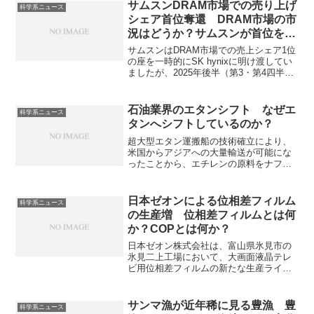
はレーザー微細装置導体に必要な優れた
サムスンDRAM市場での売り上げ
科学系ニュース
DUVレーザ技術をもっています。DUVレ
シェア首位奪還 DRAM市場の市
ーザは波長が極めて短い紫外線のレーザ
況はどうか？サムスンが首位を奪
です。「超極細」なスポットに絞れるた
還できた理由は？
め微細加工に適しています。どのように
サムスンはDRAM市場での売上シェア1位
DUVレーザーを発生させるのかを知るこ
の座を一時的にSK hynixに明け渡してい
とができます。
ましたが、2025年後半（第3・第4四半
期）にかけて再びトップに返り咲きまし
た。DRAM市場全体の市況やサムスンが
首位となった理由を知ることができま
石油業界のエタンシフト なぜエ
科学系ニュース
す。
タンへシフトしているのか？
超大型エタン運搬船の技術確立により、
米国からアジアへの大量輸送が可能にな
ったことから、エチレンの原料をナフサ
からエタンへシフトする動きが注目され
ています。なぜエタンへシフトしている
のかを知ることができます。
日本ゼオンによる位相差フィルム
科学系ニュース
の生産増 位相差フィルムとは何
か？COPとは何か？
日本ゼオン株式会社は、富山県氷見市の
氷見二上工場において、大画面液晶テレ
ビ用位相差フィルムの新たな生産ライン
を増設することを発表しています。位相
差フィルムとは偏光状態を制御するため
の特殊な光学フィルムで、偏光の位相を
サンマ漁が近年稀に見る豊漁 豊
科学系ニュース
ずらすことで、視野角や色再現性を向上