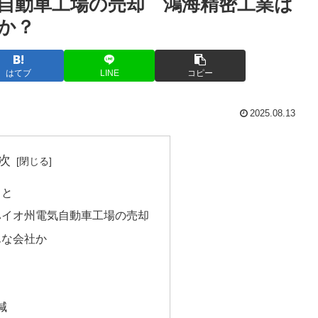
自動車工場の売却 鴻海精密工業は
か？
はてブ
LINE
コピー
2025.08.13
次
こと
ハイオ州電気自動車工場の売却
んな会社か
減