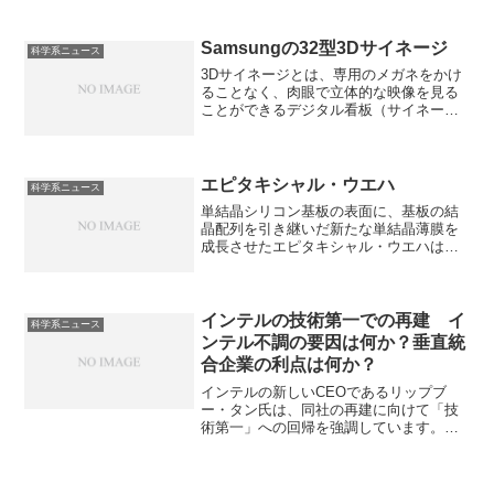
圧ガスや溶接関連製品を主に取り扱う企
業です。不安定で爆発性の高いアセチレ
ンを、溶接・切断用途で安全に輸送・使
Samsungの32型3Dサイネージ
科学系ニュース
用するために利用される溶解アセチレン
3Dサイネージとは、専用のメガネをかけ
などを取り扱っています。溶解アセチレ
ることなく、肉眼で立体的な映像を見る
ンの特徴や不調の理由を知ることができ
ことができるデジタル看板（サイネー
ます。
ジ）のことです。なぜ立体的に見えるの
かや32型を販売する理由を知ることがで
きます。
エピタキシャル・ウエハ
科学系ニュース
単結晶シリコン基板の表面に、基板の結
晶配列を引き継いだ新たな単結晶薄膜を
成長させたエピタキシャル・ウエハは最
先端ロジックやイメージセンサー等に不
可欠です。どのようなメリットがあるの
か知ることができます。
​インテルの技術第一での再建 イ
科学系ニュース
ンテル不調の要因は何か？垂直統
合企業の利点は何か？
インテルの新しいCEOであるリップブ
ー・タン氏は、同社の再建に向けて「技
術第一」への回帰を強調しています。イ
ンテルは「技術的10nm開発時のな遅れ」
「競争の激化」「戦略ミス」により、不
調に陥っています。特に10nm開発時の遅