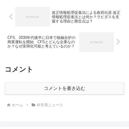
れによってTSMCとAMDに市場を奪われ
た影響が大きくなっています。なぜ、
10nmの開発に遅れが生じたのか、インテ
改正情報処理促進法による政府出資 改正
ルのような垂直統合企業の利点を知るこ
情報処理促進法とは何か？ラピダスを支
とができます。
援する理由と懸念点は？
CFS、2030年代後半に日本で核融合炉の
商業運転を開始 CFSとどんな企業なの
か？なぜ実用化可能と考えているのか？
コメント
コメントを書き込む
ホーム
科学系ニュース