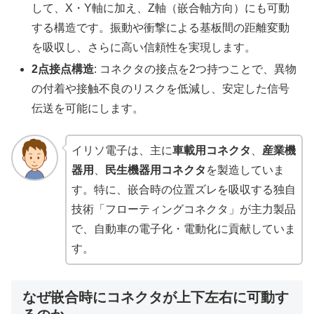
して、X・Y軸に加え、Z軸（嵌合軸方向）にも可動
する構造です。振動や衝撃による基板間の距離変動
を吸収し、さらに高い信頼性を実現します。
2点接点構造
: コネクタの接点を2つ持つことで、異物
の付着や接触不良のリスクを低減し、安定した信号
伝送を可能にします。
イリソ電子は、主に
車載用コネクタ
、
産業機
器用
、
民生機器用コネクタ
を製造していま
す。特に、嵌合時の位置ズレを吸収する独自
技術「フローティングコネクタ」が主力製品
で、自動車の電子化・電動化に貢献していま
す。
なぜ嵌合時にコネクタが上下左右に可動す