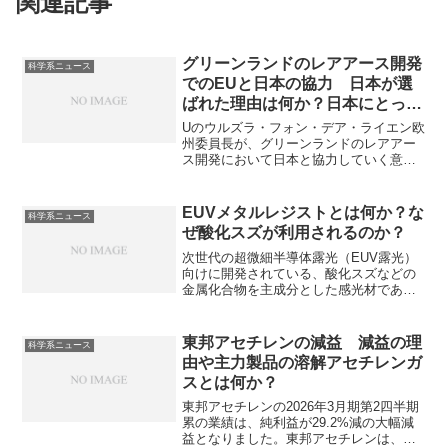
関連記事
グリーンランドのレアアース開発
科学系ニュース
でのEUと日本の協力 日本が選
ばれた理由は何か？日本にとって
の意義は？
Uのウルズラ・フォン・デア・ライエン欧
州委員長が、グリーンランドのレアアー
ス開発において日本と協力していく意向
を表明しました。多様なレアアースが大
量に埋蔵されているとされているグリー
ンランドでの協力は日本にとっても多く
EUVメタルレジストとは何か？な
科学系ニュース
の利点があります。日本が選ばれた理由
ぜ酸化スズが利用されるのか？
や日本へのメリットは何か知ることがで
きます。
次世代の超微細半導体露光（EUV露光）
向けに開発されている、酸化スズなどの
金属化合物を主成分とした感光材である
EUVメタルレジストは超微細回路を高い
解像度で形成できる特徴から注目されて
います。なぜ微細化に優れるのか、酸化
東邦アセチレンの減益 減益の理
科学系ニュース
スズが使用されるのかを知ることができ
由や主力製品の溶解アセチレンガ
ます。
スとは何か？
東邦アセチレンの2026年3月期第2四半期
累の業績は、純利益が29.2%減の大幅減
益となりました。東邦アセチレンは、高