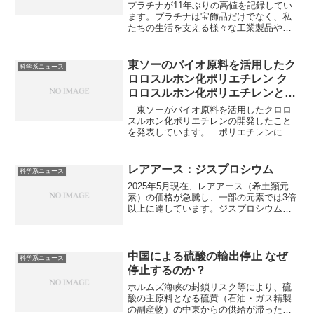
プラチナが11年ぶりの高値を記録してい
ます。プラチナは宝飾品だけでなく、私
たちの生活を支える様々な工業製品や技
術において、そのユニークな特性を活か
して欠かせない役割を果たしています。
高騰の背景やプラチナの工業における利
東ソーのバイオ原料を活用したク
科学系ニュース
用方法を知ることができます。
ロロスルホン化ポリエチレン ク
ロロスルホン化ポリエチレンとは
何か？バイオ原料から作るのが難
東ソーがバイオ原料を活用したクロロ
しい理由は？
スルホン化ポリエチレンの開発したこと
を発表しています。 ポリエチレンに塩
素化とクロロスルホン化を施して合成さ
れる合成ゴムである、クロロスルホン化
ポリエチレンはその優れた特性から幅広
レアアース：ジスプロシウム
科学系ニュース
い分野で利用されています。クロロスル
2025年5月現在、レアアース（希土類元
ホン化ポリエチレンとは何か、なぜ耐候
素）の価格が急騰し、一部の元素では3倍
性に優れるのかを知ることができます。
以上に達しています。ジスプロシウムは
レアアースのひとつであり、ネオジム磁
石、夜光塗料、インクジェットプリンタ
ーのノズルなどに利用されています。ジ
スプロシウムがどのような特徴を持って
中国による硫酸の輸出停止 なぜ
科学系ニュース
いるのか知ることができます。
停止するのか？
ホルムズ海峡の封鎖リスク等により、硫
酸の主原料となる硫黄（石油・ガス精製
の副産物）の中東からの供給が滞ったこ