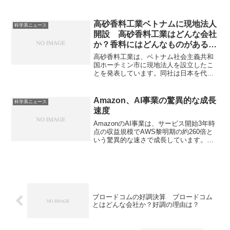
とが要因です。硫酸の用途や製造方法を
知ることができます。
高砂香料工業ベトナムに現地法人
科学系ニュース
開設 高砂香料工業はどんな会社
か？香料にはどんなものがあるの
か？
高砂香料工業は、ベトナム社会主義共和
国ホーチミン市に現地法人を設立したこ
とを発表しています。同社は日本を代表
する香料メーカーであり、食品・飲料、
日用品、化粧品、さらには医薬品やエレ
クトロニクスといった多様な分野向けの
Amazon、AI事業の驚異的な成長
科学系ニュース
香料を扱っています。香料にはどんなも
速度
のがあるのか、分子の構造と香りがどう
関係しているのかを知ることができま
AmazonのAI事業は、サービス開始3年時
す。
点の収益規模でAWS黎明期の約260倍と
いう驚異的な速さで成長しています。
AmazonのAI事業の特徴やなぜ驚異的な速
度で成長しているのか知ることができま
す。
ブロードコムの好調決算 ブロードコム
とはどんな会社か？好調の理由は？