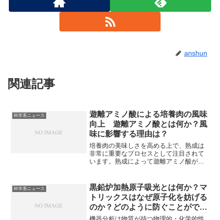
anshun
関連記事
遊離アミノ酸による培養肉の風味
科学系ニュース
向上 遊離アミノ酸とは何か？風
味に影響する理由は？
培養肉の美味しさを高める上で、熟成は
非常に重要なプロセスとして注目されて
います。熟成によって遊離アミノ酸が増
え、うまみを増加させることが熟成が重
要である理由の一つです。遊離アミノ酸
とは何か、タンパク質を構成するアミノ
黒鉛炉加熱原子吸光とは何か？マ
科学系ニュース
酸との違いや遊離アミノ酸であるグルタ
トリックスはなぜ原子化を妨げる
ミン酸とは何かについて知ることができ
のか？どのように防ぐことができ
ます。
るか？
機器分析は物質が持つ物理的・化学的性