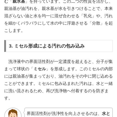
む「
親水基
」を持っています。この二つの性質を活かし、
親油基が油汚れを、親水基が水を引きつけることで、本来
混ざらない油と水を均一に混ぜ合わせる「乳化」や、汚れ
を細かくバラバラにして水の中に浮遊させる「分散」を起
こします。
3. ミセル形成による汚れの包み込み
洗浄液中の界面活性剤が一定濃度を超えると、分子が集
まって球状の「
ミセル
」を形成します。このミセルの内部
には親油基が集まっており、油汚れをその中に閉じ込める
ことができます。ミセルに包み込まれた汚れは、水と一緒
に洗い流されるため、再び洗浄物へ付着するのを防ぎま
す。
界面活性剤が洗浄性を向上させるのは、
水と