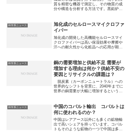
質を精密な機器で測定し、その物質の成
分や構造を分析する方法です。黒鉛炉加
熱原子吸光法は、原子吸光分析の一種
で、試料を電気抵抗加熱した黒鉛製の炉
（チューブ）の中で原子化する手法で
旭化成のセルロースマイクロファ
科学系ニュース
す。精度に優れる理由と欠点である化学
イバー
干渉を防ぐ理由を知ることができます。
旭化成の開発した高機能セルロースマイ
クロファイバーは高い保湿効果や摩擦や
汗への耐久性から化粧品への応用が期待
されています。なぜ特異な粘性を持つの
か知ることができます。
銅の需要増加と供給不足 需要が
科学系ニュース
増加する理由は何か？供給不安の
要因とリサイクルの課題は？
脱炭素（カーボンニュートラル）への
世界的なシフトを背景に、2040年までに
世界の銅需要が大幅に増加するという予
測がなされ、供給不安が懸念されていま
す。需要増加の詳しい要因とリサイクル
の課題はなにか知ることができます。
中国のコバルト輸出 コバルトは
科学系ニュース
何に使われるのか？
中国はレアアース以外にも多くの鉱物輸
出で高いシェアを持っています。コバル
トもそのような鉱物の一つで中国は多く