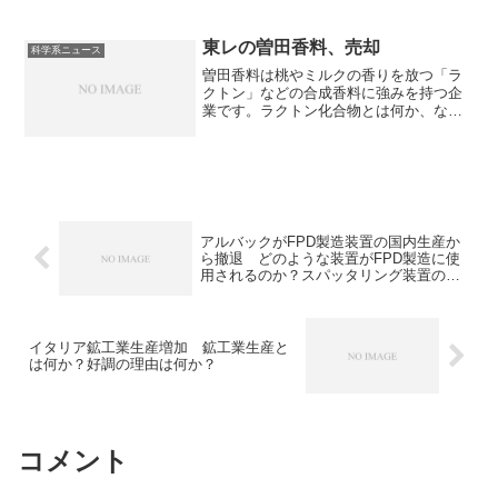
のコバルト鉱物をコンゴから輸入、精製
し輸出を行っています。米中対立が続け
ばコバルト製品の輸出に制限をかける可
東レの曽田香料、売却
科学系ニュース
能性も充分にあります。コバルトが何に
曽田香料は桃やミルクの香りを放つ「ラ
使われるのかを知ることができます。
クトン」などの合成香料に強みを持つ企
業です。ラクトン化合物とは何か、なぜ
売却するのか知ることができます。
アルバックがFPD製造装置の国内生産か
ら撤退 どのような装置がFPD製造に使
用されるのか？スパッタリング装置の役
割は？
イタリア鉱工業生産増加 鉱工業生産と
は何か？好調の理由は何か？
コメント