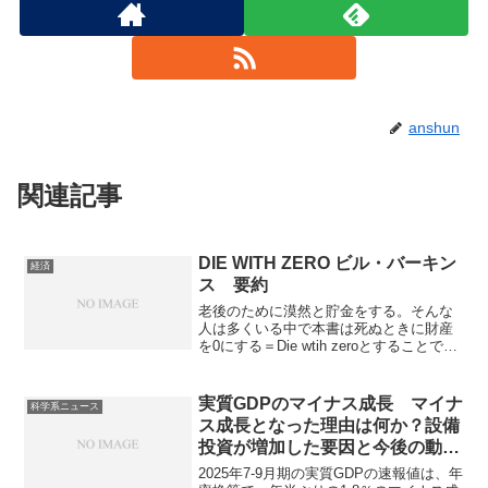
anshun
関連記事
DIE WITH ZERO ビル・バーキン
経済
ス 要約
老後のために漠然と貯金をする。そんな
人は多くいる中で本書は死ぬときに財産
を0にする＝Die wtih zeroとすることで人
生の喜びを最大化することができると書
かれています。漠然と消費したり、貯蓄
するのではなく経験にお金を使い思い出
実質GDPのマイナス成長 マイナ
科学系ニュース
で作る重要性、考え方、方法は多く書か
ス成長となった理由は何か？設備
れいています。
投資が増加した要因と今後の動向
はどうなるのか？
2025年7-9月期の実質GDPの速報値は、年