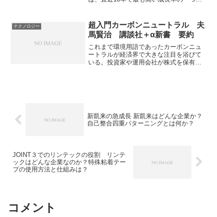
あり、製造業とサービス業の力強い回
復、輸出の拡大、および積極的な外国直
接投資の流入に牽引されています。どの
超入門カーボンニュートラル 夫
テクノロジー
ような製造業が好調なのか、今後の見通
馬賢治 講談社＋α新書 要約
しはどうかを知ることができます。
これまで環境用語であったカーボンニュ
ートラルが経済界で大きな注目を浴びて
いる。投資家や運用会社が株式を保有す
る企業に対し環境対応を強く求めるよう
になっている。カーボンニュートラルの
基本と向き合い方を知ることができる品
になっている。
新凱来の急成長 新凱来はどんな企業か？
自己整合四重パターニングとは何か？
JOINT３でのリンテックの役割 リンテ
ックはどんな企業なのか？特殊粘着テー
プの使用方法と仕組みは？
コメント