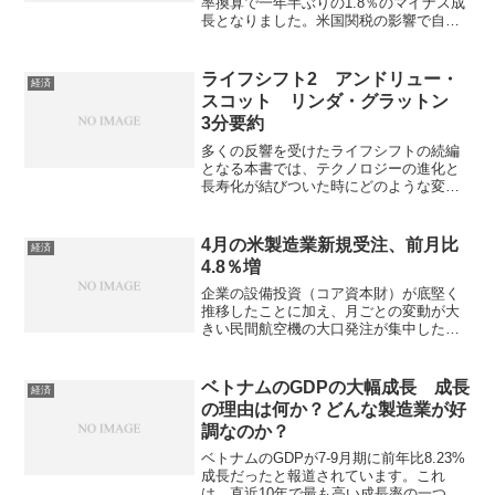
率換算で一年半ぶりの1.8％のマイナス成
長となりました。米国関税の影響で自動
車輸出が不振となったことと、法改正前
の駆け込み需要による住宅投資の急減が
主因です。今後の見通しや設備投資の状
ライフシフト2 アンドリュー・
経済
況を知ることができます。
スコット リンダ・グラットン
3分要約
多くの反響を受けたライフシフトの続編
となる本書では、テクノロジーの進化と
長寿化が結びついた時にどのような変化
が起こるかが中心に書かれている。個人
がどのように変化に対応し、社会的な開
拓者になっていくべきかが書かれてい
4月の米製造業新規受注、前月比
経済
る。
4.8％増
企業の設備投資（コア資本財）が底堅く
推移したことに加え、月ごとの変動が大
きい民間航空機の大口発注が集中したこ
とで大きな伸びを記録しています。ニア
ショアリングを進めている企業がどこか
などを知ることができます。
ベトナムのGDPの大幅成長 成長
経済
の理由は何か？どんな製造業が好
調なのか？
ベトナムのGDPが7-9月期に前年比8.23%
成長だったと報道されています。これ
は、直近10年で最も高い成長率の一つで