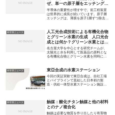
にくい理由を知ることができます。
ぜ、単一の原子層をエッチングで
きるのか？
半導体の重要性が増す中で、前工程装置
は世界的に成長が続いています。原子層
エッチングは、薄膜を原子1層ずつ除去す
る超精密ドライエッチング技術であり、
次世代半導体の極限微細加工に不可欠で
す。なぜ単一の原子層をエッチングでき
人工光合成技術による有機化合物
科学系ニュース
るのかどのようなガスが使用されるのか
とグリーン水素の生成 人口光合
を知ることができます。
成とは何か？グリーン水素とは何
か？どのような工夫がされている
名古屋大学を中心とする研究チームが、
のか？
太陽光と水を利用して医薬品の原料とな
る有機化合物とグリーン水素を同時に生
成する人工光合成技術を開発したことが
ニュースになっています。持続可能なエ
ネルギーや化学品の生産を可能にする画
東亞合成の水素ステーション
科学系ニュース
期的な技術である人口光合成とは何か、
今回の実証実験で東亞合成は、自社工場
生成されるグリーン水素とは何かなどを
とパイプラインで直結した日本初の製
知ることができる記事になっています。
造・供給一体型水素ステーション施設の
試験を行います。水素ステーションの仕
組みを知ることができます。
触媒：酸化チタン触媒と他の材料
科学系ニュース
とのナノ複合化
触媒は必要な物質を作り出したり有害物