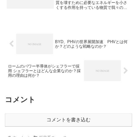
質を壊すために必要なエネルギーを小さ
くする作用を持っている物質で我々の生
活に欠かすことができません。酸化チタ
ンと他の材料とのナノ複合化すること
で、単体より遥かに高い反応性を実現す
ることが可能です。どのような材料と複
合化するのか、その利点は何かを知るこ
とができます。
BYD、PHVの世界展開加速 PHVとは何
か？どのような戦略なのか？
ロームのパワー半導体がシェフラーで採
用 シェフラーとはどんな企業なのか？採
用の理由は何か？
コメント
コメントを書き込む