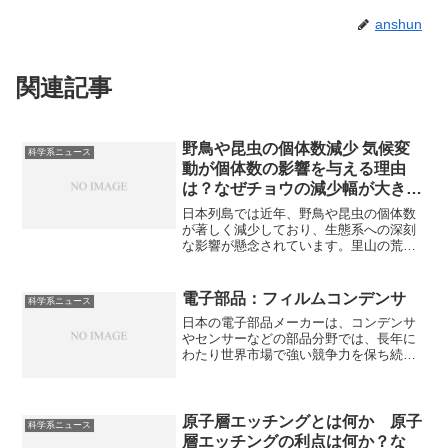
anshun
関連記事
野鳥や昆虫の個体数減少 気候変
科学系ニュース
動が個体数の影響を与える理由
は？なぜチョウの減少幅が大きい
のか？
日本列島では近年、野鳥や昆虫の個体数
が著しく減少しており、生態系への深刻
な影響が懸念されています。里山の荒廃
や農薬の使用、気候変動などが個体数減
少の要因とされています。気候変動が個
体数に影響を持つ理由、生物にやさしい
電子部品：フィルムコンデンサ
科学系ニュース
農業に必要なもの、チョウが特に減少幅
日本の電子部品メーカーは、コンデンサ
が大きい理由などを知ることができま
やセンサーなどの部品分野では、長年に
す。
わたり世界市場で強い競争力を保ち続け
ています。フィルムコンデンサは誘電体
にプラスチックフィルムを使用したコン
デンサであり、耐電圧が高く、温度や周
波数による容量の変化が少ないという特
原子層エッチングとは何か 原子
科学系ニュース
徴があります。温度や電圧の影響を受け
層エッチングの利点は何か？な