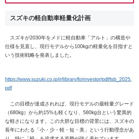
スズキの軽自動車軽量化計画
スズキが2030年をメドに軽自動車「アルト」の構造や
仕様を見直し、現行モデルから100kgの軽量化を目指すと
いう技術戦略を発表しました。
https://www.suzuki.co.jp/ir/library/forinvestor/pdf/tsb_2025.
pdf
この目標が達成されれば、現行モデルの最軽量グレード
（680kg）から約15%も軽くなり、580kg台という驚異的
な軽さになります。この大胆な目標の背景には、スズキの
長年にわたる「小・少・軽・短・美」という行動理念があ
り、特に「軽」を追求する姿勢が強く表れています。