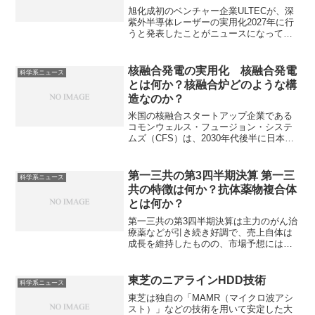
理由は？
旭化成初のベンチャー企業ULTECが、深
紫外半導体レーザーの実用化2027年に行
うと発表したことがニュースになってい
ます。深紫外半導体レーザーは、深紫外
と呼ばれる波長域（200〜280nm）の光を
放出する半導体素子で、殺菌力に優れる
核融合発電の実用化 核融合発電
科学系ニュース
などの特徴をもっています。殺菌力に優
とは何か？核融合炉どのような構
れる理由や従来のレーザーとの違いを知
造なのか？
ることができます。
米国の核融合スタートアップ企業である
コモンウェルス・フュージョン・システ
ムズ（CFS）は、2030年代後半に日本で
核融合炉の商業運転を開始することを検
討しています。核融合発電とは、太陽の
原理を応用し、軽い原子核を融合させて
第一三共の第3四半期決算 第一三
科学系ニュース
莫大なエネルギーを取り出す発電方法で
共の特徴は何か？抗体薬物複合体
すが、問題点も多く、実用化には時間が
とは何か？
かかるともされています。核融合発電と
は何か、どのような課題があるのかを知
第一三共の第3四半期決算は主力のがん治
ることができます。
療薬などが引き続き好調で、売上自体は
成長を維持したものの、市場予想には届
きませんでした。第一三共の特徴、抗体
薬物複合体とは何かを知ることができま
す。
東芝のニアラインHDD技術
科学系ニュース
東芝は独自の「MAMR（マイクロ波アシ
スト）」などの技術を用いて安定した大