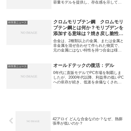
容量モデルを提供し、存在感を示してい
ます。MAMRとは何かや東芝が力を入れ
る理由を知ることができます。
クロムモリブテン鋼 クロムモリ
科学系ニュース
ブテン鋼とは何か？モリブデンを
添加する意味は？焼き戻し脆性と
は何か？
合金は、2種類以上の金属、または金属と
非金属を混ぜ合わせて作られた物質で、
元の金属にはない特性を持つ合金は様々
な分野で利用されています。クロムモリ
ブテン鋼は鉄に少量のクロムとモリブデ
ンを添加した合金鋼で、特に高温時の焼
オールドテックの復活：デル
科学系ニュース
き戻し脆性を防ぐ点が特長です。焼き戻
0年代に直販モデルでPC市場を制覇しま
し脆性とは何か、モリブデンでなぜ防ぐ
したが、2000年代以降、利益率の低いPC
ことができるのかを知ることができま
への依存が続き、低迷を余儀なくされま
す。
した。現在は高度な「液冷技術」を武器
に、市場の覇権を握っています。デルの
液冷技術の特長を知ることができます。
42アロイ どんな合金なのか？なぜ、熱膨
張率が低いのか？