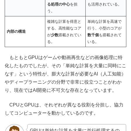
る処理の中心
を担
も活用されている。
う。
複雑な計算を得意と
単純な計算を高速で
する、高性能なコア
行う、小型のコアが
内部の構造
が
少数
搭載されてい
数千個
も搭載されて
る。
いる。
もともとGPUはゲームや動画再生などの画像処理に特
化したものでしたが、その「単純な計算を大量に同時にこ
なす」という特性が、膨大な計算が必要なAI（人工知能）
やディープラーニングの分野で非常に役立つことがわか
り、現在ではAI開発に不可欠な存在となっています。
CPUとGPUは、それぞれが異なる役割を分担し、協力
してコンピューターを動かしているのです。
GPUは単純な計算を大量に並行処理するの