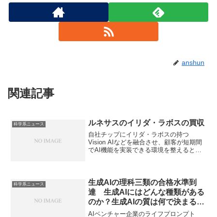
anshun
関連記事
ルネサスのイリダ・ラボスの買収
科学系ニュース
自社チップにイリダ・ラボスの持つ
Vision AIなどを融合させ、顧客が短期間
でAI機能を実装できる環境を整えるとさ
れています。Vision AIとは何かや買収の
目的を知ることができます。
生成AIの理科三類の合格水準到
科学系ニュース
達 生成AIにはどんな種類がある
のか？生成AIの質は何で決まるの
か？
AIベンチャー企業のライフプロンプト