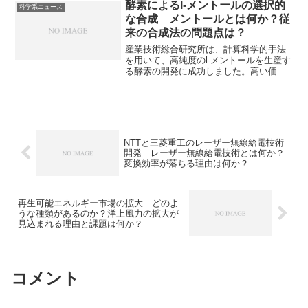
酵素によるl-メントールの選択的
科学系ニュース
な合成 メントールとは何か？従
来の合成法の問題点は？
産業技術総合研究所は、計算科学的手法
を用いて、高純度のl-メントールを生産す
る酵素の開発に成功しました。高い価値
をもつl-メントールですが、従来の生産方
法ではd-メントールという副産物も生成
され、これが純度を下げる要因となって
いました。​メントールの利用法、酵素を
用いることでなぜ選択性が向上するのか
を知ることができます。
NTTと三菱重工のレーザー無線給電技術
開発 レーザー無線給電技術とは何か？
変換効率が落ちる理由は何か？
再生可能エネルギー市場の拡大 どのよ
うな種類があるのか？洋上風力の拡大が
見込まれる理由と課題は何か？
コメント