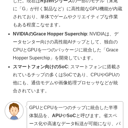
した。現在は
Ryzenシリーズ
の一部のモデル（末尾
に「G」が付く製品など）に高性能なGPU機能が内蔵
されており、単体でゲームやクリエイティブな作業
もある程度こなせます。
NVIDIAのGrace Hopper Superchip
: NVIDIAは、デ
ータセンター向けの高性能AIチップとして、独自の
CPUとGPUを一つのパッケージに統合した「Grace
Hopper Superchip」を開発しています。
スマートフォン向けのSoC
: スマートフォンに搭載さ
れているチップの多くはSoCであり、CPUやGPUの
他にも、通信モデムや画像処理プロセッサなどが統
合されています。
GPUとCPUを一つのチップに統合した半導
体製品を、
APU
や
SoC
と呼びます。省スペ
ース化や高速なデータ転送が可能になり、パ