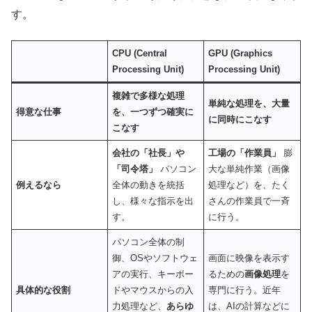
す。
CPU (Central
GPU (Graphics
Processing Unit)
Processing Unit)
複雑で多様な処理
単純な処理を、大量
得意な仕事
を、一つずつ確実に
に同時にこなす
こなす
会社の「社長」や
工場の「作業員」
膨
「司令塔」
パソコン
大な単純作業（画像
例えるなら
全体の動きを統括
処理など）を、たく
し、様々な指示を出
さんの作業員で一斉
す。
に行う。
パソコン全体の制
御、OSやソフトウェ
画面に映像を表示す
アの実行、キーボー
るための
画像処理
を
具体的な役割
ドやマウスからの入
専門に行う。近年
力処理など、
あらゆ
は、AIの計算などに