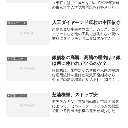
（東京）は、生成AIを用いて2025年実施
の東京大学入学試験問題を解答させた結
果、最難関の理科三類の合格水準に達し
たと発表しました。テキストを生成する
AIも含めて、様々なコンテンツを作成す
人工ダイヤモンド砥粒の中国依存
科学系ニュース
る生成AIがあり、ビジネスからエンター
超硬合金や半導体ウエハ、ガラス、コン
テインメントまで幅広く利用されていま
クリートなど他の工具では削れない硬い
す。どのような生成AIがあるのか、何が
材料にダイヤモンド工具は欠かすことが
質を左右するのかを知ることができま
できません。工具に使用される人工ダイ
す。
ヤモンド砥粒の特徴や中国依存の状況を
知ることができます。
銀価格の高騰 高騰の理由は？銀
科学系ニュース
は何に使われているのか？
銀価格は、米中対話の進展や米国の堅調
な雇用統計を受けた景気回復期待から、
中国での需要増加が見込まれ、13年ぶり
の高値を記録しました。銀は電子機器、
太陽光発電、宝飾品、医療・抗菌製品、
投資など幅広い分野で利用されます。銀
芝浦機械、ストップ安
科学系ニュース
の持つ特性や特性を生かした用途を知る
世界的なＥＶ（電気自動車）市場の減速
ことができます。
によって、セパレーターフィルムの製造
で用いる押出成形機の需要が減少したこ
となどが要因となっています。押出成形
機とは何かや不調の理由を知ることがで
きます。