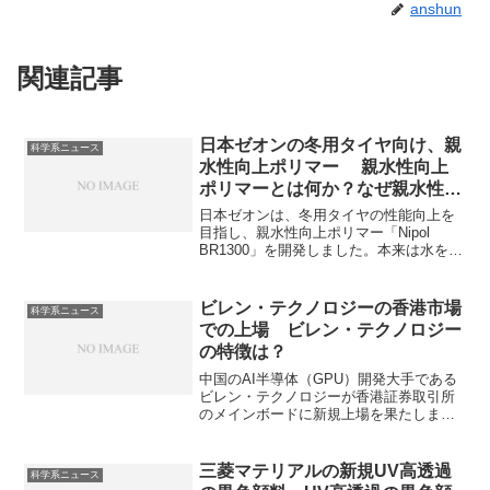
anshun
関連記事
日本ゼオンの冬用タイヤ向け、親
科学系ニュース
水性向上ポリマー 親水性向上
ポリマーとは何か？なぜ親水性に
する必要があるのか？
日本ゼオンは、冬用タイヤの性能向上を
目指し、親水性向上ポリマー「Nipol
BR1300」を開発しました。本来は水をは
じくポリマーに、親水基を導入し、水と
の親和性を高めた高分子材料である親水
性ポリマーは様々な用途があり、冬用タ
ビレン・テクノロジーの香港市場
科学系ニュース
イヤにも欠かすことができません。親水
での上場 ビレン・テクノロジー
性が必要な理由や親水性を付与する方法
の特徴は？
を知ることができます。
中国のAI半導体（GPU）開発大手である
ビレン・テクノロジーが香港証券取引所
のメインボードに新規上場を果たしまし
た。ビレン・テクノロジーがどんな企業
か、なぜ特に中国企業にとってチップレ
ットが重要となるのかを知ることができ
三菱マテリアルの新規UV高透過
科学系ニュース
ます。