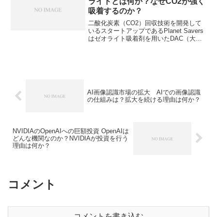
ライトとは何か？なぜCO2が強く
きます。
吸着するのか？
二酸化炭素（CO2）回収技術を開発して
いるスタートアップであるPlanet Savers
はゼオライト吸着剤を用いたDAC（大気
中CO2直接回収）技術に強みをもってい
ます。ゼオライトとは何か、なぜ強い吸
着力を持つのかを知ることができます。
AI画像認識市場の拡大 AIでの画像認識
の仕組みは？拡大を続ける理由は何か？
NVIDIAのOpenAIへの巨額投資 OpenAIは
どんな機関なのか？NVIDIAが投資を行う
理由は何か？
コメント
コメントを書き込む