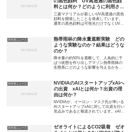
の黒色顔料 UV高透過の黒色顔
料とは何か？どのように利用され
てるのか？
三菱マテリアルが新しいUV高透過の黒色
顔料を開発したことを発表しています。
通常の黒色顔料は可視光だけでなくUVも
強く吸収してしまう性質があり、UV硬化
技術を利用することができません。どの
ようにUVを透過させたのか、その応用例
熱帯雨林の降水量遮断実験 どの
科学系ニュース
は何かを知ることができます。
ような実験なのか？結果はどうな
のか？
降水量の約50%を遮断して、人為的に干
ばつ状態を作り出しアマゾン熱帯雨林の
生態系にどのような影響を与えるかを予
測する実験が行われています。実験の内
容と結果、熱帯雨林の重要性を知ること
ができます。
NVIDIAのAIスタートアップxAIへ
科学系ニュース
の出資 xAIとは何か？出資の理
由は何か？
NVIDIAが、イーロン・マスク氏が率いる
AIスタートアップxAIに対して出資を行い
見込みであると報道されています。xAIは
「宇宙の真の姿を理解する」という壮大
な目標を掲げ、汎用人工知能（AGI）の
開発を目指しています。xAIの特徴やなぜ
ゼオライトによるCO2吸着 ゼオ
科学系ニュース
NVIDIAが出資を行うのかを知ることがで