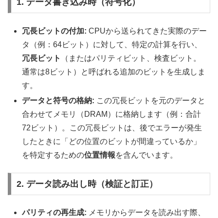
1. データ書き込み時（符号化）
冗長ビットの付加:
CPUから送られてきた実際のデー
タ（例：64ビット）に対して、特定の計算を行い、
冗長ビット
（またはパリティビット、検査ビット。
通常は8ビット）と呼ばれる追加のビットを生成しま
す。
データと符号の格納:
この冗長ビットを元のデータと
合わせてメモリ（DRAM）に格納します（例：合計
72ビット）。この冗長ビットは、後でエラーが発生
したときに「どの位置のビットが間違っているか」
を特定するための
位置情報
を含んでいます。
2. データ読み出し時（検証と訂正）
パリティの再生成:
メモリからデータを読み出す際、