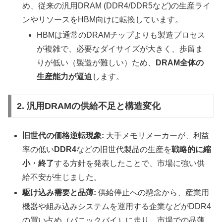
め、従来の汎用DRAM (DDR4/DDR5など)の生産ライ
ンやリソースをHBM向けに転換しています。
HBMは通常のDRAMチップよりも製造プロセス
が複雑で、必要なダイサイズが大きく、歩留ま
りが低い（製造が難しい）ため、
DRAM全体の
生産能力が逼迫
します。
2. 汎用DRAMの供給不足と構造変化
旧世代の価格逆転現象:
大手メモリメーカーが、利益
率の低い
DDR4
などの旧世代製品の生産を
戦略的に縮
小・終了
する方針を発表したことで、市場に強い供
給不安が生じました。
駆け込み需要と品薄:
供給停止への懸念から、産業用
機器や組み込みシステムを運用する企業などがDDR4
の買い占め（パニックバイ）に走り、市場での品薄