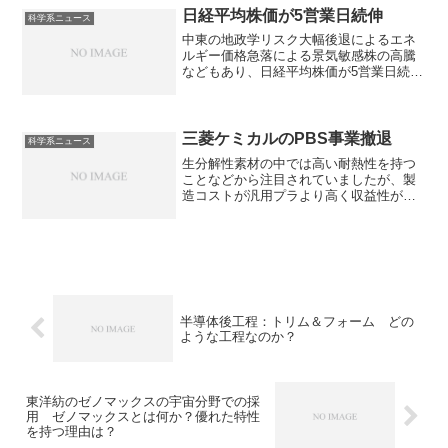
レーザーの母体結晶として優れた性能を
日経平均株価が5営業日続伸
科学系ニュース
持っている理由について知ることができ
中東の地政学リスク大幅後退によるエネ
ます。
ルギー価格急落による景気敏感株の高騰
などもあり、日経平均株価が5営業日続伸
しています。どんな景気敏感株が高騰し
たのか知ることができます。
三菱ケミカルのPBS事業撤退
科学系ニュース
生分解性素材の中では高い耐熱性を持つ
ことなどから注目されていましたが、製
造コストが汎用プラより高く収益性が低
迷したこと、市場の伸びが想定を下回っ
たことが理由としています。なぜ生分解
性を持つのか、撤退の理由を知ることが
できます。
半導体後工程：トリム＆フォーム どの
ような工程なのか？
東洋紡のゼノマックスの宇宙分野での採
用 ゼノマックスとは何か？優れた特性
を持つ理由は？