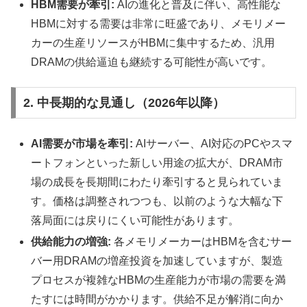
HBM需要が牽引:
AIの進化と普及に伴い、高性能な
HBMに対する需要は非常に旺盛であり、メモリメー
カーの生産リソースがHBMに集中するため、汎用
DRAMの供給逼迫も継続する可能性が高いです。
2. 中長期的な見通し（2026年以降）
AI需要が市場を牽引:
AIサーバー、AI対応のPCやスマ
ートフォンといった新しい用途の拡大が、DRAM市
場の成長を長期間にわたり牽引すると見られていま
す。価格は調整されつつも、以前のような大幅な下
落局面には戻りにくい可能性があります。
供給能力の増強:
各メモリメーカーはHBMを含むサー
バー用DRAMの増産投資を加速していますが、製造
プロセスが複雑なHBMの生産能力が市場の需要を満
たすには時間がかかります。供給不足が解消に向か