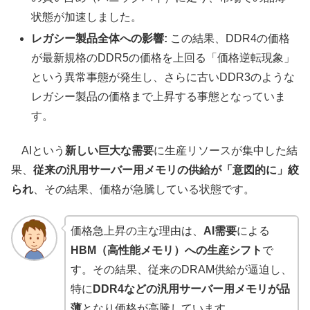
状態が加速しました。
レガシー製品全体への影響:
この結果、DDR4の価格
が最新規格のDDR5の価格を上回る「価格逆転現象」
という異常事態が発生し、さらに古いDDR3のような
レガシー製品の価格まで上昇する事態となっていま
す。
AIという
新しい巨大な需要
に生産リソースが集中した結
果、
従来の汎用サーバー用メモリの供給が「意図的に」絞
られ
、その結果、価格が急騰している状態です。
価格急上昇の主な理由は、
AI需要
による
HBM（高性能メモリ）への生産シフト
で
す。その結果、従来のDRAM供給が逼迫し、
特に
DDR4などの汎用サーバー用メモリが品
薄
となり価格が高騰しています。