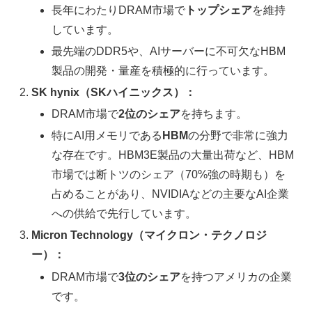
長年にわたりDRAM市場で
トップシェア
を維持
しています。
最先端のDDR5や、AIサーバーに不可欠なHBM
製品の開発・量産を積極的に行っています。
SK hynix（SKハイニックス）：
DRAM市場で
2位のシェア
を持ちます。
特にAI用メモリである
HBM
の分野で非常に強力
な存在です。HBM3E製品の大量出荷など、HBM
市場では断トツのシェア（70%強の時期も）を
占めることがあり、NVIDIAなどの主要なAI企業
への供給で先行しています。
Micron Technology（マイクロン・テクノロジ
ー）：
DRAM市場で
3位のシェア
を持つアメリカの企業
です。