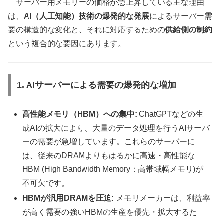
サーバー用メモリーの価格が急上昇している主な理由
は、
AI（人工知能）技術の爆発的な発展
によるサーバー需
要の構造的な変化と、それに対応するための
供給側の制約
という複合的な要因にあります。
1. AIサーバーによる需要の爆発的な増加
高性能メモリ（HBM）への集中:
ChatGPTなどの生
成AIの拡大により、大量のデータ処理を行うAIサーバ
ーの需要が急増しています。これらのサーバーに
は、従来のDRAMよりもはるかに高速・高性能な
HBM (High Bandwidth Memory：高帯域幅メモリ)が
不可欠です。
HBMが汎用DRAMを圧迫:
メモリメーカーは、利益率
が高く需要の強いHBMの生産を優先・拡大するた