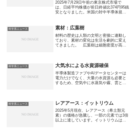
か？
2025年7月29日午前の東京株式市場で
は、日経平均株価が前日終値比374円95銭
安となりました。米国の対中半導体規制
強化の懸念に加えて、AIブームで高騰し
た株価の利益確定売りや、AI需要の鈍化
懸念が背景にあります。売りが続いてい
素材：広葉樹
科学系ニュース
る理由やAIへの懐疑的な見方について知
材料の歴史は人類の文明と密接に連動し
ることができます。
ており、素材の変化は生活を劇的に変え
てきました。 広葉樹は細胞密度が高
く、重厚で硬いのが特徴です。傷に強く
耐久性に優れるため、高級家具や床材に
重宝されます。広葉樹であるオークやウ
ォールナットの特徴は何か知ることがで
大気水による水資源確保
科学系ニュース
きます。
半導体製造ファブやAIデータセンターは
電力だけでなく、大量の水資源も必要と
するため、空気中に水蒸気や霧、雲とし
て存在する水分を利用する手法が注目さ
れています。どのように大気から回収す
るのか知ることができます。
レアアース：イットリウム
科学系ニュース
2025年5月現在、レアアース（希土類元
素）の価格が急騰し、一部の元素では3倍
以上に達しています。イットリウムはレ
アアースのひとつであり、蛍光体、レー
ザー、超伝導体などに利用されるユニー
クな特徴を持っています。蛍光体や固体