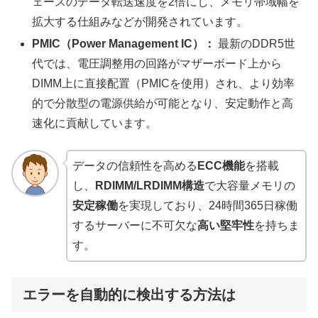
ェースのデータ転送速度を2倍にし、メモリ帯域幅を
拡大する仕組みなどが開発されています。
PMIC（Power Management IC）：
最新のDDR5世
代では、電圧調整用の回路がマザーボード上から
DIMM上に直接配置（PMICを使用）され、より効率
的で分散型の電源供給が可能となり、安定動作と高
速化に貢献しています。
データの信頼性を高める
ECC機能
を搭載
し、
RDIMM/LRDIMM構造
で大容量メモリの
安定稼働
を実現しており、24時間365日稼働
するサーバーに不可欠な
高い堅牢性
を持ちま
す。
エラーを自動的に検出する方法は