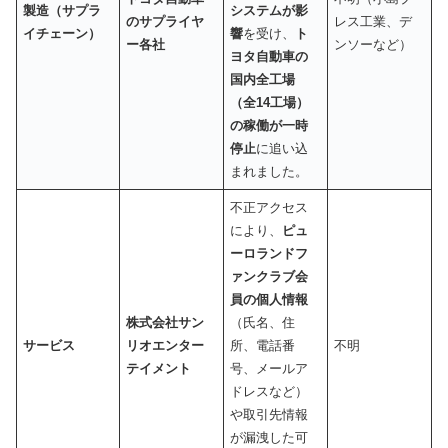
製造（サプラ
システムが影
のサプライヤ
レス工業、デ
イチェーン）
響
を受け、
ト
ー各社
ンソーなど）
ヨタ自動車の
国内全工場
（全14工場）
の稼働が一時
停止
に追い込
まれました。
不正アクセス
により、
ピュ
ーロランドフ
ァンクラブ会
員の個人情報
株式会社サン
（氏名、住
サービス
リオエンター
所、電話番
不明
テイメント
号、メールア
ドレスなど）
や取引先情報
が漏洩した可