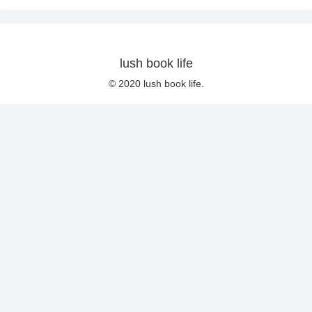
lush book life
© 2020 lush book life.