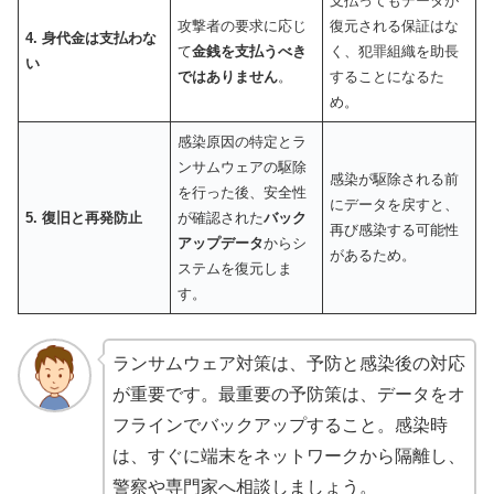
支払ってもデータが
攻撃者の要求に応じ
復元される保証はな
4. 身代金は支払わな
て
金銭を支払うべき
く、犯罪組織を助長
い
ではありません
。
することになるた
め。
感染原因の特定とラ
ンサムウェアの駆除
感染が駆除される前
を行った後、安全性
にデータを戻すと、
5. 復旧と再発防止
が確認された
バック
再び感染する可能性
アップデータ
からシ
があるため。
ステムを復元しま
す。
ランサムウェア対策は、予防と感染後の対応
が重要です。最重要の予防策は、データをオ
フラインでバックアップすること。感染時
は、すぐに端末をネットワークから隔離し、
警察や専門家へ相談しましょう。