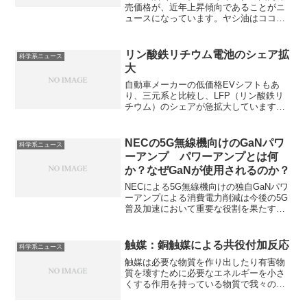
売価格が、近年上昇傾向であることがニ
ュースになっています。ヤシ油はココナ
ッツから抽出された植物油で、調理油、
マーガリンなどの食品用途や化粧、医療
品、洗剤やバイオ燃料の原料として利用
リン酸鉄リチウム電池のシェア拡
科学系ニュース
されています。どのような化合物なの
大
か、不作が続く要因は何かなどを知るこ
とができます。
自動車メーカーの低価格EVシフトもあ
り、三元系と比較し、LFP（リン酸鉄リ
チウム）のシェアが急拡大しています。
LFP、三元系それぞれの特徴を知ること
ができます。
NECの5G無線機向けのGaNパワ
科学系ニュース
ーアンプ パワーアンプとは何
か？なぜGaNが使用されるのか？
NECによる5G無線機向けの独自GaNパワ
ーアンプによる消費電力削減は今後の5G
普及加速において重要な役割を果たすと
期待されています。パワーアンプとは何
かやなぜGaNが使用されるのかを知るこ
とができます。
触媒：銅触媒による共役付加反応
科学系ニュース
触媒は必要な物質を作り出したり有害物
質を壊すために必要なエネルギーを小さ
くする作用を持っている物質で我々の生
活に欠かすことができません。α,,β-不飽
和カルボニル化合物の、カルボニル基か