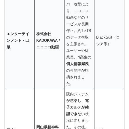
バー攻撃によ
り、ニコニコ
動画などのサ
ービスが長期
停止。約1.5TB
エンターテイ
株式会社
のデータ窃取
BlackSuit（ロ
ンメント・出
KADOKAWA /
を主張され、
シア系）
版
ニコニコ動画
ユーザーや従
業員、N高生の
個人情報漏洩
の可能性が指
摘されまし
た。
院内システム
が感染し、
電
子カルテが確
認できない
状
況に陥りまし
岡山県精神科
た。その後、