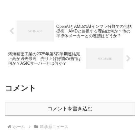
ら離れたβ位の炭素に核剤が結合する共役
付加反応にも銅が触媒として働きます。
なぜ銅が触媒として適切なのかやグリニ
ャール試薬とは何かを知ることができま
す。
OpenAIとAMDのAIインフラ分野での包括
提携 AMDと連携する理由は何か？他の
半導体メーカーとの連携はどうか？
鴻海精密工業の2025年第3四半期連結売
上高が過去最高 売り上げ好調の理由は
何か？ASICサーバーとは何か？
コメント
コメントを書き込む
ホーム
科学系ニュース