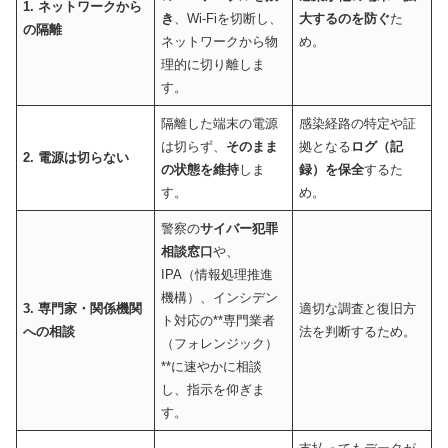
1. ネットワークから
き
、Wi-Fiを切断し、
大するのを防ぐ
た
の隔離
ネットワークから物
め。
理的に切り離しま
す。
隔離した端末の電源
感染経路の特定や証
は切らず、
そのまま
拠となる
ログ（記
2. 電源は切らない
の状態を維持
しま
録）を保全
するた
す。
め。
警察の
サイバー犯罪
相談窓口
や、
IPA（情報処理推進
機構）、インシデン
3. 専門家・関係機関
適切な調査と復旧方
ト対応の**専門業者
への相談
法を判断するため。
（フォレンジック）
**に速やかに相談
し、指示を仰ぎま
す。