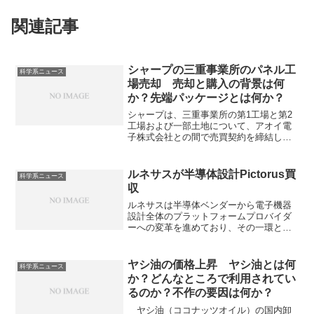
関連記事
シャープの三重事業所のパネル工
科学系ニュース
場売却 売却と購入の背景は何
か？先端パッケージとは何か？
シャープは、三重事業所の第1工場と第2
工場および一部土地について、アオイ電
子株式会社との間で売買契約を締結して
います。シャープが売却し、アオイ電子
が購入した理由やアオイ電子が力を入れ
ている先端パッケージとは何かを知るこ
ルネサスが半導体設計Pictorus買
科学系ニュース
とができます。
収
ルネサスは半導体ベンダーから電子機器
設計全体のプラットフォームプロバイダ
ーへの変革を進めており、その一環と思
われます。Pictorusの特徴やルネサスとど
んな相互作用があるのか知ることができ
ます。
​ヤシ油の価格上昇 ヤシ油とは何
科学系ニュース
か？どんなところで利用されてい
るのか？不作の要因は何か？
ヤシ油（ココナッツオイル）の国内卸