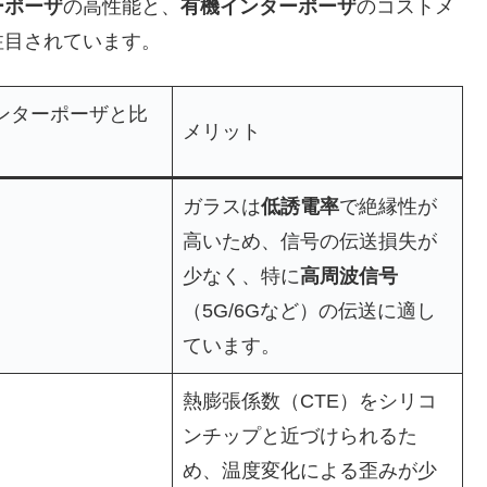
ーポーザ
の高性能と、
有機インターポーザ
のコストメ
注目されています。
ンターポーザと比
メリット
ガラスは
低誘電率
で絶縁性が
高いため、信号の伝送損失が
少なく、特に
高周波信号
（5G/6Gなど）の伝送に適し
ています。
熱膨張係数（CTE）をシリコ
ンチップと近づけられるた
め、温度変化による歪みが少