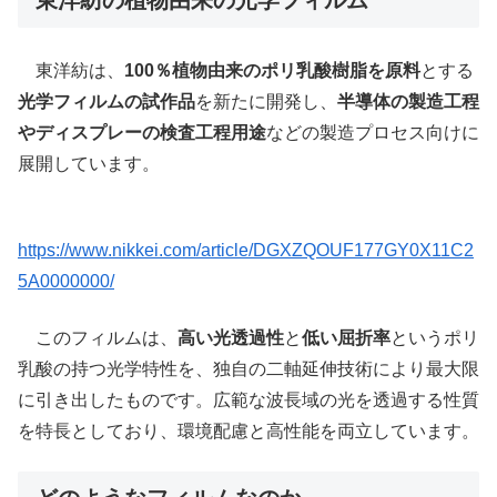
東洋紡は、
100％植物由来のポリ乳酸樹脂を原料
とする
光学フィルムの試作品
を新たに開発し、
半導体の製造工程
やディスプレーの検査工程用途
などの製造プロセス向けに
展開しています。
https://www.nikkei.com/article/DGXZQOUF177GY0X11C2
5A0000000/
このフィルムは、
高い光透過性
と
低い屈折率
というポリ
乳酸の持つ光学特性を、独自の二軸延伸技術により最大限
に引き出したものです。広範な波長域の光を透過する性質
を特長としており、環境配慮と高性能を両立しています。