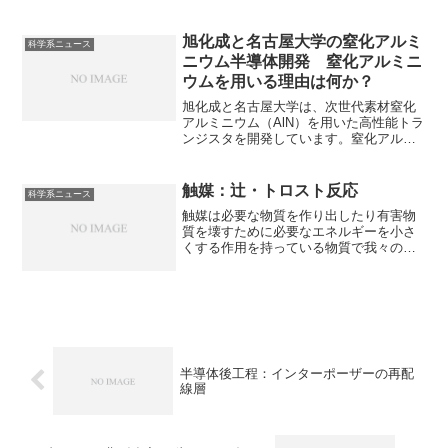
ガラス製ファイバーの限界を打ち破る技
術として非常に注目されています。樹脂
を使うメリットや速度を速くできた理由
旭化成と名古屋大学の窒化アルミ
科学系ニュース
を知ることができます。
ニウム半導体開発 窒化アルミニ
ウムを用いる理由は何か？
旭化成と名古屋大学は、次世代素材窒化
アルミニウム（AlN）を用いた高性能トラ
ンジスタを開発しています。窒化アルミ
ニウムは従来の窒化ガリウムを上回る
「高い耐圧性」と、金属並みの「優れた
放熱性」を兼ね備えています。どのよう
触媒：辻・トロスト反応
科学系ニュース
に窒化アルミニウムを使用した半導体を
触媒は必要な物質を作り出したり有害物
実現したのかを知ることができます。
質を壊すために必要なエネルギーを小さ
くする作用を持っている物質で我々の生
活に欠かすことができません。辻・トロ
スト反応は、パラジウム触媒を用いてア
リル位（二重結合の隣）に窒素や酸素、
炭素などのパーツを結合させる反応で
す。実際の反応例やなぜパラジウム触媒
が有用なのかを知ることができます。
半導体後工程：インターポーザーの再配
線層