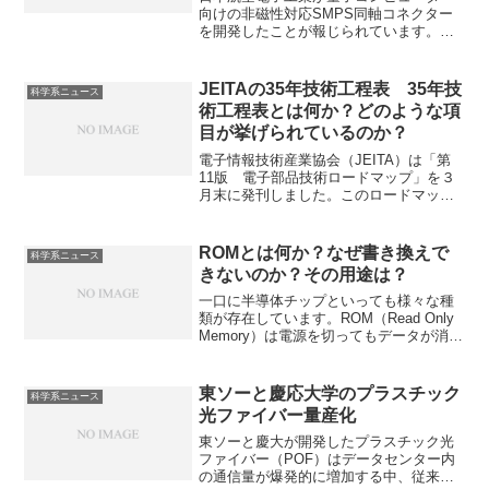
向けの非磁性対応SMPS同軸コネクター
を開発したことが報じられています。
SMPS同軸コネクターは超小型で軽量な
RFコネクタの一種で、特に高周波に適し
ています。非磁性とする意味や高周波に
JEITAの35年技術工程表 35年技
科学系ニュース
適している理由を知ることができます。
術工程表とは何か？どのような項
目が挙げられているのか？
電子情報技術産業協会（JEITA）は「第
11版 電子部品技術ロードマップ」を３
月末に発刊しました。このロードマップ
は日本の電子・IT産業が持続可能な未来
に向けてどう進んでいくべきかを示し
た、長期ビジョンの技術戦略ロードマッ
ROMとは何か？なぜ書き換えで
科学系ニュース
プで5つの重点分野から構成されて、2023
きないのか？その用途は？
年に発表されています。ロードマップ策
定の目的や重点分野について知ることが
一口に半導体チップといっても様々な種
できます。
類が存在しています。ROM（Read Only
Memory）は電源を切ってもデータが消え
ない「読み出し専用」のメモリです。書
き換えできない理由や書き換えできるメ
モリがあっても、ROMが使用される理由
東ソーと慶応大学のプラスチック
科学系ニュース
を知ることができます。
光ファイバー量産化
東ソーと慶大が開発したプラスチック光
ファイバー（POF）はデータセンター内
の通信量が爆発的に増加する中、従来の