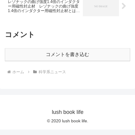
レゾナックの曲げ強度1.4倍のインダクタ
ー用磁性封止材 レゾナックの曲げ強度
1.4倍のインダクター用磁性封止材とは何
か？どうやって曲げ強度を向上させたの
か？
コメント
コメントを書き込む
ホーム
科学系ニュース
lush book life
© 2020 lush book life.