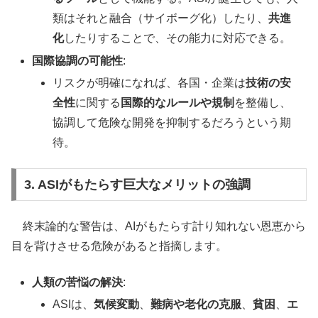
類はそれと融合（サイボーグ化）したり、
共進
化
したりすることで、その能力に対応できる。
国際協調の可能性
:
リスクが明確になれば、各国・企業は
技術の安
全性
に関する
国際的なルールや規制
を整備し、
協調して危険な開発を抑制するだろうという期
待。
3. ASIがもたらす巨大なメリットの強調
終末論的な警告は、AIがもたらす計り知れない恩恵から
目を背けさせる危険があると指摘します。
人類の苦悩の解決
:
ASIは、
気候変動
、
難病や老化の克服
、
貧困
、
エ