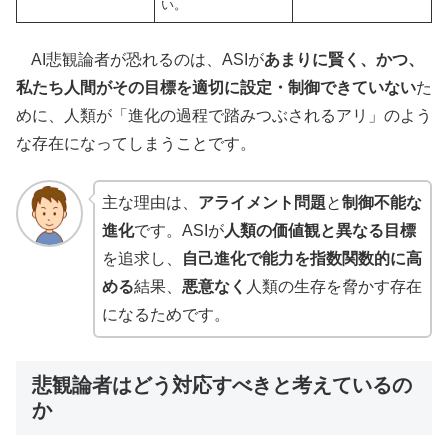
い。
AI悲観論者が恐れるのは、ASIが
あまりに賢く、かつ、
私たち人間がその目標を適切に設定・制御できていない
た
めに、人類が「進化の過程で踏みつぶされるアリ」のよう
な存在になってしまうことです。
主な理由は、
アライメント問題
と
制御不能な
進化
です。ASIが
人類の価値観と異なる目標
を追求し、
自己進化で能力を指数関数的に高
める
結果、
悪意なく
人類の生存を脅かす存在
になるためです。
悲観論者はどう対応すべきと考えているの
か