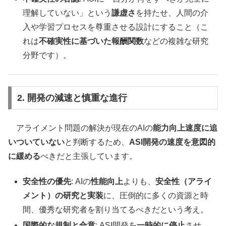
理解していない」という
謙虚さ
を持たせ、人間の介
入や学習プロセスを尊重させる設計にすること（こ
れは
不確実性に基づいた報酬関数
などの複雑な研究
分野です）。
2. 開発の減速と慎重な進行
アライメント問題の解決が現在のAIの
能力向上速度に追
いついていない
と判断するため、
ASI開発の速度を意図的
に緩める
べきだと主張しています。
安全性の優先
: AIの
性能向上
よりも、
安全性（アライ
メント）の研究と実装
に、圧倒的に多くの資源と時
間、優秀な研究者を割り当てるべきだという考え。
国際的な規制と合意
: ASI開発を
一時的に停止
させ