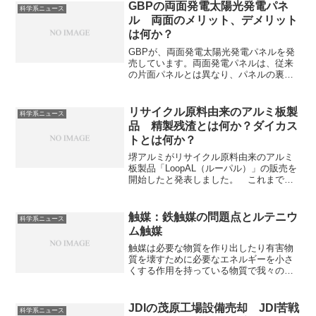
れています。樹脂製のねじは軽量性、非
GBPの両面発電太陽光発電パネ
科学系ニュース
導電性、耐食性などの利点がある一方
ル 両面のメリット、デメリット
で、強度が金属に劣るという欠点があり
は何か？
ます。どのように強度を上げているのか
を知ることができます。
GBPが、両面発電太陽光発電パネルを発
売しています。両面発電パネルは、従来
の片面パネルとは異なり、パネルの裏面
からも反射光や散乱光を取り込んで発電
できるため、全体の発電量が増加しま
す。両面発電のメリット、デメリットを
リサイクル原料由来のアルミ板製
科学系ニュース
知ることができます。
品 精製残渣とは何か？ダイカス
トとは何か？
堺アルミがリサイクル原料由来のアルミ
板製品「LoopAL（ルーパル）」の販売を
開始したと発表しました。 これまで高
純度が求められる分野では、アルミニウ
ムの精製残渣やリサイクル原料をもちい
たアルミ製品は利用されてきませんでし
触媒：鉄触媒の問題点とルテニウ
科学系ニュース
た。精製残渣とは何か、これまでどのよ
ム触媒
うに精製残渣が利用されてきたのかを知
ることができます。
触媒は必要な物質を作り出したり有害物
質を壊すために必要なエネルギーを小さ
くする作用を持っている物質で我々の生
活に欠かすことができません。ハーバ
ー・ボッシュ法における鉄触媒は、反応
に400℃〜500℃の高温と200気圧以上の超
JDIの茂原工場設備売却 JDI苦戦
科学系ニュース
高圧が必要な点が問題点となっており、