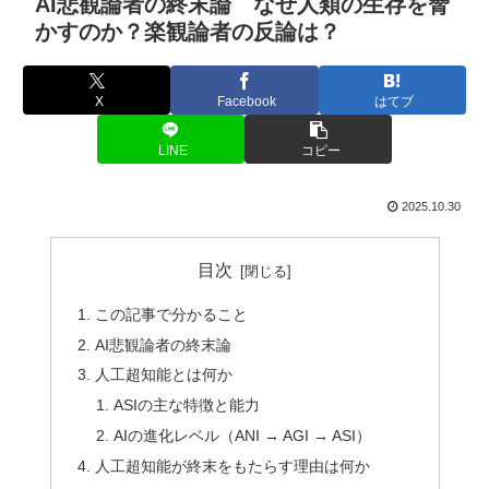
AI悲観論者の終末論 なぜ人類の生存を脅
かすのか？楽観論者の反論は？
X
Facebook
はてブ
LINE
コピー
2025.10.30
目次
この記事で分かること
AI悲観論者の終末論
人工超知能とは何か
ASIの主な特徴と能力
AIの進化レベル（ANI → AGI → ASI）
人工超知能が終末をもたらす理由は何か