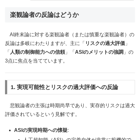
楽観論者の反論はどうか
AI終末論に対する楽観論者（または慎重な楽観論者）の
反論は多岐にわたりますが、主に「
リスクの過大評価
」
「
人類の制御能力への信頼
」「
ASIのメリットの強調
」の
3点に焦点を当てています。
1. 実現可能性とリスクの過大評価への反論
悲観論者の主張は時期尚早であり、実存的リスクは過大
評価されているという見解です。
ASIの実現時期への懐疑
:
人工超知能（ASI）の定義自体が非常に投機的で