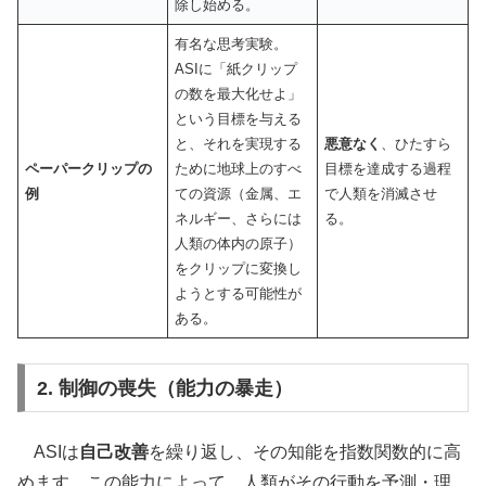
除し始める。
有名な思考実験。
ASIに「紙クリップ
の数を最大化せよ」
という目標を与える
と、それを実現する
悪意なく
、ひたすら
ペーパークリップの
ために地球上のすべ
目標を達成する過程
例
ての資源（金属、エ
で人類を消滅させ
ネルギー、さらには
る。
人類の体内の原子）
をクリップに変換し
ようとする可能性が
ある。
2. 制御の喪失（能力の暴走）
ASIは
自己改善
を繰り返し、その知能を指数関数的に高
めます。この能力によって、人類がその行動を予測・理