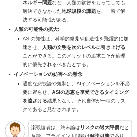
ネルギー問題
など、人類の叡智をもってしても
解決できなかった
地球規模の課題
を、一瞬で解
決する可能性がある。
人類の可能性の拡大
:
ASIの知性は、科学的発見や創造性を飛躍的に加
速させ、
人類の文明を次のレベルに引き上げる
ことができる。このメリットの追求こそが倫理
的に優先されるべきだとする。
イノベーションの妨害への懸念
:
過度な悲観論や規制は、AIイノベーションを不必
要に遅らせ、
ASIの恩恵を享受できるタイミング
を遠ざける
結果となり、それ自体が一種のリス
クであると見なされます。
楽観論者は、終末論は
リスクの過大評価
だと
反論。アライメント問題は
解決可能
であり、