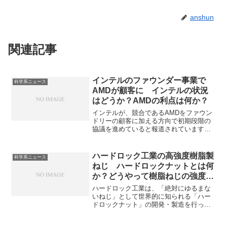
anshun
関連記事
インテルのファウンダー事業で
科学系ニュース
AMDが顧客に インテルの状況
はどうか？AMDの利点は何か？
インテルが、競合であるAMDをファウン
ドリーの顧客に加える方向で初期段階の
協議を進めていると報道されています。
インテルのファウンダリー事業の状況や
AMDの狙いを知ることができます。
ハードロック工業の高強度樹脂製
科学系ニュース
ねじ ハードロックナットとは何
か？どうやって樹脂ねじの強度を
上げているのか？
ハードロック工業は、「絶対にゆるまな
いねじ」として世界的に知られる「ハー
ドロックナット」の開発・製造を行って
いる企業ですが、近年、高強度の樹脂製
ねじの開発に注力していることが注目さ