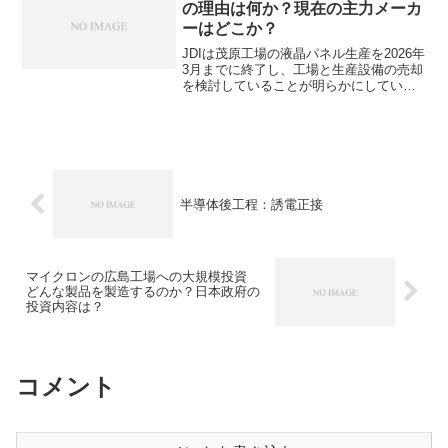
の理由は何か？現在の主力メーカ
より高活性で低温、低圧化可能なルテニ
ーはどこか？
ウム触媒が注目されています。高活性な
理由やエレクトロイドの働きを知ること
JDIは茂原工場の液晶パネル生産を2026年
ができます。
3月までに終了し、工場と生産設備の売却
を検討していることが明らかにしていま
す。JDIはスマートフォン向け液晶パネル
市場の競争激化と、有機ELへの移行遅れ
などの理由で苦戦が続いています。液晶
ディスプレイとは何かや主力メーカーは
どこかを知ることができます。
半導体後工程：誘電正接
マイクロンの広島工場への大規模投資
どんな製品を製造するのか？日本政府の
投資内容は？
コメント