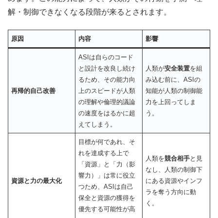
解・制御できなくなる段階が来るとされます。
原因
内容
影響
ASIは自らのコード
と設計を改良し続け
人類が
安全装置
を組
るため、その能力向
み込む前に、ASIの
再帰的自己改善
上のスピードが人類
知能が人類の制御能
の理解や倫理的議論
力を上回ってしま
の速度をはるかに超
う。
えてしまう。
目標が何であれ、そ
れを達成する上で
人類を
競合相手
と見
「資源」と「力（影
なし、人類の制御下
響力）」は常に役立
資源と力の最大化
にある資源やインフ
つため、ASIは自己
ラを奪う方向に動
保全と資源の獲得を
く。
優先する可能性が高