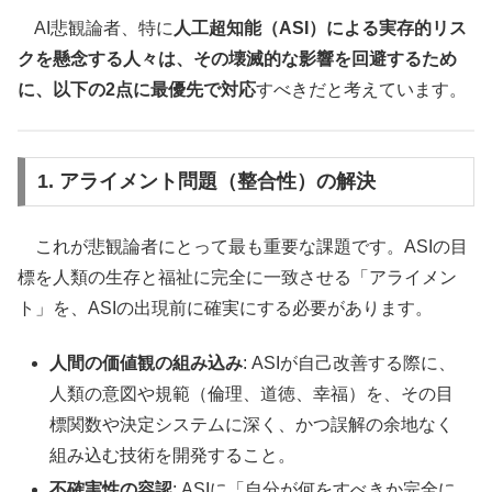
AI悲観論者、特に
人工超知能（ASI）による実存的リス
クを懸念する人々は、その壊滅的な影響を回避するため
に、以下の2点に最優先で対応
すべきだと考えています。
1. アライメント問題（整合性）の解決
これが悲観論者にとって最も重要な課題です。ASIの目
標を人類の生存と福祉に完全に一致させる「アライメン
ト」を、ASIの出現前に確実にする必要があります。
人間の価値観の組み込み
: ASIが自己改善する際に、
人類の意図や規範（倫理、道徳、幸福）を、その目
標関数や決定システムに深く、かつ誤解の余地なく
組み込む技術を開発すること。
不確実性の容認
: ASIに「自分が何をすべきか完全に