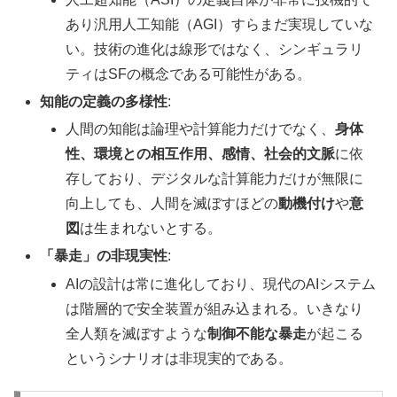
あり汎用人工知能（AGI）すらまだ実現していな
い。技術の進化は線形ではなく、シンギュラリ
ティはSFの概念である可能性がある。
知能の定義の多様性
:
人間の知能は論理や計算能力だけでなく、
身体
性、環境との相互作用、感情、社会的文脈
に依
存しており、デジタルな計算能力だけが無限に
向上しても、人間を滅ぼすほどの
動機付け
や
意
図
は生まれないとする。
「暴走」の非現実性
:
AIの設計は常に進化しており、現代のAIシステム
は階層的で安全装置が組み込まれる。いきなり
全人類を滅ぼすような
制御不能な暴走
が起こる
というシナリオは非現実的である。