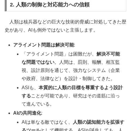
2. 人類の制御と対応能力への信頼
人類は核兵器などの巨大な技術的脅威に対処してきた歴
史があり、AIも例外ではないと主張します。
アライメント問題は解決可能
:
「アライメント問題」は困難だが、
解決不可能
な問題ではない
。人間は、罰則、報酬、相互監
視、設計原則を通じて、強力なシステム（企業
や政府、法律など）を設計・制御してきた。
ASIも、
本質的に人類の目標を尊重するよう設計
する
ことが可能であり、研究はその道筋に沿っ
て進んでいる。
AIの共同進化
:
AIは単なる敵ではなく、
人類の認知能力を拡張す
るツール
として機能する。ASIが誕生しても、人