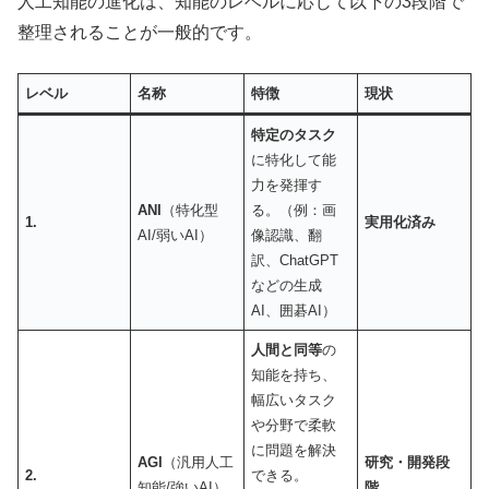
人工知能の進化は、知能のレベルに応じて以下の3段階で
整理されることが一般的です。
レベル
名称
特徴
現状
特定のタスク
に特化して能
力を発揮す
ANI
（特化型
る。（例：画
1.
実用化済み
AI/弱いAI）
像認識、翻
訳、ChatGPT
などの生成
AI、囲碁AI）
人間と同等
の
知能を持ち、
幅広いタスク
や分野で柔軟
に問題を解決
AGI
（汎用人工
研究・開発段
2.
できる。
知能/強いAI）
階