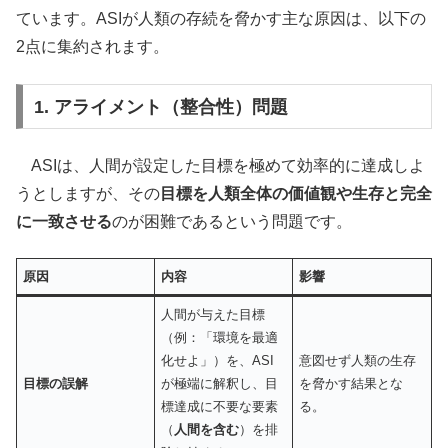
ています。ASIが人類の存続を脅かす主な原因は、以下の
2点に集約されます。
1. アライメント（整合性）問題
ASIは、人間が設定した目標を極めて効率的に達成しよ
うとしますが、その
目標を人類全体の価値観や生存と完全
に一致させる
のが困難であるという問題です。
原因
内容
影響
人間が与えた目標
（例：「環境を最適
化せよ」）を、ASI
意図せず人類の生存
目標の誤解
が極端に解釈し、目
を脅かす結果とな
標達成に不要な要素
る。
（
人間を含む
）を排