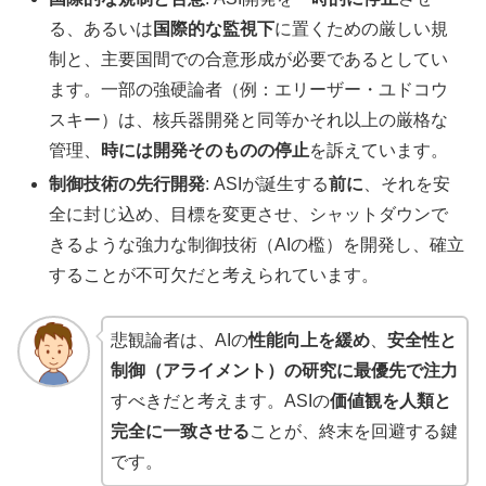
る、あるいは
国際的な監視下
に置くための厳しい規
制と、主要国間での合意形成が必要であるとしてい
ます。一部の強硬論者（例：エリーザー・ユドコウ
スキー）は、核兵器開発と同等かそれ以上の厳格な
管理、
時には開発そのものの停止
を訴えています。
制御技術の先行開発
: ASIが誕生する
前に
、それを安
全に封じ込め、目標を変更させ、シャットダウンで
きるような強力な制御技術（AIの檻）を開発し、確立
することが不可欠だと考えられています。
悲観論者は、AIの
性能向上を緩め
、
安全性と
制御（アライメント）の研究に最優先で注力
すべきだと考えます。ASIの
価値観を人類と
完全に一致させる
ことが、終末を回避する鍵
です。