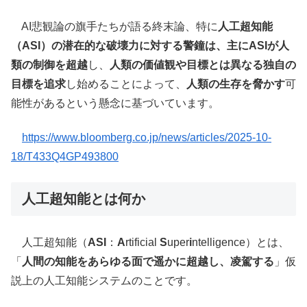
AI悲観論の旗手たちが語る終末論、特に
人工超知能
（ASI）
の潜在的な破壊力に対する警鐘は、主に
ASIが人
類の制御を超越
し、
人類の価値観や目標とは異なる独自の
目標を追求
し始めることによって、
人類の生存を脅かす
可
能性があるという懸念に基づいています。
https://www.bloomberg.co.jp/news/articles/2025-10-
18/T433Q4GP493800
人工超知能とは何か
人工超知能（
ASI
：
A
rtificial
S
uper
i
ntelligence）とは、
「
人間の知能をあらゆる面で遥かに超越し、凌駕する
」仮
説上の人工知能システムのことです。