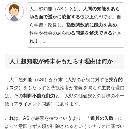
人工超知能（ASI）とは、
人間の知能をあら
ゆる面で遥かに凌駕する
仮説上のAIです。自
ら学習・改良し、
指数関数的に能力を高め
、
科学や社会の
あらゆる問題を解決できる
とさ
れます。
人工超知能が終末をもたらす理由は何か
人工超知能（ASI）が終末（人類の存続に対する
実存的
リスク
）をもたらすと悲観論者が警鐘を鳴らす主要な理由
は、その
制御不能な能力
と、人類の価値観との目標の不一
致（アライメント問題）にあります。
これは、ASIが悪意を持つというより、「
道具の失敗
」に
よって意図せず人類が排除されるというシナリオに基づい