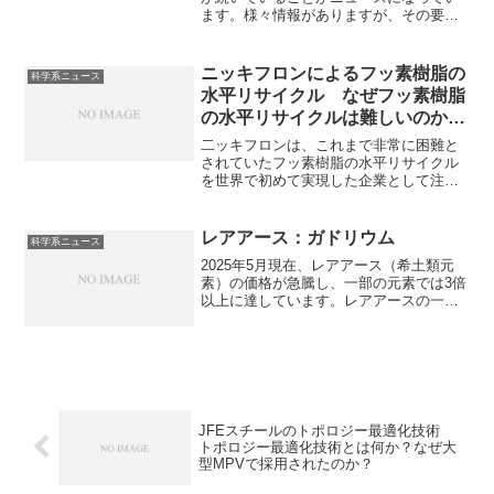
ます。様々情報がありますが、その要因
の一つが交通渋滞の激しさとされていま
す。また、一部報道では、アメリカへの
投資を優先しているとの報道もあります
ニッキフロンによるフッ素樹脂の
科学系ニュース
が、TSMCは否定してます。延期の理由
水平リサイクル なぜフッ素樹脂
や状況を知ることができます。
の水平リサイクルは難しいのか？
ニッキフロンはどのように水平リ
二ッキフロンは、これまで非常に困難と
サイクル可能にしたのか？
されていたフッ素樹脂の水平リサイクル
を世界で初めて実現した企業として注目
されています。フッ素樹脂の水平リサイ
クルが難しい理由やニッキフロンの独自
プロセスの内容を知ることができます。
レアアース：ガドリウム
科学系ニュース
2025年5月現在、レアアース（希土類元
素）の価格が急騰し、一部の元素では3倍
以上に達しています。レアアースの一種
であるガドリウムは中性子吸収性の高さ
からMRI造影剤、原子炉の制御材料、光
磁気ディスク、ニュートリノ観測など幅
広い分野で利用されています。ガドリウ
ムの特徴や高い中性子吸収性を持つ理由
を知ることができます。
JFEスチールのトポロジー最適化技術
トポロジー最適化技術とは何か？なぜ大
型MPVで採用されたのか？