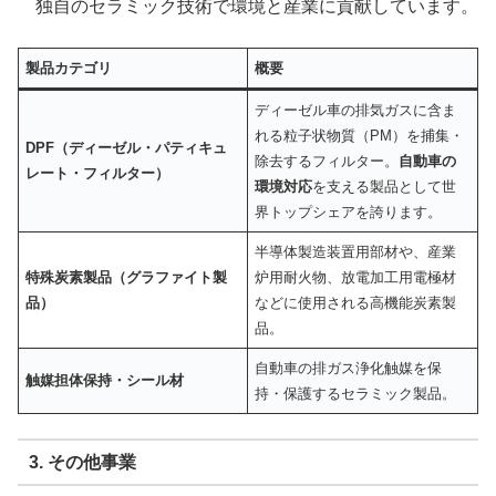
独自のセラミック技術で環境と産業に貢献しています。
製品カテゴリ
概要
ディーゼル車の排気ガスに含ま
れる粒子状物質（PM）を捕集・
DPF（ディーゼル・パティキュ
除去するフィルター。
自動車の
レート・フィルター）
環境対応
を支える製品として世
界トップシェアを誇ります。
半導体製造装置用部材や、産業
特殊炭素製品（グラファイト製
炉用耐火物、放電加工用電極材
品）
などに使用される高機能炭素製
品。
自動車の排ガス浄化触媒を保
触媒担体保持・シール材
持・保護するセラミック製品。
3. その他事業