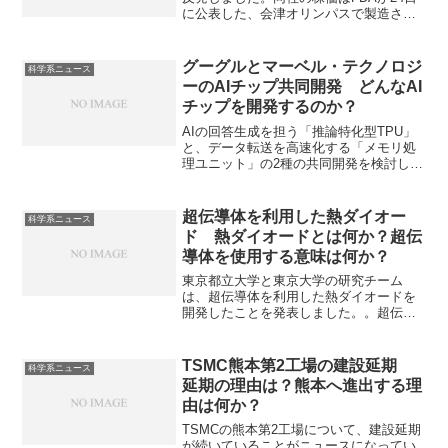
に公表した、会津オリンパスで製造され
た一部の医療機器に対する輸入警告を受
け下落していましたが、オリンパス側が
対応策を発表したことで、落ちつき株価
グーグルとマーベル・テクノロジ
科学系ニュース
の反発が起きたものと考えらえれます。
ーのAIチップ共同開発 どんなAI
株価の反発の背景やFDAの品質システム
チップを開発するのか？
規制とは何かを知ることができます。
AIの回答生成を担う「推論特化型TPU」
と、データ転送を高速化する「メモリ処
理ユニット」の2種の共同開発を検討して
いると見られます。推論型への特化に必
要なことは何か知ることができます。
超伝導体を利用した熱ダイオー
科学系ニュース
ド 熱ダイオードとは何か？超伝
導体を使用する意味は何か？
東京都立大学と東京大学の研究チーム
は、超伝導体を利用した熱ダイオードを
開発したことを発表しました。。超伝導
体を使用することで、従来の技術より格
段に優れた熱整流を可能にしています。
熱ダイオードとは何か、超伝導体を使用
TSMC熊本第2工場の建設延期
科学系ニュース
する理由は何かを知ることができます。
延期の理由は？熊本へ進出する理
由は何か？
TSMCの熊本第2工場について、建設延期
が続いていることがニュースになってい