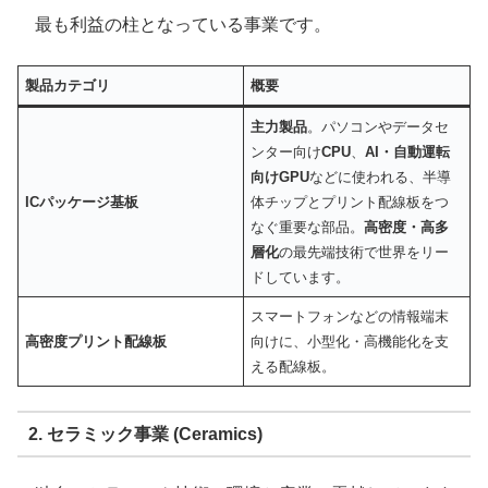
最も利益の柱となっている事業です。
製品カテゴリ
概要
主力製品
。パソコンやデータセ
ンター向け
CPU
、
AI・自動運転
向けGPU
などに使われる、半導
ICパッケージ基板
体チップとプリント配線板をつ
なぐ重要な部品。
高密度・高多
層化
の最先端技術で世界をリー
ドしています。
スマートフォンなどの情報端末
高密度プリント配線板
向けに、小型化・高機能化を支
える配線板。
2. セラミック事業 (Ceramics)