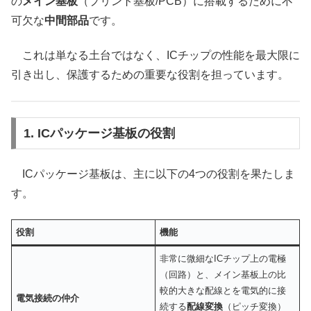
の
メイン基板
（プリント基板/PCB）に搭載するために不
可欠な
中間部品
です。
これは単なる土台ではなく、ICチップの性能を最大限に
引き出し、保護するための重要な役割を担っています。
1. ICパッケージ基板の役割
ICパッケージ基板は、主に以下の4つの役割を果たしま
す。
役割
機能
非常に微細なICチップ上の電極
（回路）と、メイン基板上の比
較的大きな配線とを電気的に接
電気接続の仲介
続する
配線変換
（ピッチ変換）