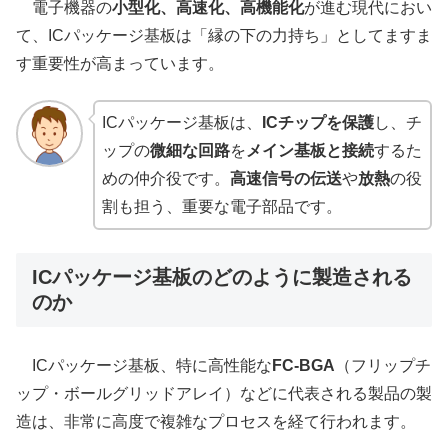
電子機器の
小型化、高速化、高機能化
が進む現代におい
て、ICパッケージ基板は「縁の下の力持ち」としてますま
す重要性が高まっています。
ICパッケージ基板は、
ICチップを保護
し、チ
ップの
微細な回路
を
メイン基板と接続
するた
めの仲介役です。
高速信号の伝送
や
放熱
の役
割も担う、重要な電子部品です。
ICパッケージ基板のどのように製造される
のか
ICパッケージ基板、特に高性能な
FC-BGA
（フリップチ
ップ・ボールグリッドアレイ）などに代表される製品の製
造は、非常に高度で複雑なプロセスを経て行われます。