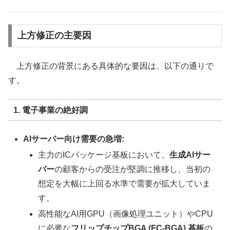
上方修正の主要因
上方修正の背景にある具体的な要因は、以下の通りで
す。
1. 電子事業の絶好調
AIサーバー向け需要の急増:
主力のICパッケージ基板において、
生成AIサー
バー
の顧客からの受注が堅調に推移し、当初の
想定を大幅に上回る水準で需要が拡大していま
す。
高性能なAI用GPU（画像処理ユニット）やCPU
に必要な
フリップチップBGA (FC-BGA) 基板
の