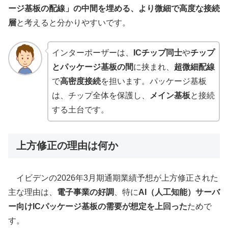
ージ基板の配線」の中間を埋める、より微細で高度な接続
層
と考えると分かりやすいです。
インターポーザーは、
ICチップ同士
や
チップ
とパッケージ基板の間
に挟まれ、
超微細配線
で
高密度接続
を担います。パッケージ基板
は、チップ全体を保護し、
メイン基板
と接続
する土台です。
上方修正の理由は何か
イビデンの2026年3月期通期業績予想が上方修正された
主な理由は、
電子事業の好調
、特に
AI（人工知能）サーバ
ー向けICパッケージ基板の需要が想定を上回った
ためで
す。