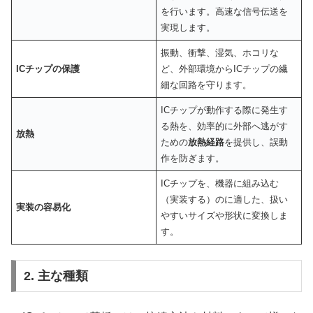
を行います。高速な信号伝送を
実現します。
振動、衝撃、湿気、ホコリな
ICチップの保護
ど、外部環境からICチップの繊
細な回路を守ります。
ICチップが動作する際に発生す
る熱を、効率的に外部へ逃がす
放熱
ための
放熱経路
を提供し、誤動
作を防ぎます。
ICチップを、機器に組み込む
（実装する）のに適した、扱い
実装の容易化
やすいサイズや形状に変換しま
す。
2. 主な種類