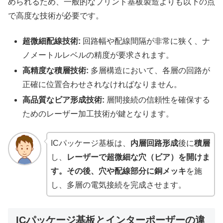
められるため、一般的なプリント基板製造よりも以下の点
で高度な技術が必要です。
超微細配線技術:
回路幅や配線間隔が非常に狭く、ナ
ノメートルレベルの精度が要求されます。
高精度な積層技術:
多層構造において、各層の回路が
正確に位置合わせされなければなりません。
高品質なビア形成技術:
層間接続の信頼性を確保する
ためのレーザー加工技術が鍵となります。
ICパッケージ基板は、
内層回路形成
後に
積層
し、
レーザーで超微細な穴（ビア）を開けま
す。その後、穴や配線部分に銅メッキ
を施
し、多層の電気接続を完成させます。
ICパッケージ基板とインターポーザーの違