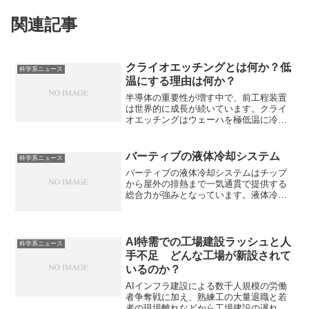
関連記事
クライオエッチングとは何か？低
科学系ニュース
温にする理由は何か？
半導体の重要性が増す中で、前工程装置
は世界的に成長が続いています。クライ
オエッチングはウェーハを極低温に冷却
しながら行うドライエッチングであり、
極めて垂直性の高い高アスペクト比の微
細構造を実現します。なぜ低温にするこ
バーティブの液体冷却システム
科学系ニュース
とで高アスペクト比の微細構造が可能に
バーティブの液体冷却システムはチップ
なるのかを知ることができます。
から屋外の排熱まで一気通貫で提供する
総合力が強みとなっています。液体冷却
システムの仕組みやどのように液の輸送
を管理するのか知ることができます。
AI特需での工場建設ラッシュと人
科学系ニュース
手不足 どんな工場が新設されて
いるのか？
AIインフラ建設による数千人規模の労働
者争奪戦に加え、熟練工の大量退職と若
者の現場離れなどから工場建設の遅れが