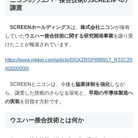
譲渡
SCREENホールディングス
は、
株式会社ニコン
が保有
していた
ウエハー接合技術に関する研究開発事業
を譲り受
けたことが報道されています。
https://www.nikkei.com/article/DGXZRSP698917_R31C25
A0000000/
SCREENとニコンは、今後も
協業体制を強化
しなが
ら、譲受した技術のさらなる深化と、
早期の半導体製造へ
の実装
を目指す方針です。
ウエハー接合技術とは何か