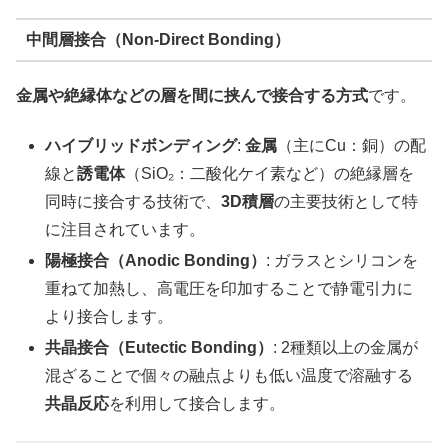
中間層接合（Non-Direct Bonding）
金属や絶縁体などの層を間に挟んで接合する方式
です。
ハイブリッドボンディング
:
金属
（主にCu：銅）の配
線と
誘電体
（SiO₂：二酸化ケイ素など）の絶縁層を
同時に接合する技術で、
3D積層
の主要技術として特
に注目されています。
陽極接合（Anodic Bonding）
: ガラスとシリコンを
重ねて加熱し、高電圧を印加することで静電引力に
より接合します。
共晶接合（Eutectic Bonding）
: 2種類以上の金属が
混ざることで個々の融点よりも低い温度で溶融する
共晶反応
を利用して接合します。