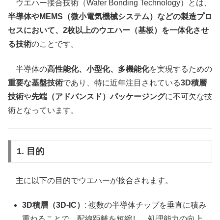
ウエハー接合技術（Wafer Bonding Technology）とは、
半導体やMEMS（微小電気機械システム）などの製造プロ
セスにおいて、2枚以上のウエハー（基板）を一体化させ
る技術
のことです。
半導体の
高性能化、小型化、多機能化
を実現するための
重要な基盤技術
であり、特に近年注目されている
3D積層
技術
や
先端（アドバンスド）パッケージング
に不可欠な技
術となっています。
1. 目的
主に以下の目的でウエハーが接合されます。
3D積層（3D-IC）
: 複数の半導体チップを垂直に積み
重ねることで、配線距離を短縮し、処理能力の向上