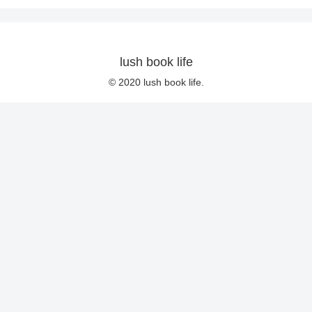
lush book life
© 2020 lush book life.