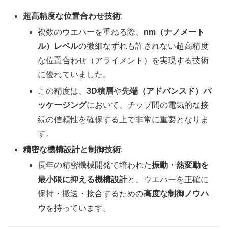
超高精度な位置合わせ技術
:
複数のウエハーを重ねる際、
nm（ナノメート
ル）レベル
の微細なずれも許されない超高精度
な位置合わせ（アライメント）を実現する技術
に優れていました。
この精度は、
3D積層
や
先端（アドバンスド）パ
ッケージング
において、チップ間の電気的な接
続の信頼性を確保する上で非常に重要となりま
す。
精密な機構設計と制御技術
:
長年の精密機械開発で培われた
振動・熱変動を
最小限に抑える機構設計
と、ウエハーを正確に
保持・搬送・接合するための
高度な制御ノウハ
ウ
を持っています。