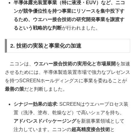
半導体露光装置事業（特に液浸・EUV）など、ニコ
ンが競争優位性を持つ事業にリソースを集中投下す
るため、ウエハー接合技術の研究開発事業を譲渡す
るという戦略的な判断
が行われました。
2. 技術の実装と事業化の加速
ニコンは、
ウエハー接合技術の実用化と市場展開
を加速
させるためには、半導体製造装置市場で強力なプレゼンス
を持つSCREENホールディングスに事業を委ねることが
最善の策
だと判断しました。
シナジー効果の追求
: SCREENはウエハープロセス装
置（洗浄、塗布、乾燥など）で高いシェアを持ち、
アドバンスドパッケージング
を新規事業領域として
注力しています。ニコンの
超高精度接合技術
と