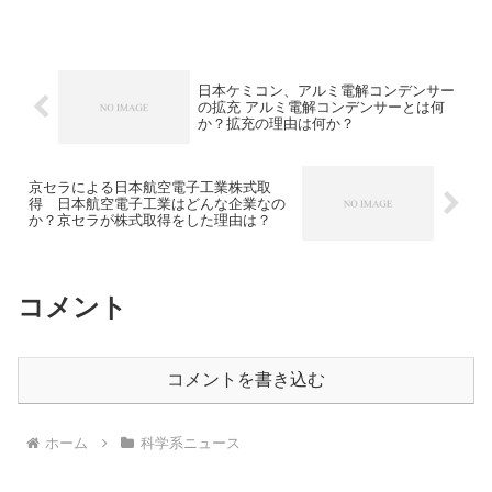
代の安定電源として期待されています。
アドバンスドフロートの特徴や浮体式原
子力発電の課題を知ることができます。
日本ケミコン、アルミ電解コンデンサー
の拡充 アルミ電解コンデンサーとは何
か？拡充の理由は何か？
京セラによる日本航空電子工業株式取
得 日本航空電子工業はどんな企業なの
か？京セラが株式取得をした理由は？
コメント
コメントを書き込む
ホーム
科学系ニュース