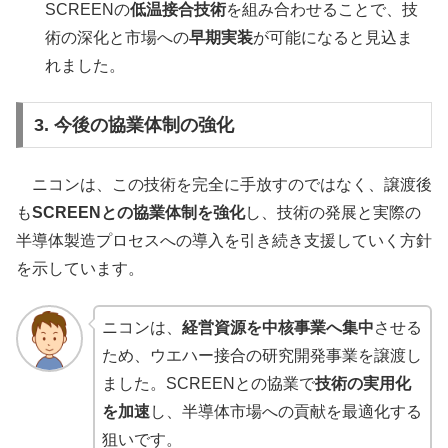
SCREENの
低温接合技術
を組み合わせることで、技
術の深化と市場への
早期実装
が可能になると見込ま
れました。
3. 今後の協業体制の強化
ニコンは、この技術を完全に手放すのではなく、譲渡後
も
SCREENとの協業体制を強化
し、技術の発展と実際の
半導体製造プロセスへの導入を引き続き支援していく方針
を示しています。
ニコンは、
経営資源を中核事業へ集中
させる
ため、ウエハー接合の研究開発事業を譲渡し
ました。SCREENとの協業で
技術の実用化
を加速
し、半導体市場への貢献を最適化する
狙いです。