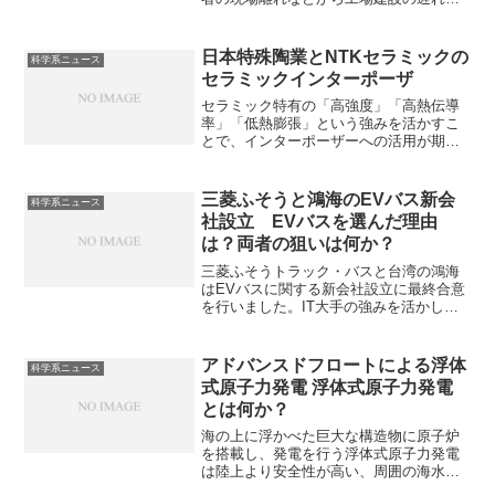
常態化しています。どのような工場建設
が進んでいるのかや人手不足の要因を知
ることができます。
日本特殊陶業とNTKセラミックの
科学系ニュース
セラミックインターポーザ
セラミック特有の「高強度」「高熱伝導
率」「低熱膨張」という強みを活かすこ
とで、インターポーザーへの活用が期待
されています。セラミックの特徴やガラ
ス、シリコンとの違いを知ることができ
ます。
三菱ふそうと鴻海のEVバス新会
科学系ニュース
社設立 EVバスを選んだ理由
は？両者の狙いは何か？
三菱ふそうトラック・バスと台湾の鴻海
はEVバスに関する新会社設立に最終合意
を行いました。IT大手の強みを活かした
共通車台『MIH』が特徴的な鴻海と日本
国内の生産体制とブランドを持つ三菱ふ
そうが協力し、日本市場での定着を目指
アドバンスドフロートによる浮体
科学系ニュース
します。両社の狙いはなにか知ることが
式原子力発電 浮体式原子力発電
できます。
とは何か？
海の上に浮かべた巨大な構造物に原子炉
を搭載し、発電を行う浮体式原子力発電
は陸上より安全性が高い、周囲の海水を
冷却に利用しやすいなどの特徴から次世