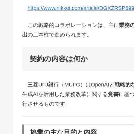
https://www.nikkei.com/article/DGXZRSP6
この戦略的コラボレーションは、主に
業務
出
の二本柱で進められます。
契約の内容は何か
三菱UFJ銀行（MUFG）はOpenAIと
戦略的
生成AIを活用した業務改革に関する
覚書
に基
行させるものです。
協業の主な目的と内容