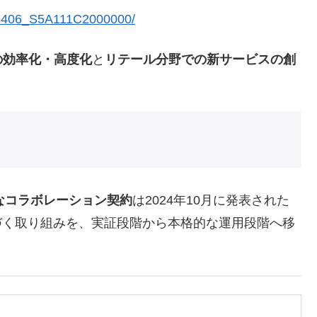
99406_S5A111C2000000/
の効率化・高度化
と
リテール分野での新サービスの創
なコラボレーション契約
は2024年10月に発表された
づく取り組みを、実証段階から本格的な運用段階へ移