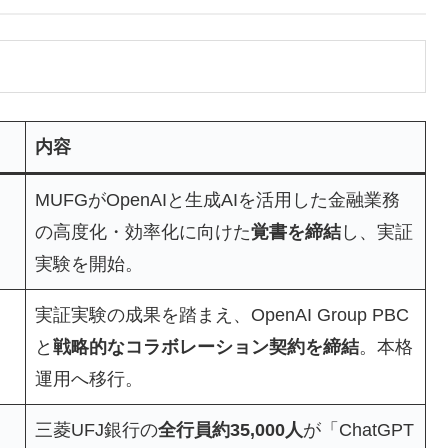
内容
MUFGがOpenAIと生成AIを活用した金融業務
の高度化・効率化に向けた
覚書を締結
し、実証
実験を開始。
実証実験の成果を踏まえ、OpenAI Group PBC
と
戦略的なコラボレーション契約を締結
。本格
運用へ移行。
三菱UFJ銀行の
全行員約35,000人
が「ChatGPT