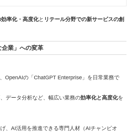
の効率化・高度化
と
リテール分野での新サービスの創
veな企業」への変革
、OpenAIの「ChatGPT Enterprise」を日常業務で
応、データ分析など、幅広い業務の
効率化と高度化
を
げ、AI活用を推進できる専門人材（AIチャンピオ