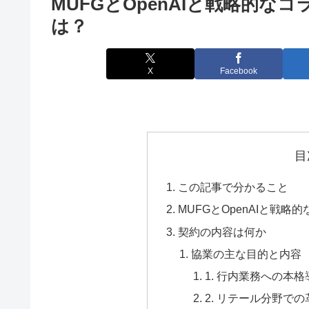
MUFGとOpenAIと戦略的
は？
X
Facebook
目
この記事で分かること
MUFGとOpenAIと戦
契約の内容は何か
協業の主な目的と内容
1. 行内業務への本格導
2. リテール分野で