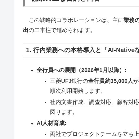
この戦略的コラボレーションは、主に
業務
出
の二本柱で進められます。
1. 行内業務への本格導入と「AI-Nati
全行員への展開（2026年1月以降）:
三菱UFJ銀行の
全行員約35,000人
が
順次利用開始します。
社内文書作成、調査対応、顧客対
図ります。
AI人材育成:
両社でプロジェクトチームを立ち上