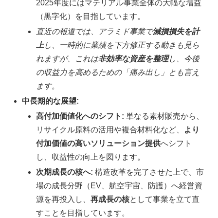
2025年度にはマテリアル事業全体の大幅な増益
（黒字化）を目指しています。
直近の報道では、アラミド事業で
減損損失を計
上
し、一時的に業績を下方修正する動きも見ら
れますが、これは
非効率な資産を整理
し、今後
の収益力を高めるための「痛み出し」とも言え
ます。
中長期的な展望:
高付加価値化へのシフト:
単なる素材販売から、
リサイクル原料の活用や複合材料化など、
より
付加価値の高いソリューション提供
へシフト
し、収益性の向上を図ります。
次期成長の核へ:
構造改革を完了させた上で、市
場の成長分野（EV、航空宇宙、防護）へ経営資
源を再投入し、
再成長の核
として事業を立て直
すことを目指しています。