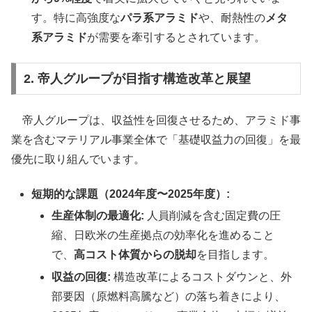
す。特に高強度な
パラ系アラミド
や、耐熱性の
メタ
系アラミド
が需要を牽引するとされています。
2. 帝人グループが目指す構造改革と展望
帝人グループは、収益性を回復させるため、アラミド事
業を含むマテリアル事業全体で「基礎収益力の回復」を最
優先に取り組んでいます。
短期的な課題（2024年度〜2025年度）:
生産体制の最適化:
人員削減を含む固定費の圧
縮、日欧米の生産拠点の効率化を進めること
で、
高コスト体質からの脱却
を目指します。
収益の回復:
構造改革によるコストダウンと、外
部要因（原燃料高騰など）の落ち着きにより、