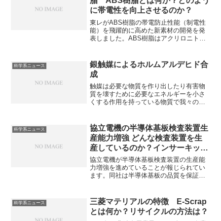
脂 ABS樹脂とは何か？どのよう
に帯電性を向上させるのか？
東レがABS樹脂の帯電防止性能（制電性
能）を飛躍的に高めた新素材の開発を発
表しました。ABS樹脂はアクリロニトリ
ル、ブタジエン、スチレンの3成分からな
るプラスチックで様々な用途で利用され
ています。ABS樹脂の特徴や帯電性向上
銀触媒によるホルムアルデヒド合
科学系ニュース
の方法を知ることができます。
成
触媒は必要な物質を作り出したり有害物
質を壊すために必要なエネルギーを小さ
くする作用を持っている物質で我々の生
活に欠かすことができません。銀触媒に
よるホルムアルデヒド合成はメタノール
を銀触媒上で酸化・脱水素する工業プロ
協立電機の半導体基板検査装置生
科学系ニュース
セスです。なぜ銀触媒が適しているのか
産能力増強 どんな検査装置を生
や適切な吸着力を持つ理由を知ることが
産しているのか？インサーキット
できます。
テスターの特徴は？
協立電機が半導体基板検査装置の生産能
力増強を進めていることが報じられてい
ます。同社は半導体基板の品質を保証す
るため、インサーキットテスター、ファ
ンクションテストシステム、X線検査装
置、外観検査装置などの検査装置を提供
三菱マテリアルの特徴 E-Scrap
科学系ニュース
しています。それぞれの装置の特徴や役
とは何か？リサイクルの方法は？
割を知ることができます。