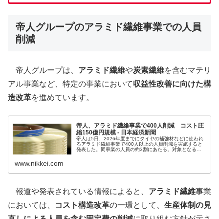
帝人グループのアラミド繊維事業での人員
削減
帝人グループは、
アラミド繊維
や
炭素繊維
を含むマテリ
アル事業など、特定の事業において
収益性改善に向けた構
造改革
を進めています。
帝人、アラミド繊維事業で400人削減 コスト圧
縮150億円規模 - 日本経済新聞
帝人は5日、2026年度までにタイヤの補強材などに使われ
るアラミド繊維事業で400人以上の人員削減を実施すると
発表した。同事業の人員の約3割にあたる。対象となるの
は海外の製造拠点などの従業員。約150億円規模のコスト
削減効果を見込む。中国や...
www.nikkei.com
報道や発表されている情報によると、
アラミド繊維
事業
においては、
コスト構造改革
の一環として、
生産体制の見
直しによる人員を含む固定費の削減
に取り組む方針が示さ