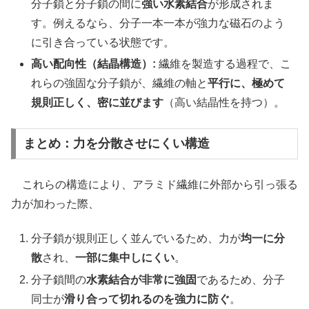
分子鎖と分子鎖の間に
強い水素結合
が形成されま
す。例えるなら、分子一本一本が強力な磁石のよう
に引き合っている状態です。
高い配向性（結晶構造）:
繊維を製造する過程で、こ
れらの強固な分子鎖が、繊維の軸と
平行に、極めて
規則正しく、密に並びます
（高い結晶性を持つ）。
まとめ：力を分散させにくい構造
これらの構造により、アラミド繊維に外部から引っ張る
力が加わった際、
分子鎖が規則正しく並んでいるため、力が
均一に分
散
され、
一部に集中しにくい
。
分子鎖間の
水素結合が非常に強固
であるため、分子
同士が
滑り合って切れるのを強力に防ぐ
。