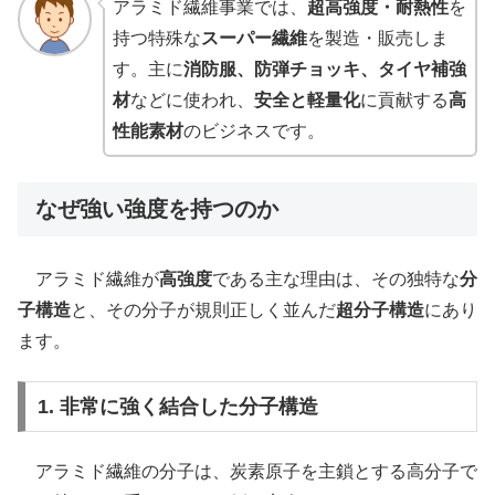
アラミド繊維事業では、
超高強度・耐熱性
を
持つ特殊な
スーパー繊維
を製造・販売しま
す。主に
消防服、防弾チョッキ、タイヤ補強
材
などに使われ、
安全と軽量化
に貢献する
高
性能素材
のビジネスです。
なぜ強い強度を持つのか
アラミド繊維が
高強度
である主な理由は、その独特な
分
子構造
と、その分子が規則正しく並んだ
超分子構造
にあり
ます。
1. 非常に強く結合した分子構造
アラミド繊維の分子は、炭素原子を主鎖とする高分子で