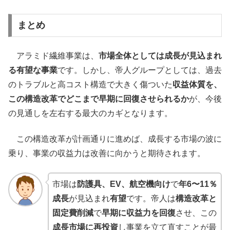
まとめ
アラミド繊維事業は、
市場全体としては成長が見込まれ
る有望な事業
です。しかし、帝人グループとしては、過去
のトラブルと高コスト構造で大きく傷ついた
収益体質を、
この構造改革でどこまで早期に回復させられるか
が、今後
の見通しを左右する最大のカギとなります。
この構造改革が計画通りに進めば、成長する市場の波に
乗り、事業の収益力は改善に向かうと期待されます。
市場は
防護具、EV、航空機向け
で
年6〜11％
成長
が見込まれ
有望
です。帝人は
構造改革と
固定費削減
で
早期に収益力を回復
させ、この
成長市場に再投資
し事業を立て直すことが最