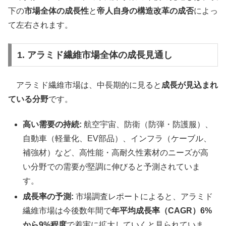
下の
市場全体の成長性
と
帝人自身の構造改革の成否
によっ
て左右されます。
1. アラミド繊維市場全体の成長見通し
アラミド繊維市場は、中長期的に見ると
成長が見込まれ
ている分野
です。
高い需要の持続:
航空宇宙、防衛（防弾・防護服）、
自動車（軽量化、EV部品）、インフラ（ケーブル、
補強材）など、高性能・高耐久性素材のニーズが高
い分野での需要が堅調に伸びると予測されていま
す。
成長率の予測:
市場調査レポートによると、アラミド
繊維市場は今後数年間で
年平均成長率（CAGR）6%
から9%程度
で着実に拡大していくと見られていま