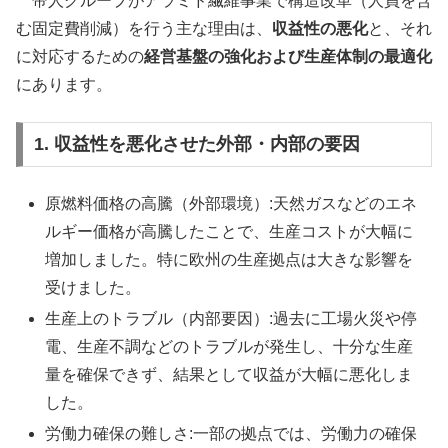
帝人グループがアラミド繊維事業で構造改革（人員を含
む固定費削減）を行う主な理由は、
収益性の悪化
と、それ
に対応するための
経営基盤の強化および生産体制の最適化
にあります。
1. 収益性を悪化させた外部・内部の要因
原燃料価格の高騰（外部環境）:天然ガスなどのエネ
ルギー価格が高騰したことで、生産コストが大幅に
増加しました。特に欧州の生産拠点は大きな影響を
受けました。
生産上のトラブル（内部要因）:過去に工場火災や停
電、生産不調などのトラブルが発生し、十分な生産
量を確保できず、結果として収益が大幅に悪化しま
した。
労働力確保の難しさ:一部の拠点では、労働力の確保