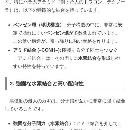
す。特にパラ系アラミド（例：帝人のトワロン、テクノー
ラ）は、以下の特徴的な結合を持っています。
ベンゼン環（環状構造）:
分子構造の中に、非常に安
定で壊れにくい
ベンゼン環
が多数含まれています。
この硬い構造が、引っ張りに強い骨格を作ります。
アミド結合 (–CONH–):
隣接する分子同士をつなぐ
「アミド結合」は、その周りに
水素結合
を形成しや
すい特性を持っています。
2. 強固な水素結合と高い配向性
高強度の最大のカギは、分子鎖が互いに非常に強く結合
していることです。
強固な分子間力（水素結合）:
アミド結合を介して、