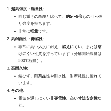
超高強度・軽量性:
同じ重さの鋼鉄と比べて、
約5〜8倍
もの引っ張
り強度を持ちます。
非常に
軽量
です。
高耐熱性・難燃性:
非常に高い温度に耐え、
燃えにくい
、または
溶
けにくい
性質を持っています（分解開始温度は
500℃程度）。
高耐久性:
錆びず、耐薬品性や耐水性、耐摩耗性に優れて
います。
その他:
電気を通しにくい
非導電性
、高い
寸法安定性
な
ど。