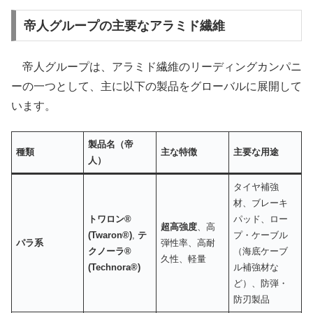
帝人グループの主要なアラミド繊維
帝人グループは、アラミド繊維のリーディングカンパニ
ーの一つとして、主に以下の製品をグローバルに展開して
います。
製品名（帝
種類
主な特徴
主要な用途
人）
タイヤ補強
材、ブレーキ
トワロン®
パッド、ロー
超高強度
、高
(Twaron®)
,
テ
プ・ケーブル
パラ系
弾性率、高耐
クノーラ®
（海底ケーブ
久性、軽量
(Technora®)
ル補強材な
ど）、防弾・
防刃製品