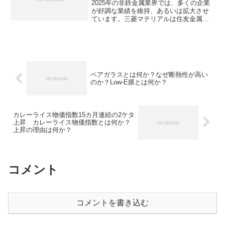
2025年の非鉄金属業界では、多くの企業
が好調な業績を維持、あるいは拡大させ
ています。三菱マテリアルは住友金属鉱
山と並ぶ日本の非鉄金属大手です。近年
力を入れているE-Scrapからの貴金属回収
や高いシェアを持つ超硬工具について知
ることができます。
ペアガラスとは何か？なぜ断熱性が高い
のか？Low-E膜とは何か？
カレーライス物価指数15カ月連続の2ケタ
上昇 カレーライス物価指数とは何か？
上昇の理由は何か？
コメント
コメントを書き込む