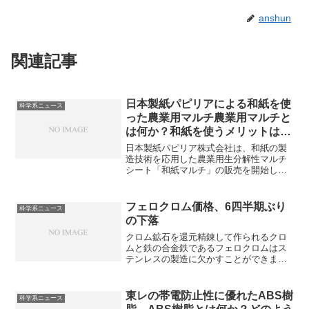
anshun
関連記事
日本製紙パピリアによる和紙を使
科学系ニュース
った農業用マルチ農業用マルチと
は何か？和紙を使うメリットは何
か？
日本製紙パピリア株式会社は、和紙の製
造技術を応用した農業用生分解性マルチ
シート「和紙マルチ」の販売を開始しま
した。マルチに和紙を使うことで、環境
負荷の低減や通気性の向上、すきこみが
容易など機能面でのメリットがありま
フェロクロム価格、6四半期ぶり
科学系ニュース
す。和紙の構造がなぜメリットにつなが
の下落
るのかを知ることができます。
クロム鉱石を還元精錬して作られるクロ
ムと鉄の合金鉄であるフェロクロムはス
テンレスの製造に欠かすことができませ
ん。ステンレスに不可欠な理由を知るこ
とができます。
東レの帯電防止性に優れたABS樹
科学系ニュース