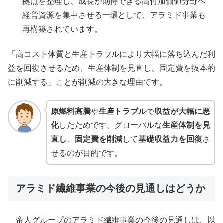
拠点を整理し、成長が期待できる高付加価値分野へ
経営資源を集中させる一環として、アラミド事業も
再構築されています。
「高コスト体質と生産トラブルにより大幅に落ち込んだ利
益を回復させるため、生産体制を見直し、固定費を抜本的
に削減する」ことが削減の大きな理由です。
原燃料高騰
や
生産トラブル
で
収益が大幅に悪
化
したためです。グローバルな
生産体制を見
直し
、
固定費を削減
して
基礎収益力を回復
さ
せるのが目的です。
アラミド繊維事業の今後の見通しはどうか
帝人グループのアラミド繊維事業の今後の見通しは、以