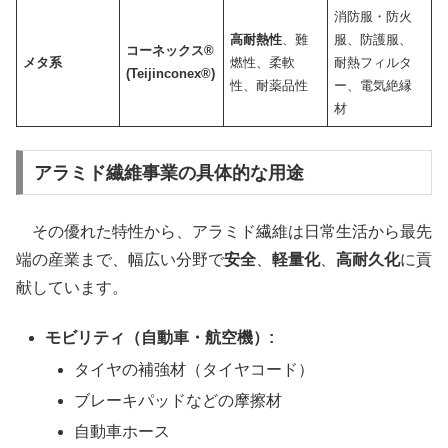
消防服・防火
高耐熱性
、難
服、防護服、
コーネックス®
メタ系
燃性、柔軟
耐熱フィルタ
(Teijinconex®)
性、耐薬品性
ー、電気絶縁
材
アラミド繊維事業の具体的な用途
その優れた特性から、アラミド繊維は日常生活から最先
端の産業まで、幅広い分野で
安全
、
軽量化
、
高耐久化
に貢
献しています。
モビリティ（自動車・航空機）:
タイヤの補強材（タイヤコード）
ブレーキパッドなどの摩擦材
自動車ホース