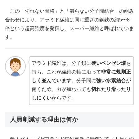
この「切れない骨格」と「滑らない分子間結合」の組み
合わせにより、アラミド繊維は同じ重さの鋼鉄の約5〜8
倍という超高強度を発揮し、スーパー繊維と呼ばれていま
す。
アラミド繊維は、分子鎖に
硬いベンゼン環
を
持ち、これが繊維の軸に沿って
非常に規則正
しく並んでいます
。分子間に
強い水素結合
が
働くため、力が加わっても
切れたり滑ったり
しにくい
からです。
人員削減する理由は何か