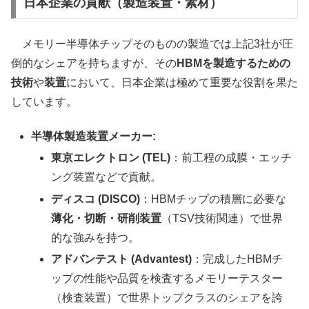
日本企業の貢献（製造装置・素材）
メモリー半導体チップそのものの製造では上記3社が圧
倒的なシェアを持ちますが、その
HBMを製造するための
技術
や
装置
において、日本企業は極めて重要な役割を果た
しています。
半導体製造装置メーカー:
東京エレクトロン (TEL)
：前工程の成膜・エッチ
ング装置などで貢献。
ディスコ (DISCO)
：HBMチップの積層に必要な
薄化・切断・研削装置
（TSV技術関連）で世界
的な強みを持つ。
アドバンテスト (Advantest)
：完成したHBMチ
ップの性能や品質を検査するメモリーテスター
（検査装置）で世界トップクラスのシェアを誇