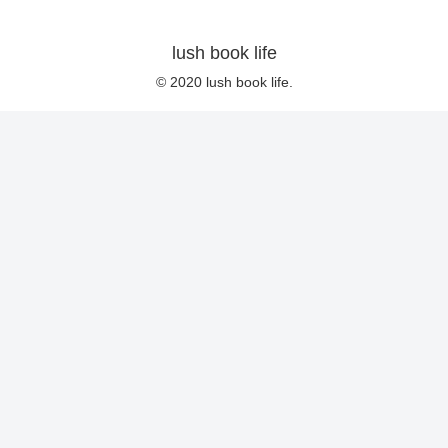
lush book life
© 2020 lush book life.