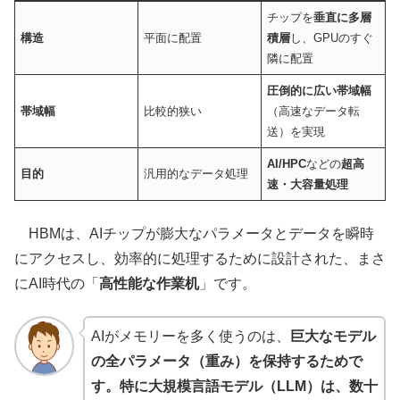
チップを
垂直に多層
構造
平面に配置
積層
し、GPUのすぐ
隣に配置
圧倒的に広い帯域幅
帯域幅
比較的狭い
（高速なデータ転
送）を実現
AI/HPC
などの
超高
目的
汎用的なデータ処理
速・大容量処理
HBMは、AIチップが膨大なパラメータとデータを瞬時
にアクセスし、効率的に処理するために設計された、まさ
にAI時代の「
高性能な作業机
」です。
AIがメモリーを多く使うのは、
巨大なモデル
の全パラメータ（重み）を保持するためで
す。特に大規模言語モデル（LLM）は、数十