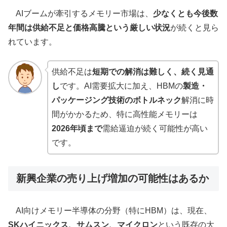
AIブームが牽引するメモリー市場は、
少なくとも今後数
年間は供給不足と価格高騰という厳しい状況
が続くと見ら
れています。
供給不足は
短期での解消は難しく、続く見通
し
です。AI需要拡大に加え、HBMの
製造・
パッケージング技術のボトルネック
解消に時
間がかかるため、特に高性能メモリーは
2026年頃まで
需給逼迫が続く可能性が高い
です。
新興企業の売り上げ増加の可能性はあるか
AI向けメモリー半導体の分野（特にHBM）は、現在、
SKハイニックス、サムスン、マイクロン
という既存の大