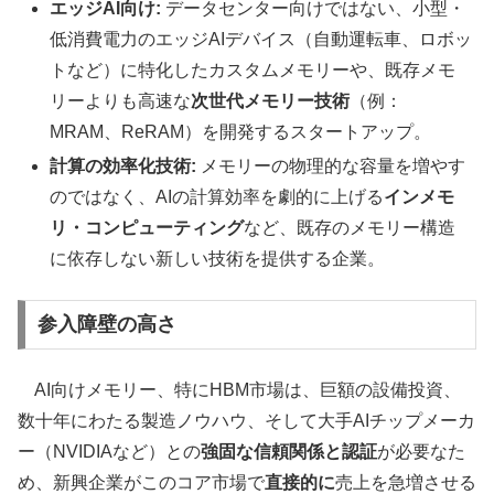
エッジAI向け:
データセンター向けではない、小型・
低消費電力のエッジAIデバイス（自動運転車、ロボッ
トなど）に特化したカスタムメモリーや、既存メモ
リーよりも高速な
次世代メモリー技術
（例：
MRAM、ReRAM）を開発するスタートアップ。
計算の効率化技術:
メモリーの物理的な容量を増やす
のではなく、AIの計算効率を劇的に上げる
インメモ
リ・コンピューティング
など、既存のメモリー構造
に依存しない新しい技術を提供する企業。
参入障壁の高さ
AI向けメモリー、特にHBM市場は、巨額の設備投資、
数十年にわたる製造ノウハウ、そして大手AIチップメーカ
ー（NVIDIAなど）との
強固な信頼関係と認証
が必要なた
め、新興企業がこのコア市場で
直接的に
売上を急増させる