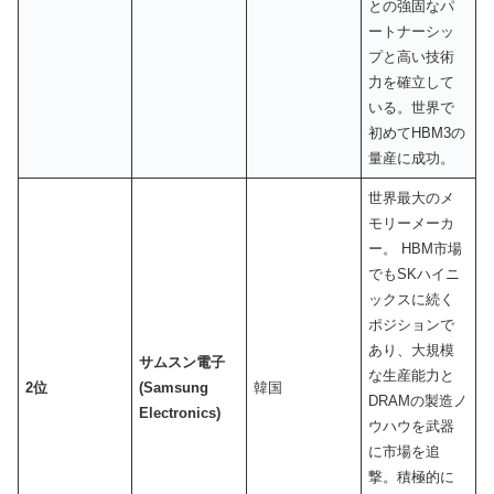
との強固なパ
ートナーシッ
プと高い技術
力を確立して
いる。世界で
初めてHBM3の
量産に成功。
世界最大のメ
モリーメーカ
ー。 HBM市場
でもSKハイニ
ックスに続く
ポジションで
あり、大規模
サムスン電子
な生産能力と
2位
(Samsung
韓国
DRAMの製造ノ
Electronics)
ウハウを武器
に市場を追
撃。積極的に