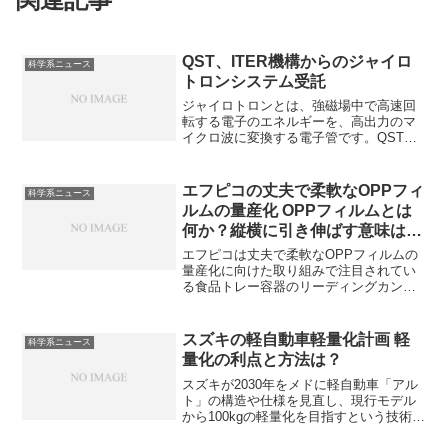
QST、ITER機構からのジャイロ
科学系ニュース
トロンシステム受託
ジャイロトロンとは、強磁場中で高速回
転する電子のエネルギーを、高出力のマ
イクロ波に変換する電子管です。QSTの
受注できた理由などを知ることができま
す。
エフピコの丈夫で柔軟なOPPフィ
科学系ニュース
ルムの量産化 OPPフィルムとは
何か？縦横に引き伸ばす意味は何
か？
エフピコは丈夫で柔軟なOPPフィルムの
量産化に向けた取り組みで注目されてい
る食品トレー容器のリーディングカンパ
ニーです。 OPPフィルムとは何かその用
途や縦横に引き伸ばす意味を知ることが
できます。
スズキの軽自動車軽量化計画 軽
科学系ニュース
量化の利点と方法は？
スズキが2030年をメドに軽自動車「アル
ト」の構造や仕様を見直し、現行モデル
から100kgの軽量化を目指すという技術戦
略を発表しました。軽量化の利点やどの