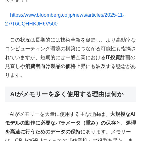
https://www.bloomberg.co.jp/news/articles/2025-11-
27/T6CQHHKJH6V500
この状況は長期的には技術革新を促進し、より高効率な
コンピューティング環境の構築につながる可能性も指摘さ
れていますが、短期的には一般企業における
IT投資計画
の
見直しや
消費者向け製品の価格上昇
にも波及する懸念があ
ります。
AIがメモリーを多く使用する理由は何か
AIがメモリーを大量に使用する主な理由は、
大規模なAI
モデルの動作に必要なパラメータ（重み）の保存
と、
処理
を高速に行うためのデータの保持
にあります。メモリー
は、CPUやGPUにとっての「作業机」の役割を果たしま