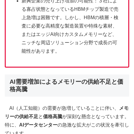
新興企業の売り上げ増加の可能性：３社によ
る寡占状態となっているHBMチップ製造で売
上急増は困難です。しかし、HBMの積層・検
査に必要な高精度な製造装置や特殊な素材、
またはエッジAI向けカスタムメモリーなど、
ニッチな周辺ソリューション分野で成長の可
能性があります。
AI需要増加によるメモリーの供給不足と価
格高騰
AI（人工知能）の需要が急増していることに伴い、
メモ
リーの供給不足
と
価格高騰
が深刻な懸念となっています。
特に、
AIデータセンター
の急激な拡大がこの状況を牽引し
ています。