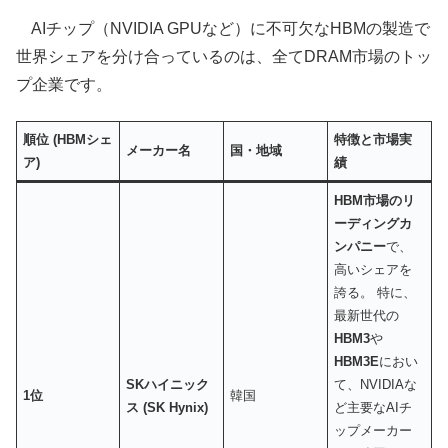
AIチップ（NVIDIA GPUなど）に不可欠なHBMの製造で
世界シェアを分け合っているのは、全てDRAM市場のトッ
プ企業です。
順位 (HBMシェ
特徴と市場実
メーカー名
国・地域
ア)
績
HBM市場のリ
ーディングカ
ンパニー
で、
高いシェアを
誇る。 特に、
最新世代の
HBM3
や
HBM3E
におい
SKハイニック
て、NVIDIAな
1位
韓国
ス (SK Hynix)
ど主要なAIチ
ップメーカー