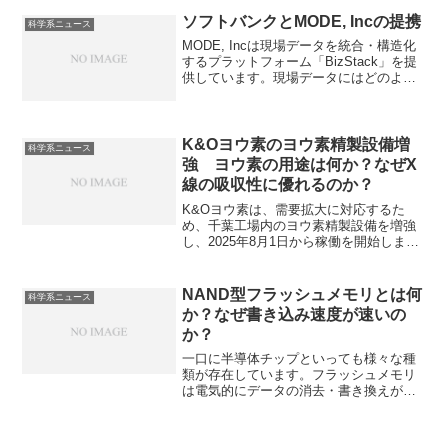
ように実現するのかを知ることができま
す。
ソフトバンクとMODE, Incの提携
科学系ニュース
MODE, Incは現場データを統合・構造化
するプラットフォーム「BizStack」を提
供しています。現場データにはどのよう
なものがあるのかソフトバンクが提携す
る理由を知ることができます。
K&Oヨウ素のヨウ素精製設備増
科学系ニュース
強 ヨウ素の用途は何か？なぜX
線の吸収性に優れるのか？
K&Oヨウ素は、需要拡大に対応するた
め、千葉工場内のヨウ素精製設備を増強
し、2025年8月1日から稼働を開始しまし
た。ヨウ素の液晶ディスプレイや医療分
野での需要拡大に加え、好調な国際市況
が背景にあります。なぜ、液晶ディスプ
NAND型フラッシュメモリとは何
科学系ニュース
レイや医療分野で利用されているのかを
か？なぜ書き込み速度が速いの
しることができます。
か？
一口に半導体チップといっても様々な種
類が存在しています。フラッシュメモリ
は電気的にデータの消去・書き換えがで
きる不揮発性メモリの一種です。NAND
型のフラッシュメモリは大容量化と低価
格化に優れたフラッシュメモリで大量の