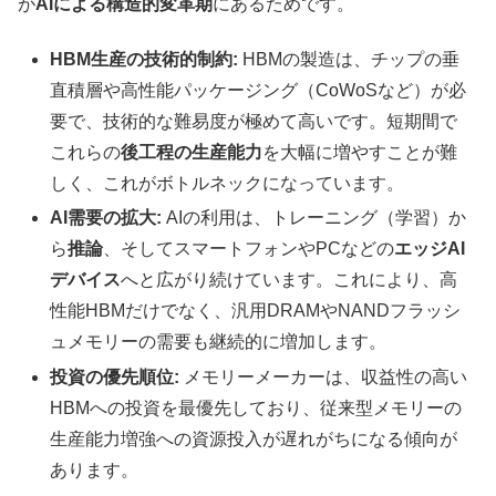
が
AIによる構造的変革期
にあるためです。
HBM生産の技術的制約:
HBMの製造は、チップの垂
直積層や高性能パッケージング（CoWoSなど）が必
要で、技術的な難易度が極めて高いです。短期間で
これらの
後工程の生産能力
を大幅に増やすことが難
しく、これがボトルネックになっています。
AI需要の拡大:
AIの利用は、トレーニング（学習）か
ら
推論
、そしてスマートフォンやPCなどの
エッジAI
デバイス
へと広がり続けています。これにより、高
性能HBMだけでなく、汎用DRAMやNANDフラッシ
ュメモリーの需要も継続的に増加します。
投資の優先順位:
メモリーメーカーは、収益性の高い
HBMへの投資を最優先しており、従来型メモリーの
生産能力増強への資源投入が遅れがちになる傾向が
あります。