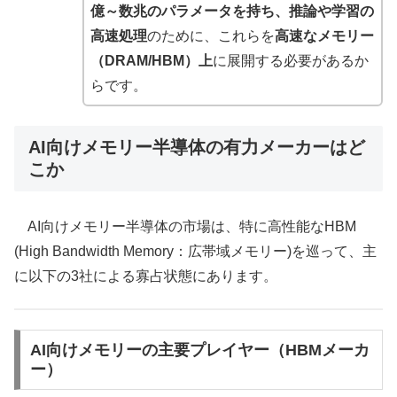
億～数兆のパラメータを持ち、推論や学習の
高速処理
のために、これらを
高速なメモリー
（DRAM/HBM）上
に展開する必要があるか
らです。
AI向けメモリー半導体の有力メーカーはど
こか
AI向けメモリー半導体の市場は、特に高性能なHBM
(High Bandwidth Memory：広帯域メモリー)を巡って、主
に以下の3社による寡占状態にあります。
AI向けメモリーの主要プレイヤー（HBMメーカ
ー）