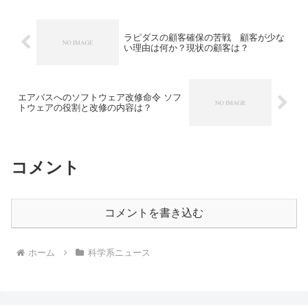
データを記録するストレージの主流とし
て使われています。NAND型の特徴や書
き込みの速い理由を知ることができま
ラピダスの顧客確保の苦戦 顧客が少な
す。
い理由は何か？現状の顧客は？
エアバスへのソフトウェア改修命令 ソフ
トウェアの役割と改修の内容は？
コメント
コメントを書き込む
ホーム
科学系ニュース