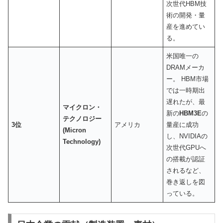
次世代HBM技
術の開発・量
産を進めてい
る。
米国唯一の
DRAMメーカ
ー。 HBM市場
では一時期出
遅れたが、最
マイクロン・
新の
HBM3E
の
テクノロジー
3位
アメリカ
量産に成功
(Micron
し、NVIDIAの
Technology)
次世代GPUへ
の搭載が認証
されるなど、
巻き返しを図
っている。