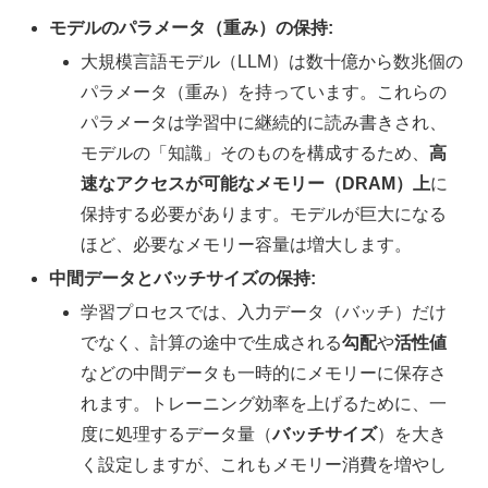
モデルのパラメータ（重み）の保持:
大規模言語モデル（LLM）は数十億から数兆個の
パラメータ（重み）を持っています。これらの
パラメータは学習中に継続的に読み書きされ、
モデルの「知識」そのものを構成するため、
高
速なアクセスが可能なメモリー（DRAM）上
に
保持する必要があります。モデルが巨大になる
ほど、必要なメモリー容量は増大します。
中間データとバッチサイズの保持:
学習プロセスでは、入力データ（バッチ）だけ
でなく、計算の途中で生成される
勾配
や
活性値
などの中間データも一時的にメモリーに保存さ
れます。トレーニング効率を上げるために、一
度に処理するデータ量（
バッチサイズ
）を大き
く設定しますが、これもメモリー消費を増やし