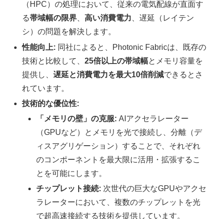
（HPC）の処理において、従来の電気配線が直面す
る
帯域幅の限界
、
高い消費電力
、遅延（レイテン
シ）の問題を解決します。
性能向上:
同社によると、Photonic Fabricは、既存の
技術と比較して、
25倍以上の帯域幅
とメモリ容量を
提供し、
遅延と消費電力を最大10倍削減
できるとさ
れています。
技術的な優位性:
「メモリの壁」の克服:
AIアクセラレーター
（GPUなど）とメモリを光で接続し、分離（デ
ィスアグリゲーション）することで、それぞれ
のコンポーネントを最大限に活用・拡張するこ
とを可能にします。
チップレット接続:
次世代の巨大なGPUやアクセ
ラレーターにおいて、複数のチップレットを光
で超高速接続する技術を提供しています。