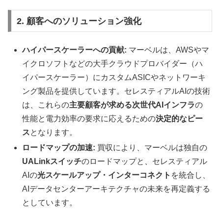
2. 顧客へのソリューション強化
ハイパースケーラーへの貢献:
マーベルは、AWSやマ
イクロソフトなどの大手クラウドプロバイダー（ハ
イパースケーラー）にカスタムASICやネットワーキ
ング製品を提供しています。セレスティアルAIの技術
は、これらの
主要顧客が求める次世代AIインフラ
の
性能と電力効率の要求に応えるための
決定的なピー
ス
となります。
ロードマップの加速:
買収により、マーベルは独自の
UALinkスイッチ
のロードマップと、セレスティアル
AIの
光スケールアップ・インターコネクト
を統合し、
AIデータセンターアーキテクチャの未来を再定義する
としています。