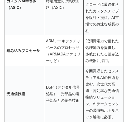
カスタムAI半導体
特定用途向け集積回
クロードに最適化さ
（ASIC）
路（ASIC）
れたカスタムチップ
を設計・提供。AI市
場での急速な成長の
柱。
ARMアーキテクチャ
低消費電力で優れた
ベースのプロセッサ
処理能力を提供し、
組み込みプロセッサ
（ARMADAファミリ
多岐にわたる組み込
ーなど）
み機器に採用。
今回買収したセレス
ティアルAIの技術を
含む、次世代の高
DSP（デジタル信号
速・高効率な光通信
光通信技術
処理）、光部品の電
接続ソリューショ
子部品との統合技術
ン。AIデータセンタ
ーの帯域幅ボトルネ
ック解消に必須。