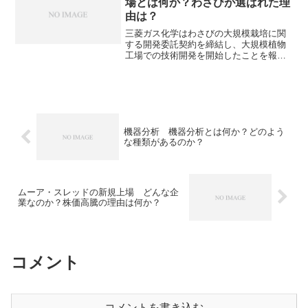
場とは何か？わさびが選ばれた理
の導入を通じて、独占を緩和させようと
由は？
しています。どのような独占が問題視さ
れているのか、サイドローディングとは
三菱ガス化学はわさびの大規模栽培に関
何かを知ることができます。
する開発委託契約を締結し、大規模植物
工場での技術開発を開始したことを報告
しています。植物工場は気候・人手・安
全・効率・未来すべての面で従来の農業
を補完・進化させる存在として、注目さ
れています。植物工場の特徴や必要とさ
れる背景、わさびが選ばれた理由などを
知ることができます。
機器分析 機器分析とは何か？どのよう
な種類があるのか？
ムーア・スレッドの新規上場 どんな企
業なのか？株価高騰の理由は何か？
コメント
コメントを書き込む