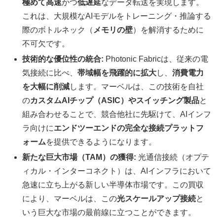
極めて高速
かつ
低遅延
なデータ転送を実現します。
これは、大規模なAIモデルをトレーニング・推論する
際のボトルネック（
メモリの壁
）を解消するために
不可欠です。
技術的な優位性の統合:
Photonic Fabricは、従来の電
気接続に比べ、
帯域幅を飛躍的に拡大
し、
消費電力
を大幅に削減
します。マーベルは、この技術を自社
の
カスタムAIチップ（ASIC）やスイッチング製品
と
組み合わせることで、競合他社に先駆けて、AIインフ
ラ向けに
エンドツーエンドの完全な接続プラットフ
ォーム
を提供できるようになります。
新たな巨大市場（TAM）の獲得:
光通信接続（オプテ
ィカル・インターコネクト）は、AIインフラにおいて
急速に立ち上がる新しい半導体市場です。この買収
により、マーベルは、この
光スケールアップ接続
と
いう巨大な市場の最前線に立つことができます。