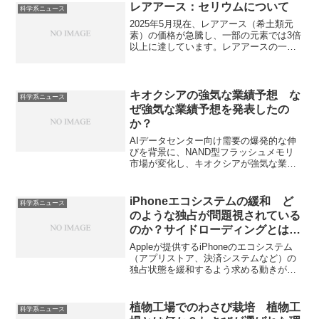
成長法）は様々な電気特性をもつ膜を成
レアアース：セリウムについて
科学系ニュース
膜するための技術です。CVDとは何か、
2025年5月現在、レアアース（希土類元
その特徴とどのような装置が使用される
素）の価格が急騰し、一部の元素では3倍
のかを知ることができます。
以上に達しています。レアアースの一つ
であるセリウムはガラスの研磨剤、触
媒、UV吸収ガラスなど様々な分野で利用
されています。なぜ優れたガラスの研磨
剤として働くのか、触媒特に三元触媒と
キオクシアの強気な業績予想 な
科学系ニュース
はどんな触媒でセリウムがどのような機
ぜ強気な業績予想を発表したの
能を持つのかを知ることができます。
か？
AIデータセンター向け需要の爆発的な伸
びを背景に、NAND型フラッシュメモリ
市場が変化し、キオクシアが強気な業績
予想を行っています。NAND型フラッシ
ュメモリ市場の状況やキオクシアの強み
はなにかを知ることができます。
iPhoneエコシステムの緩和 ど
科学系ニュース
のような独占が問題視されている
のか？サイドローディングとは何
か？
Appleが提供するiPhoneのエコシステム
（アプリストア、決済システムなど）の
独占状態を緩和するよう求める動きが広
がっています。独占状態は競争の阻害や
開発者の負担増、消費者の選択肢を減ら
すため、サイドローディングの義務化
植物工場でのわさび栽培 植物工
科学系ニュース
や、アプリ内課金における代替決済手段