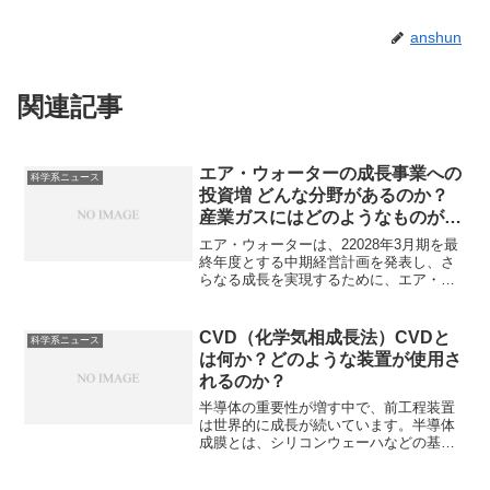
anshun
関連記事
エア・ウォーターの成長事業への
科学系ニュース
投資増 どんな分野があるのか？
産業ガスにはどのようなものがあ
るのか？
エア・ウォーターは、22028年3月期を最
終年度とする中期経営計画を発表し、さ
らなる成長を実現するために、エア・ウ
ォーターは、海外産業ガス、エレクトロ
ニクス、脱炭素、アグリの4つを成長事業
と位置付けて投資を増加するとされてい
CVD（化学気相成長法）CVDと
科学系ニュース
ます。どのようなガスを供給しているの
は何か？どのような装置が使用さ
か、その製造法について知ることができ
れるのか？
ます。
半導体の重要性が増す中で、前工程装置
は世界的に成長が続いています。半導体
成膜とは、シリコンウェーハなどの基板
の上に、様々な薄い膜を形成する工程の
ことで、その一種であるCVD（化学気相