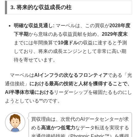
3. 将来的な収益成長の柱
明確な収益見通し:
マーベルは、この買収が
2028年度
下半期
から意味のある収益貢献を始め、
2029年度末
までには年間換算で
10億ドル
の収益に達すると予測
しており、将来の成長エンジンとして非常に高い期
待を寄せています。
マーベルは
AIインフラの次なるフロンティア
である「光
通信接続」
における最高の技術と人材を獲得することで、
AI半導体市場における
リーダーシップを確固たるものにし
ようとしている**のです。
買収理由は、次世代のAIデータセンターが求
める
高速かつ低電力
なデータ転送を実現する
光通信接続技術（Photonic Fabric™）を獲得