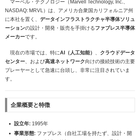
マーベル・テクノロジー（Marvell Technology, Inc.、
NASDAQ: MRVL）は、アメリカ合衆国カリフォルニア州
に本社を置く、
データインフラストラクチャ半導体ソリュ
ーション
の設計・開発・販売を手掛ける
ファブレス半導体
メーカー
です。
現在の市場では、特に
AI（人工知能）
、
クラウドデータ
センター
、および
高速ネットワーク
向けの接続技術の主要
プレーヤーとして急速に台頭し、非常に注目されていま
す。
企業概要と特徴
設立年:
1995年
事業形態:
ファブレス（自社工場を持たず、設計・開