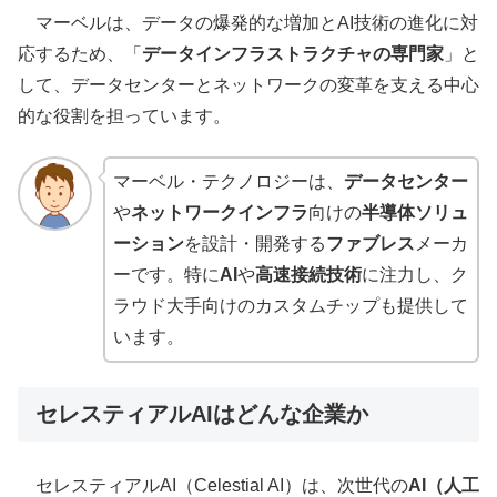
マーベルは、データの爆発的な増加とAI技術の進化に対
応するため、「
データインフラストラクチャの専門家
」と
して、データセンターとネットワークの変革を支える中心
的な役割を担っています。
マーベル・テクノロジーは、
データセンター
や
ネットワークインフラ
向けの
半導体ソリュ
ーション
を設計・開発する
ファブレス
メーカ
ーです。特に
AI
や
高速接続技術
に注力し、ク
ラウド大手向けのカスタムチップも提供して
います。
セレスティアルAIはどんな企業か
セレスティアルAI（Celestial AI）は、次世代の
AI（人工