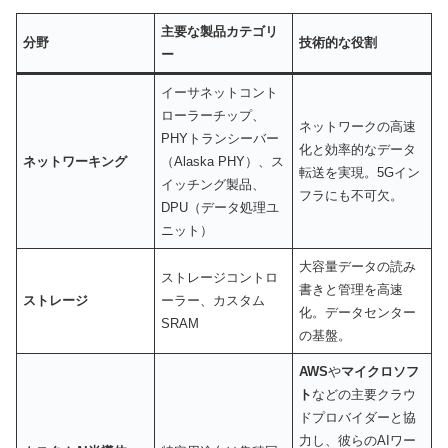
主要な製品カテゴリ
分野
技術的な役割
ー
イーサネットコント
ローラーチップ、
ネットワークの高速
PHYトランシーバー
化と効率的なデータ
ネットワーキング
（Alaska PHY）、ス
転送を実現。5Gイン
イッチング製品、
フラにも不可欠。
DPU（データ処理ユ
ニット）
大容量データの読み
ストレージコントロ
書きと管理を高速
ストレージ
ーラー、カスタム
化。データセンター
SRAM
の基盤。
AWS
や
マイクロソフ
ト
などの主要クラウ
ドプロバイダーと協
力し、彼らのAIワー