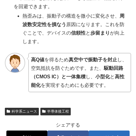
を回避できます。
熱歪みは、振動子の構造を微小に変化させ、
周
波数安定性を損なう
原因になります。これを防
ぐことで、デバイスの
信頼性
と
歩留まり
が向上
します。
高Q値
を得るため
真空中で振動子を封止
し、
空気抵抗を防ぐためです。また、
駆動回路
（CMOS IC）と一体集積
し、
小型化
と
高性
能化
を実現するためにも必要です。
科学系ニュース
半導体後工程
シェアする