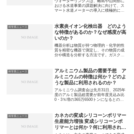
ウォーターリンクスは、離島や山間部に
おける水道事業の課題解決に向けて、ス
マート水道メーターの導入に積極的に取
り組んでいます。スマート水道メーター
は漏水早期発見や検針業務の効率化、住
民サービス向上やDX化、省人化などに貢
水素炎イオン化検出器 どのよう
科学系ニュース
献可能な技術として注目されています。
な特徴があるのか？なぜ感度が高
特に山間部で必要な理由やスマート水道
いのか？
メーターの仕組みを知ることができま
す。
機器分析は物質が持つ物理的・化学的性
質を精密な機器で測定し、その物質の成
分や構造を分析する方法です。ガスクロ
マトグラフィーには様々な検出があり、
測定対象の化学構造と必要な感度によっ
て使い分けます。もっとも一般的な水素
アルミニウム製品の需要予想 ア
科学系ニュース
炎イオン化検出器とは何かや感度が高い
ルミニウムの特徴は何か？どのよ
理由を知ることができます。
うな製品に利用されるのか？
アルミニウム調査会は先月31日、2025年
度のアルミ製品総需要が前年度見込み比
0・3％増の365万6500トンになるとの予
想を発表しました。中国の需要減による
価格下落がありながらも総需要が微増と
されています。アルミニウムの特徴、ど
カネカの変成シリコーンポリマー
科学系ニュース
のような製品で利用されているのかを知
生産能力増強 変成シリコーンポ
ることができます。
リマーとは何か？何に利用される
のか？