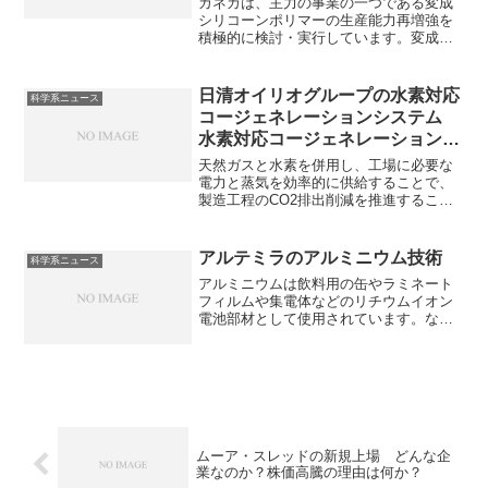
カネカは、主力の事業の一つである変成
シリコーンポリマーの生産能力再増強を
積極的に検討・実行しています。変成シ
リコンポリマーはシリコーン骨格に有機
官能基を導入した高分子で、様々な用途
で利用されています。どのような特性を
日清オイリオグループの水素対応
科学系ニュース
もっているのか、なぜ増産をするのかを
コージェネレーションシステム
知ることができます。
水素対応コージェネレーションシ
ステムとは何か？なぜ導入するの
天然ガスと水素を併用し、工場に必要な
か？
電力と蒸気を効率的に供給することで、
製造工程のCO2排出削減を推進すること
が目的です。なぜ効率が良いのか、どの
ように水素を供給するのかを知ることが
できます
アルテミラのアルミニウム技術
科学系ニュース
アルミニウムは飲料用の缶やラミネート
フィルムや集電体などのリチウムイオン
電池部材として使用されています。なぜ
これらの用途にアルミニウムやその合金
が適しているのか知ることができます。
ムーア・スレッドの新規上場 どんな企
業なのか？株価高騰の理由は何か？