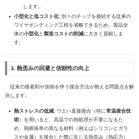
します。
小型化と低コスト化:
別々のチップを接続する従来の
ワイヤボンディング工程を省略できるため、製品全
体の
小型化
と
製造コストの削減
に大きく貢献しま
す。
3. 熱歪みの回避と信頼性の向上
従来の接着剤や加熱を伴う接合方法が抱える問題点を解
決します。
熱ストレスの低減:
ウエハ直接接合（特に
常温接合技
術
）を用いると、高温での熱処理が不要になるた
め、熱膨張率の異なる材料（例えばシリコンとガラ
スや金属）を接合した際に生じる熱歪み（熱応力）