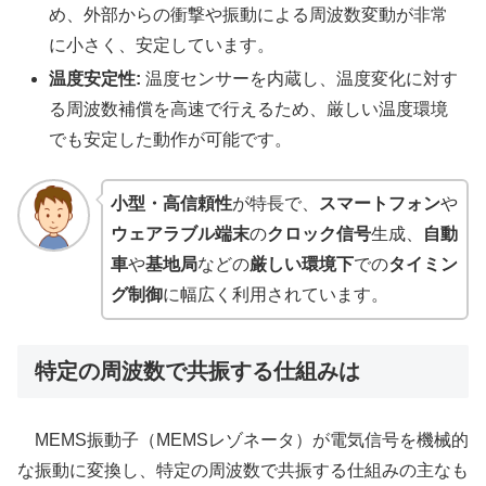
め、外部からの衝撃や振動による周波数変動が非常
に小さく、安定しています。
温度安定性:
温度センサーを内蔵し、温度変化に対す
る周波数補償を高速で行えるため、厳しい温度環境
でも安定した動作が可能です。
小型・高信頼性
が特長で、
スマートフォン
や
ウェアラブル端末
の
クロック信号
生成、
自動
車
や
基地局
などの
厳しい環境下
での
タイミン
グ制御
に幅広く利用されています。
特定の周波数で共振する仕組みは
MEMS振動子（MEMSレゾネータ）が電気信号を機械的
な振動に変換し、特定の周波数で共振する仕組みの主なも