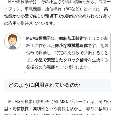
MEMS振動子は、その小型さや高い信頼性から、スマー
トフォン、車載機器、通信機器（5Gなど）といった、
高
性能かつ小型で厳しい環境下での動作
が求められる分野で
の応用が期待されています。
MEMS振動子
は、
微細加工技術
でシリコン基
板上に作られた
微小な機械構造体
です。電気
信号で駆動し、特定の周波数で共振すること
で、
小型で安定したクロック信号
を生成する
発振器の心臓部として機能します。
どのように利用されているのか
MEMS発振器用振動子（MEMSレゾネータ）は、その
小
型・高信頼性・集積性
という特長を活かし、非常に幅広い