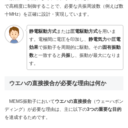
で高精度に制御することで、必要な共振周波数（例えば数
十MHz）を正確に設計・実現しています。
静電駆動方式
または
圧電駆動方式
を用いま
す。電極間に電圧を印加し、
静電気力
や
圧電
効果
で振動子を周期的に駆動。その
固有振動
数
と一致すると
共振
し、振動が最大になりま
す。
ウエハの直接接合が必要な理由は何か
MEMS振動子において
ウエハの直接接合
（ウェーハボン
ディング）が必要な理由は、主に以下の
3つの重要な目的
を達成するためです。