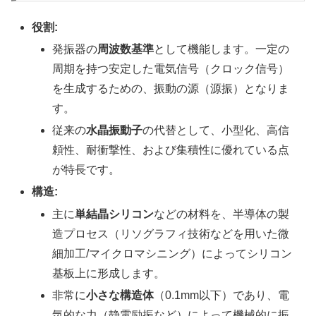
役割:
発振器の
周波数基準
として機能します。一定の
周期を持つ安定した電気信号（クロック信号）
を生成するための、振動の源（源振）となりま
す。
従来の
水晶振動子
の代替として、小型化、高信
頼性、耐衝撃性、および集積性に優れている点
が特長です。
構造:
主に
単結晶シリコン
などの材料を、半導体の製
造プロセス（リソグラフィ技術などを用いた微
細加工/マイクロマシニング）によってシリコン
基板上に形成します。
非常に
小さな構造体
（0.1mm以下）であり、電
気的な力（静電励振など）によって機械的に振