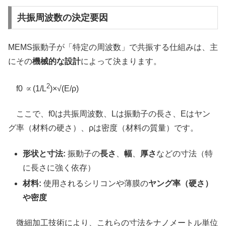
共振周波数の決定要因
MEMS振動子が「特定の周波数」で共振する仕組みは、主
にその
機械的な設計
によって決まります。
2
f0 ∝(1/L
)×√(E/ρ)
ここで、f0は共振周波数、Lは振動子の長さ、Eはヤン
グ率（材料の硬さ）、ρは密度（材料の質量）です。
形状と寸法:
振動子の
長さ
、
幅
、
厚さ
などの寸法（特
に長さに強く依存）
材料:
使用されるシリコンや薄膜の
ヤング率（硬さ）
や密度
微細加工技術により、これらの寸法をナノメートル単位