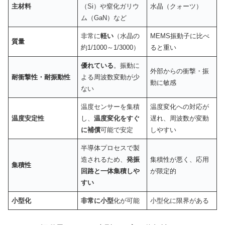
主材料
（Si）や窒化ガリウ
水晶（クォーツ）
ム（GaN）など
非常に
軽い
（水晶の
MEMS振動子に比べ
質量
約1/1000～1/3000）
ると重い
優れている
。振動に
外部からの衝撃・振
耐衝撃性・耐振動性
よる周波数変動が少
動に敏感
ない
温度センサーを集積
温度変化への対応が
温度安定性
し、
温度変化をすぐ
遅れ、周波数が変動
に補償
可能で安定
しやすい
半導体プロセスで製
造されるため、
発振
集積性が悪く、応用
集積性
回路と一体集積しや
が限定的
すい
小型化
非常に小型
化が可能
小型化に限界がある