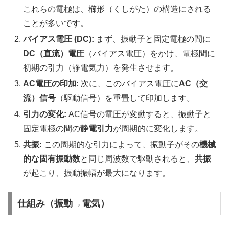
これらの電極は、櫛形（くしがた）の構造にされる
ことが多いです。
バイアス電圧 (DC):
まず、振動子と固定電極の間に
DC（直流）電圧
（バイアス電圧）をかけ、電極間に
初期の引力（静電気力）を発生させます。
AC電圧の印加:
次に、このバイアス電圧に
AC（交
流）信号
（駆動信号）を重畳して印加します。
引力の変化:
AC信号の電圧が変動すると、振動子と
固定電極の間の
静電引力
が周期的に変化します。
共振:
この周期的な引力によって、振動子がその
機械
的な固有振動数
と同じ周波数で駆動されると、
共振
が起こり、振動振幅が最大になります。
仕組み（振動→電気）