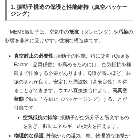
1. 振動子構造の保護と性能維持（真空パッケー
ジング）
MEMS振動子は、空気中の
抵抗
（ダンピング）や
汚染
の
影響を非常に受けやすい微細な構造体です。
真空封止の必要性:
振動子の性能、特にQ値（Quality
Factor：品質係数）を高めるためには、空気抵抗を極
限まで排除する必要があります。Q値が高いほど、共
振の切れが良く、安定した周波数（高安定性）を得
ることができます。ウエハ直接接合により、
高真空
状態
で振動子を封止（パッケージング）することが
可能です。
空気抵抗の排除:
振動子が空気分子と衝突するの
を防ぎ、振動エネルギーの損失を抑えます。
物理的な保護:
外部からの湿気、塵、物理的な衝撃か