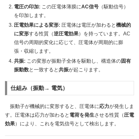
電圧の印加:
この圧電体薄膜に
AC信号
（駆動信号）
を印加します。
圧電効果による変形:
圧電体は電圧が加わると
機械的
に変形
する性質（
逆圧電効果
）を持っています。AC
信号の周期的変化に応じて、圧電体が周期的に膨
張・収縮します。
共振:
この変形が振動子全体を駆動し、構造体の
固有
振動数
と一致すると
共振
が起こります。
仕組み（振動→ 電気）
振動子が機械的に変形すると、圧電体に
応力
が発生しま
す。圧電体は応力が加わると
電荷を発生
させる性質（
圧電
効果
）により、これを電気信号として検出します。