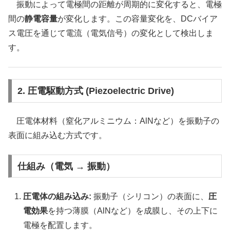
振動によって電極間の距離が周期的に変化すると、電極
間の
静電容量
が変化します。この容量変化を、DCバイア
ス電圧を通じて電流（電気信号）の変化として検出しま
す。
2. 圧電駆動方式 (Piezoelectric Drive)
圧電体材料（窒化アルミニウム：AlNなど）を振動子の
表面に組み込む方式です。
仕組み（電気 → 振動）
圧電体の組み込み:
振動子（シリコン）の表面に、
圧
電効果
を持つ薄膜（AlNなど）を成膜し、その上下に
電極を配置します。