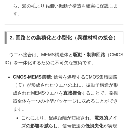
ら、髪の毛よりも細い振動子構造を確実に保護しま
す。
2. 回路との集積化と小型化（異種材料の接合）
ウエハ接合は、MEMS構造体と
駆動・制御回路
（CMOS
IC）を一体化するために不可欠な技術です。
CMOS-MEMS集積:
信号を処理するCMOS集積回路
（IC）が形成されたウエハの上に、振動子構造が形
成されたMEMSウエハを
直接接合
することで、発振
器全体を一つの小型パッケージに収めることができ
ます。
これにより、配線距離が短縮され、
電気的ノイ
ズの影響を減らし
、信号伝送の
低損失化
が実現